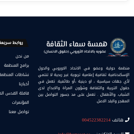
روابط سريعة
من نحن
برامج المنظمة
منظمة دولية وعضو في الاتحاد الاوروبي والدول
الإسكندنافية ثقافية إعلامية تربوية غير ربحية لا تنتمي
نشاطات المنظمة
لأي جهات سياسية ، او دينية ،أو طائفية. تعمل في
أخبارنا
حقول التربية والثقافة وشؤون المراة والابداع لدى
قافلة القدس ال
الشباب. والأطفال . تعمل على مد جسور التواصل بين
المهجر والبلد الاصل.
المؤتمرات
تواصل معنا
هاتف
004522382214