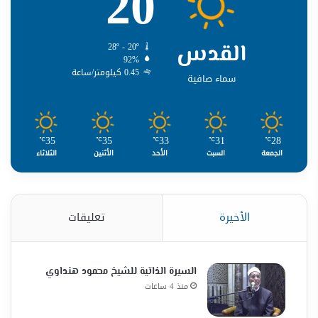
20
القدس
28º - 20º
92%
0.45 كيلومتر/ساعة
سماء صافية
35
35
33
31
28
℃
℃
℃
℃
℃
الجمعة
السبت
الأحد
الأثنين
الثلاثاء
الأخيرة
تعليقات
السيرة الذاتية للشيخ محمود هنداوي
منذ 4 ساعات