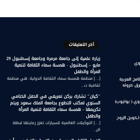
أخر التعليقات
زيارة علمية إلى جامعة مرمرة وجامعة إسطنبول 29
وي
مايو – إسطنبول - همسة سماء الثقافة لتنمية
المرأة والطفل
[…] منظمة همسة سماء الثقافة الدولية: هي منظمة
مج العربية
ثقافية ت...
رق كرونه
"كيان" تشارك بركن تعريفي في الحفل الختامي
وي ( يوتيوب)
السنوي لمكتب التطوع بجامعة الملك سعود ويتم
تكريمها - همسة سماء الثقافة لتنمية المرأة
والطفل
تكوين الروح
[…] التوكيلات العالمية للسيارات تعزز رعايتها لبطلة
الر...