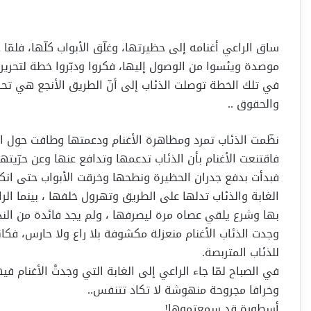
ساق الراعي أغنامه إلى حظيرتها، وغلّق الأبواب كلّها، فلمّا
موصدة ويئسوا من الوصول إليها، فكروا ودبّروا خطة لتحرير ا
في تلك الخطة توصلت الذئاب إلى أنّ الطريق الأنجع هي تحري
والحقوق ..
نظّمت الذئاب تمرد ومظاهرة الأغنام ودعمتها وطافت حول ا
فاقتنعت الأغنام بأن الذئاب تدعمها وتدافع عنها وعن حرّيت
فبدأت بدفع جدران الحظيرة ونطحها وخرقت الأبواب حتى انك
الغابة والذئاب تدلها على الطريق وتهرول خلفها ، بينما الر
بها وشرع يلقي عصاه مرة ليصرفها ، ولم يجد فائدة من الندا
وجدت الذئاب الأغنام منعزلة مكشوفة بلا راع ولا حارس، فكانت
للذئاب المتربصة.
في الصباح لمّا جاء الراعي إلى الغابة التي وجدتْ الأغنام في
وخرافا مجروحة منهوشة لا تكاد تتنفس..
أسطورة قد سمعتموها!