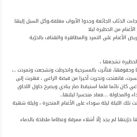
 جاءت الذئاب الجائعة وجدوا الأبواب مغلقة،وكل السبل إليها
لأغنام من الحظيرة ليلا
ض الأغنام على التمرد والمظاهرة والهتاف بالحرّية
لحظيرة تشجعها ،
ها وحقوقها، فتأثرت بالمسرحية وانخرطت وتشجعت وتمردت ..،
سرت، فانفتحت وتحررت أخيرا من قبضة الراعي ، فهربت إلى
اعي كان نائما فلما استيقظ صار ينادي ويصرخ حاول اللحاق
ء والمحاولة …فعاد متحسرا ليلتها..
 تلك الليلة ليلة سوداء على الأغنام المتحررة ، وليلة شهية
ها حرّيتها لم يجد إلّا أشلاء ممزقة وعظاما ملطخة بالدماء