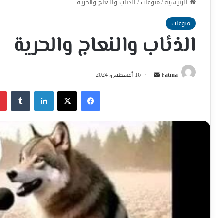
الرئيسية
/
منوعات
/
الذئاب والنعاج والحرية
منوعات
الذئاب والنعاج والحرية
أرسل
Fatma
16 أغسطس، 2024
بريدا
فيسبوك
‫X
لينكدإن
إلكترونيا