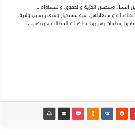
 النساء ومنحهن الحرّية والحقوق والمساواة ..
ت والطاهرات واستغلالهن شبه مستحيل ومتعذر بسبب ولاية
قاموا منظمات وسيروا مظاهرات للمطالبة بحرّيتهن…
بينتيريست
Odnoklassniki
‫Pocket
مشاركة عبر البريد
طباعة