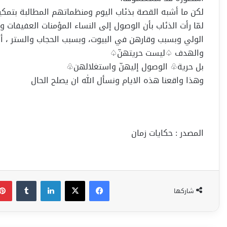
لكن ما أشبه القصة بذئاب اليوم ومنظماتهم المطالبة بتمكين
لمّا رأت الذئاب بأن الوصول إلى النساء المؤمنات العفيفا
الولي وبسبب وقارهن في البيوت، وبسبب الحجاب والستر ، أ
والهدف ♤ليست حريتهنّ♤
بل حرية♧ الوصول إليهنّ واستغلالهن♧
وهذا واقعنا هذه الايام ونسأل الله ان يصلح الحال
المصدر : حكايات زمان
فيسبوك
‫X
لينكدإن
شاركها