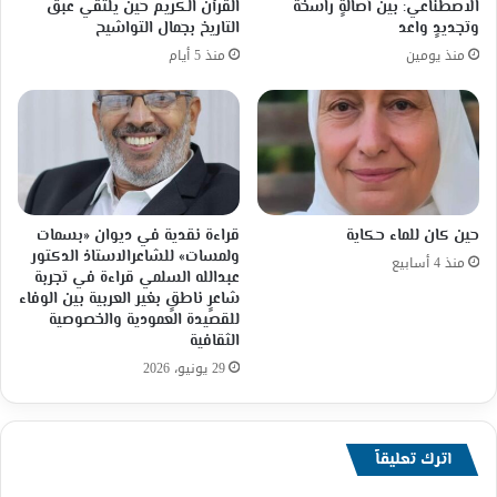
القرآن الكريم حين يلتقي عبق
الاصطناعي: بين أصالةٍ راسخة
التاريخ بجمال التواشيح
وتجديدٍ واعد
منذ 5 أيام
منذ يومين
حين كان للماء حكاية
قراءة نقدية في ديوان «بسمات
ولمسات» للشاعرالاستاذ الدكتور
منذ 4 أسابيع
عبدالله السلمي قراءة في تجربة
شاعرٍ ناطقٍ بغير العربية بين الوفاء
للقصيدة العمودية والخصوصية
الثقافية
29 يونيو، 2026
اترك تعليقاً