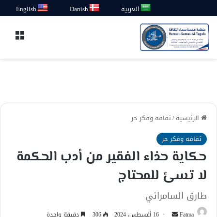
العربية
Danish
English
القائ
الرئيسية
/
ثقافه وفكر حر
ثقافه وفكر حر
حكاية حذاء الفقير من أدب الحكمة
لا تسئ للمحتاج
طارق السامرائي
أرسل
Fatma
16 أغسطس، 2024
306
دقيقة واحدة