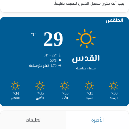
يجب أنت تكون
مسجل الدخول
لتضيف تعليقاً.
الطقس
29
℃
القدس
31º - 22º
56%
1.79 كيلومتر/ساعة
سماء صافية
34
35
33
31
30
℃
℃
℃
℃
℃
الجمعة
السبت
الأحد
الأثنين
الثلاثاء
الأخيرة
تعليقات