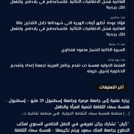
الماضية فشل الاتفاقيات الثنائية. فلنساعدهم في بلادهم، ولنفعل
ذلك بجدية!
منذ ساعتين
فؤاد عودة: تُظهر أزمات الهجرة التي شهدناها خلال الثلاثين عامًا
الماضية فشل الاتفاقيات الثنائية. فلنساعدهم في بلادهم، ولنفعل
ذلك بجدية!
منذ 11 ساعة
السيرة الذاتية للشيخ محمود هنداوي
منذ يوم واحد
المنصة الدولية همسة نت تقدم برنامج العربية تجمعنا إعداد وتقديم
الدكتورة إشرق كرونه
أخر التعليقات
زيارة علمية إلى جامعة مرمرة وجامعة إسطنبول 29 مايو – إسطنبول -
همسة سماء الثقافة لتنمية المرأة والطفل
[…] منظمة همسة سماء الثقافة الدولية: هي منظمة ثقافية ت...
"كيان" تشارك بركن تعريفي في الحفل الختامي السنوي لمكتب
التطوع بجامعة الملك سعود ويتم تكريمها - همسة سماء الثقافة