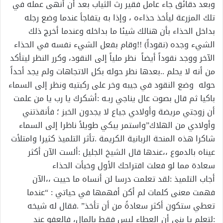
وبعد دقائق جاء عامل فقير رث الثياب بعد أن أنهى عمله في
تلك المزرعة ليأخذ حذاءه ، وإذا به يتفاجأ عندما وضع رجله
بداخل الحذاء بأن هنالك شيئا ما بداخله وعندما أخرج ذلك
الشيء وجده (نقوداً) !!وقام بفعل الشيء نفسه في الحذاء
الآخر ووجد نقوداً أيضاً نظر ملياً إلى النقود، وكرر النظر ليتأكد
من أنه لا يحلم ..بعدها نظر حوله بكل الاتجاهات ولم يجد أحداً
حوله وضع النقود في جيبه وخر على ركبتيه ونظر إلى السماء
باكيا ثم قال بصوت عال يناجي ربـه :أشكرك يا رب يا من علمت
أن زوجتي مريضة وأولادي جياع لا يجدون الخبز ؛ فأنقذتني
وأولادي من الهلاك”واستمر يبكي طويلاً ناظرا إلى السماء
شاكرا هذه المنحة الربانية الكريمة .تأثر التلميذ كثيرا وامتلأت
عيناه بالدموع ،،عندها قال الشيخ الجليل :ألست الآن أكثر
سعادة مما لو فعلت اقتراحك الأول وخبأت الحذاء
أجاب التلميذ :لقد تعلمت درسا لن أنساه ما حييت ،،الآن
فهمت معنى كلمات لم أكن أفهمها في حياتي : “عندما
تعطي ستكون أكثر سعادةً من أن تأخذ” .فقال له شيخه
:لتعلم يا بني أن العطاء ليس فقط بالمال، فالعفو عند