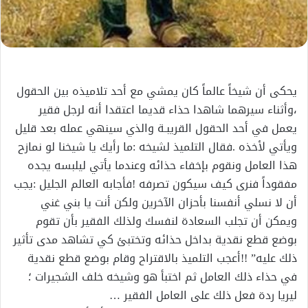
يحكى أن شيخاً عالماً كان يمشي مع أحد تلاميذه بين الحقول
،وأثناء سيرهما شاهدا حذاء قديما اعتقدا أنه لرجل فقير
يعمل في أحد الحقول القريبـة والذي سينهي عمله بعد قليل
ويأتي لأخذه .فقال التلميذ لشيخه :ما رأيك يا شيخنا لو نمازح
هذا العامل ونقوم بإخفاء حذائه وعندما يأتي ليلبسه يجده
مفقوداً فنرى كيف سيكون تصرفه !فأجابه العالم الجليل :يجب
أن لا نسلي أنفسنا بأحزان الآخرين ولكن أنت يا بني غني
ويمكن أن تجلب السعادة لنفسك ولذلك الفقير بأن تقوم
بوضع قطع نقدية بداخل حذائه وتختبئ كي تشاهد مدى تأثير
ذلك عليه” !!أعجب التلميذ بالاقتراح وقام بوضع قطع نقدية
في حذاء ذلك العامل ثم اختبأ هو وشيخه خلف الشجيرات ؛
ليريا ردة فعل ذلك على العامل الفقير …