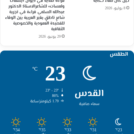
حين كان للماء حكاية
قراءة نقدية في ديوان «بسمات
ولمسات» للشاعرالاستاذ الدكتور
8 يوليو، 2026
عبدالله السلمي قراءة في تجربة
شاعرٍ ناطقٍ بغير العربية بين الوفاء
للقصيدة العمودية والخصوصية
الثقافية
29 يونيو، 2026
الطقس
23
℃
القدس
23º - 23º
86%
1.79 كيلومتر/ساعة
سماء صافية
34
35
33
31
23
℃
℃
℃
℃
℃