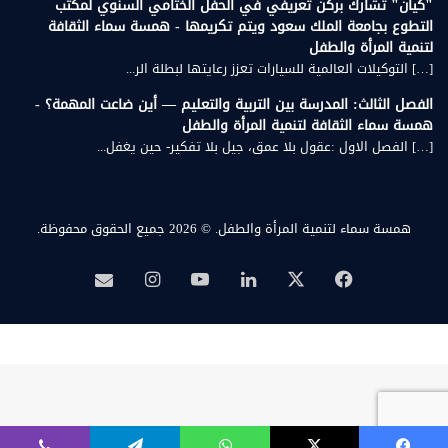
"كيان" تشارك بركن تعريفي في الحفل الختامي السنوي لمكتب
التطوع بجامعة الملك سعود ويتم تكريمها - همسة سماء الثقافة
لتنمية المرأة والطفل
[…] التوكيلات العالمية للسيارات تعزز رعايتها لبطلة الر...
الفصل الثالث: المدرسة بين التربية والتعليم — أين ضاعت المهمة؟ -
همسة سماء الثقافة لتنمية المرأة والطفل
[…] الفصل الاول :عقول بلا عمق، جيل بلا تفكير- حين يغفل...
همسة سماء لتنمية المرأة والطفل.
© 2026 جميع الحقوق محفوظة.
‫X
فيسبوك
لينكدإن
‫YouTube
انستقرام
بريد
همسة