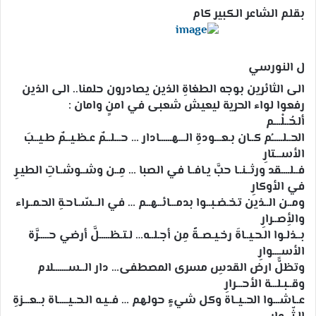
بقلم الشاعر الكبير كام
ل النورسي
الى الثائرين بوجه الطغاةِ الذين يصادرون حلمنا.. الى الذين
رفعوا لواء الحرية ليعيش شعبى في امنٍ وامان :
ألـحُــلْـــم
الحــلـــــُم كــان بـعـــودةِ الـــهــــــادار … حـــلــمٌ عـظـيــمٌ طـيــبَ
الأســـتارِ
فــلــــقد ورثــنــا حبَّ يـافــا في الصبا … مِــن وشــوشــاتِ الطيـرِ
في الأوكارِ
ومــن الــذين تـخـضـبــوا بدمـــائــهــم … في الــسّــاحـةِ الحـمــراء
والأِصــرارِ
بــذلـوا الـحـيــاةَ رخـيـصــةً مِن أجـلــه… لـتـظـــــلَّ أرضي حـــــرَّة
الأســــوارِ
وتظلًّ ارض القدسِ مسرى المصطفى… دار الــســـــــلام
وقــبـلـــة الأحـــرارِ
عــاشـــوا الحــيــاة وكل شيءٍ حولهم … فــيـه الـحــيـــــاة بــعـــزةِ