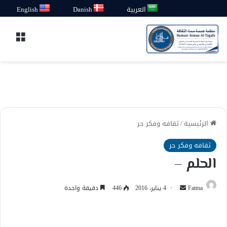
العربية
Danish
English
القائ
الرئيسية
/
ثقافه وفكر حر
ثقافه وفكر حر
الحلم –
أرسل
Fatma
4 يناير، 2016
446
دقيقة واحدة
بريدا
إلكترونيا