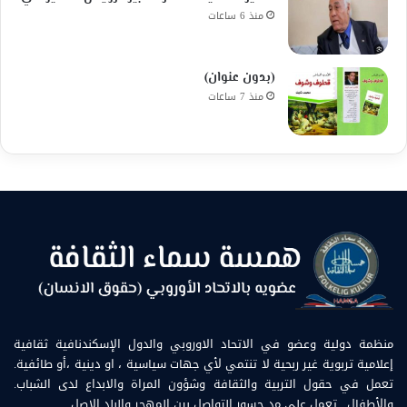
منذ 6 ساعات
(بدون عنوان)
منذ 7 ساعات
منظمة دولية وعضو في الاتحاد الاوروبي والدول الإسكندنافية ثقافية
إعلامية تربوية غير ربحية لا تنتمي لأي جهات سياسية ، او دينية ،أو طائفية.
تعمل في حقول التربية والثقافة وشؤون المراة والابداع لدى الشباب.
والأطفال . تعمل على مد جسور التواصل بين المهجر والبلد الاصل.