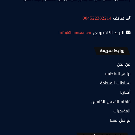
هاتف
004522382214
البريد الالكتروني
info@hamsaat.co
روابط سريعة
من نحن
برامج المنظمة
نشاطات المنظمة
أخبارنا
قافلة القدس الخامس
المؤتمرات
تواصل معنا