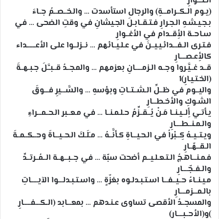
الـثّـــوارِ
(يـوم الـكــرامـــةِ) والرجال استأسدت … والـخــصــمُ جــاءَ
بـجـيـشـهِ الـجـرارِ فـتـقــابـلَ الجـيشانِ في وقتِ الضحى … في
سـاحــة الأِقــدام في الأغــوارِ
فـتـرى الـفـــدائـيـيــنَ في عـلـيــائهم … نــزلــوا على الأعــــــداء
كالأِعـصــــارِ
قــد غــيَّـروا وجــه الـزمـــــانِ بعزمهم … والمـجــدُ قــبـَّـلَ جـبـهــةَ
(الخـتـيـارِ)1
واليــوم في ظــلِّ الـشــتــاتِ وبؤسهِ … والسَّـــيرِ فـــوقَ
الشـوكِ والأخـطـــارِ
يـأتـي أِلــيـنــا مَـنْ يُــقــزِّمُ حـلـمـنــا … في مـعــبر الـحــمـــراءِ
والـمـنــطــــارِ
ويـتــيــهُ كِــبْراُ في الـحـيـــاةِ كـأنَّــهُ … مـَلَـكَ الـحــيـــاةَ وحــكــمــةَ
الـقــهّــارِ
فـمـنـــاهـجُ الـتـعـلـيــم أضحت سبّة … في جــبــهــة الــمُــرتــدِّ
والـفــجّــــارِ
مـيـنــاءُ حــيــفـــا اسـتـبـدلـوه بغزّةٍ … واسـتـبـدلـــوا الآيـــــاتِ
بالـمـــزمــــارِ
والمسجــدُ الأقصى تساوى عـنـدهم … بمعـــابد (الـكـــفـــــارِ
)و(الأحــبــــارِ)