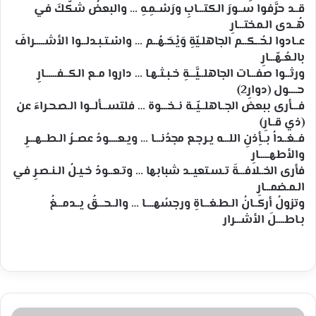
قــد حرَّفوا ســورَ الكتـــابِ ورَسْــمِـهِ … والبعضُ شكَّكَ في
هُــدى الـمـختـــارِ
عــادوا لـحُــكــم الجاهلـيّةِ وَيْـحَـهُــم … واسْـتـبـدلــوا الأشـــــرافَ
بالـعُـهّـــارِ
ورثــوا صفـــات الجاهلــيَّـــةِ خـبـثـهـا … داروا مــع الكــفــــــارِ
حــــول (دوارِ2)
فـــأرى ببعض الجــاهلــيّــة نــخـــوة … فلتســـألــوا الـصـحـراءَ عن
(ذي قــارِ)
فــغــداُ بــأِذنِ اللـــه يـرجـع مجدُنـــا … ويـعــــودُ عصــرُ الـطــهـــرِ
والأطهـــــارِ
فأرى الخــلافـــةَ تـسـتعيــد شبابها … وتـعــودُ خـيـلُ الـنـصـرِ في
الـمـضمـــارِ
وتزولُ أركــانُ الـطـغـــاةِ ورجسُهــــا … والــحـــقُ يــدمـــغُ
بـاطــــلَ الأشـــرار
قُدسٰٰية