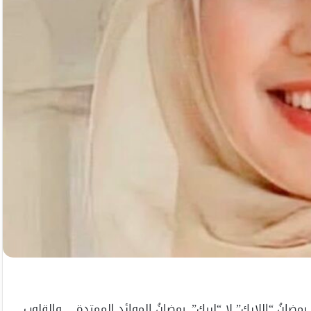
رمضانُ “اللايك” لا “لبيك”. رمضانُ الموائد الممتدة… والقلوب