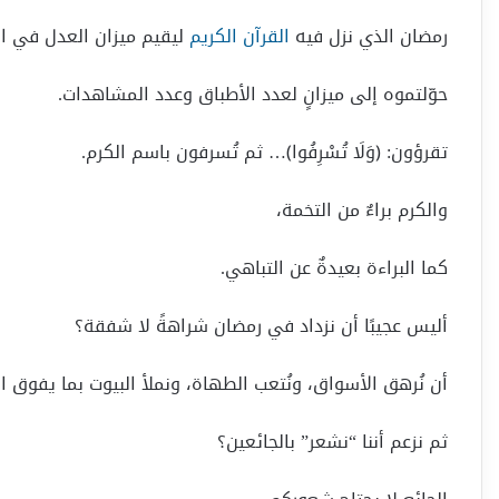
رمضان الذي نزل فيه
القرآن الكريم
ليقيم ميزان العدل في ا
حوّلتموه إلى ميزانٍ لعدد الأطباق وعدد المشاهدات.
تقرؤون: ﴿وَلَا تُسْرِفُوا﴾… ثم تُسرفون باسم الكرم.
والكرم براءٌ من التخمة،
كما البراءة بعيدةٌ عن التباهي.
أليس عجيبًا أن نزداد في رمضان شراهةً لا شفقة؟
أن نُرهق الأسواق، ونُتعب الطهاة، ونملأ البيوت بما يفوق ال
ثم نزعم أننا “نشعر” بالجائعين؟