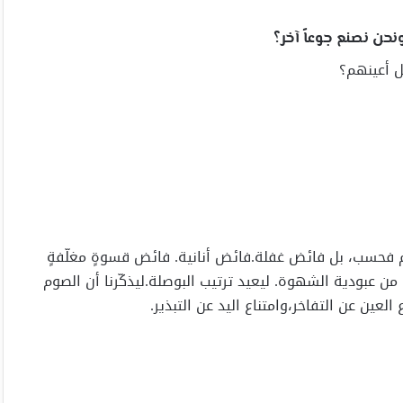
ونحن نصنع جوعاً آخر؟
ل أعينهم؟
ئض طعام فحسب، بل فائض غفلة.فائض أنانية. فائض قسوةٍ مغلّفةٍ
ا من عبودية الشهوة. ليعيد ترتيب البوصلة.ليذكّرنا أن الصوم
لعين عن التفاخر،وامتناع اليد عن التبذير.