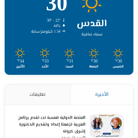
30
القدس
30º - 22º
44%
1.34 كيلومتر/ساعة
سماء صافية
34
33
31
30
30
℃
℃
℃
℃
℃
الخميس
الجمعة
السبت
الأحد
الأثنين
الأخيرة
تعليقات
المنصة الدولية همسة نت تقدم برنامج
العربية تجمعنا إعداد وتقديم الدكتورة
إشرق كرونه
منذ 38 دقيقة