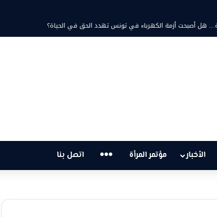
د ثابت والشاعرة فاطمة الزامل: عزف على أوتار الحنين وشجن القوافي
…
الأخبار
مؤتمر المرأة
اتصل بنا