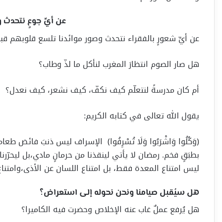
عن أيِّ جوعٍ نتحدث 
عن أيِّ شعورٍ بالفقراء نتحدث وصور موائدنا تلسع قلوبهم قب
هل صار الصوم انتظارَ المغرب لنأكل ما لذّ وطاب؟
أم كان مدرسةً لنتعلّم كيف نكفّ، كيف نشعر، كيف نعدل؟
يقول الله تعالى في كتابه الكريم:
﴿وَكُلُوا وَاشْرَبُوا وَلَا تُسْرِفُوا﴾ الإسراف ليس ذنبَ فا
بطبَقٍ فخم. رمضان لا يأتي لينقذنا من حرمانٍ مادي،بل ليحرّرن
ليس امتناع المعدة فقط، بل امتناع اللسان عن الأذى،وامتناع ا
هل سيُقبل صيامنا ونحن نحوله إلى استعراض؟
هل يُرفع عملٌ غاب عنه الإخلاص وحضرت فيه الكاميرا؟