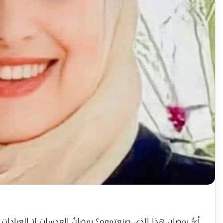
أيُّ رمضانٍ هذا الذي صنعتموه؟ رمضانُ العدسات لا العبادات. 