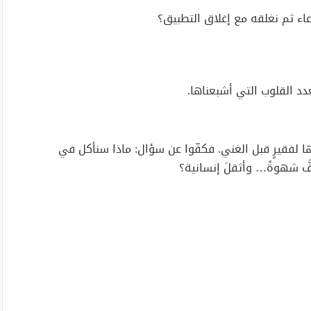
عاء ثم نغلقه مع إغلاق التطبيق؟
دد القلوب التي أشبعناها.
لّها لفقيرٍ قبل الغني. فكفّوا عن سؤال: ماذا سنأكل في
َ شهوةً… وأثقلَ إنسانية؟