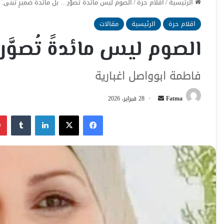
الرئيسية
/
اقلام حرة
/
الصوم ليس مائدةً تُصوَّر… بل مائدةُ ضميرٍ تُبنى.
اقلام حرة
الرئيسية
مقالات
الصوم ليس مائدةً تُصوَّر…
فاطمة ابوواصل اغبارية
أرسل
Fatma
28 فبراير، 2026
بريدا
فيسبوك
‫X
لينكدإن
إلكترونيا