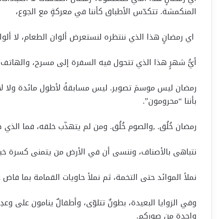
المنكمشة. تتكدّس الأطباق كأننا في معركةٍ مع الجوع،
اي رمضانٍ هذا الذي ننتظره لنستعرض ألوان الطعام، لا ألوا
أيُّ شهرٍ هذا الذي تتحول فيه السفرة إلى مسرح، والهاتف إل
رمضان ليس موسمَ تصوير. ليس مسابقةً لأطول مائدة ولا لأند
بأننا “محرومون”.
رمضان خُلُق. ,والصوم خُلُق. ومن لم يتهذّب خلقه، فما الذي 
نتباهى بالأصناف، وننسى أن في الأرض من يتمنى كسرة خبز
نملأ الموائد حتى التخمة، ثم نملأ حاويات القمامة بما فاض 
وفي الزوايا البعيدة، بطونٌ تتلوّى، وأطفالٌ ينامون على وعدِ
واحدة من صوركم.