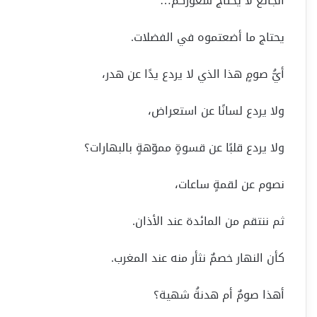
الجائع لا يحتاج شعوركم…
يحتاج ما أضعتموه في الفضلات.
أيُّ صومٍ هذا الذي لا يردع يدًا عن هدر،
ولا يردع لسانًا عن استعراض،
ولا يردع قلبًا عن قسوةٍ مموّهةٍ بالبهارات؟
نصوم عن لقمةٍ ساعات،
ثم ننتقم من المائدة عند الأذان.
كأن النهار خصمٌ نثأر منه عند المغرب.
أهذا صومٌ أم هدنةُ شهية؟