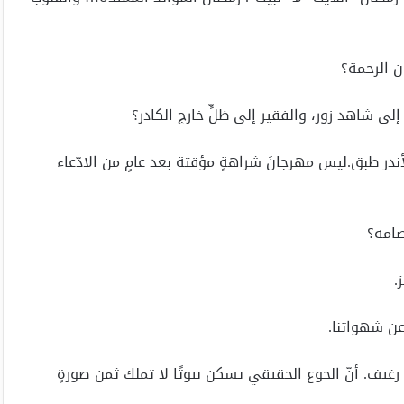
ن الرحمة؟
ى شاهد زور، والفقير إلى ظلٍّ خارج الكادر؟
ر طبق.ليس مهرجانَ شراهةٍ مؤقتة بعد عامٍ من الادّعاء
صامه؟
.
عن شهواتنا.
 رغيف. أنّ الجوع الحقيقي يسكن بيوتًا لا تملك ثمن صورةٍ