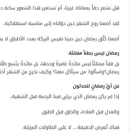
هل نشعر حقاً بمعاناة غيرنا، أم نستعير هذا الشعور ساعة د
لقد أضعنا روح الشهر حين حوّلناه إلى مناسبة استهلاكية.
أضعنا خُلُق رمضان حين صرنا نقيس البركة بعدد الأطباق لا بع
رمضان ليس بطناً ممتلئة،
بل قلباً ممتلئاً.ليس مائدةً عامرةً وحدها، بل مائدةً يتّسع ظ
رمضان؟واسألوا: من سيأكل معنا؟ وكيف نخرج من الشهر أخفّ
عن أيِّ رمضانٍ تتحدثون
إذا لم يكن رمضان الذي يربّي فينا الرحمة قبل الشهية،
والعدل قبل العادة، والخلق قبل الطبق
هناك تُعرض الحقيقة… لا على الطاولات المزيّنة.