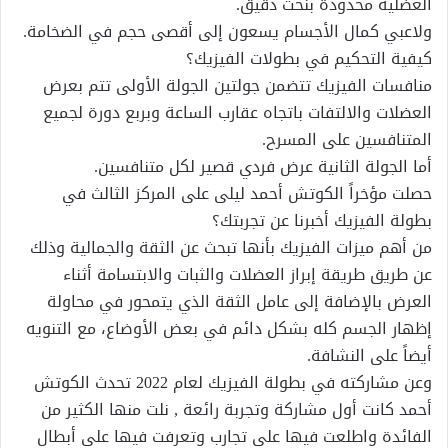
العضلية محدودة بنحت دقيق.
ولاعبي كمال الأجسام يسعون إلى أقصى حجم في الضخامة.
كيفية التحكيم في بطولات الفيزيك؟
منافسات الفيزيك تتضمن جولتين الجولة الأولى تتم بعرض
العضلات والالتفات باتجاه عقارب الساعة وبربع دورة لجميع
المتنافسين على المسرح.
أما الجولة الثانية عرض فردي قصير لكل متنافسين.
حصلت مؤخراً الكوتش أحمد ليلى على المركز الثالث في
بطولة الفيزيك أخبرنا عن تجربتك؟
من أهم ميزات الفيزيك بأنها تبحث عن الثقة والجمالية وذلك
عن طريق طريقة إبراز العضلات والثبات والابتسامة أثناء
العرض بالإضافة إلى عامل الثقة الذي يتمحور في محاولة
إظهار الجسم كله بشكل دائم في بعض الأوضاع، مع التنويه
أيضاً على النشافة.
وعن مشاركته في بطولة الفيزيك لعام 2022 تحدث الكوتش
أحمد كانت أول مشاركة وتجربة رائعة , نلت منها الكثير من
الفائدة واطلعت فيها على تجارب وتعرفت فيها على أبطال