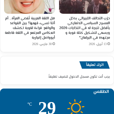
حزب التحالف الليبرالي يدخل
هل اللغة العربية تُقصي المرأة… أم
المسرح السياسي الدنماركي
أننا نسيء فهمها؟ بين القواعد
بأفضل نتيجة له في انتخابات 2026
والواقع: قراءة لغوية تكشف
ويسعى لتشكيل كتلة قوية و
انعكاس المجتمع في اللغة فاطمة
مجتهدة في البرلمان*
أبوواصل إغبارية
13 أبريل، 2026
30 مارس، 2026
اترك تعليقاً
يجب أنت تكون
مسجل الدخول
لتضيف تعليقاً.
الطقس
29
℃