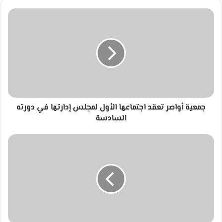
جمعية
أواصر
تعقد
اجتماعها
الأول
لمجلس
إدارتها
في
دورته
السادسة
جمعية أواصر تعقد اجتماعها الأول لمجلس إدارتها في دورته
السادسة
غردت
الكاتبة
والباحثة
أ.
تمارا
حداد
عبر
منصات