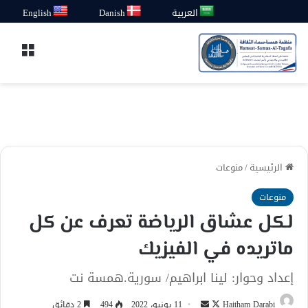
العربية
Danish
English
القائ
الرئيسية
/
منوعات
منوعات
لكل عشاق الرياضة تعرف عن كل
ماتريده في الفيزيك
إعداد وحوار: لينا ابراهيم/ سورية.همسة نت
تابع
أرسل
Haitham Darabi
11 يونيو، 2022
494
2 دقائق