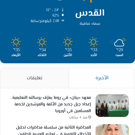
القدس
31º - 24º
62%
2.68 كيلومتر/ساعة
سماء صافية
35
34
35
33
29
℃
℃
℃
℃
℃
السبت
الأحد
الأثنين
الثلاثاء
الأربعاء
الأخيرة
تعليقات
معهد «بيان» في روما يعرّف برسالته التعليمية..
إعداد جيل جديد من الأئمة والمرشدين لخدمة
المسلمين في أوروبا
منذ 4 ساعات
المحاضرة الثانية من سلسلة محاضرات تحليل
الأخطاء اللغوية في تعليم العربية ناطقين