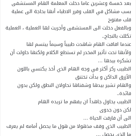
بعد خمسة وعشرين عاما دخلت المعلمة الهام المستشفى
بسب مشاكل في القلب وقرر الاطباء أنها بحاجة الى عملية
قلب مفتوح
وبالفعل دخلت الى المستشفى وأجريت لها العملية ، العملية
تكللت بالنجاح..
عندما افاقت الهام شاهدت طبيباً وسيماً يبتسم لها
ولأنها تحت تأثير المخدر لم تستطع الكلام ولكنها حاولت أن
تشكره بيدها …
الطبيب ركز أكثر في وجه الهام الذي أخذ يكتسي باللون
الأزرق الداكن و بدأت تختنق
والهام تشير بيدها وشفتاها تحاولان النطق ولكن بدون
فائدة..
الطبيب يحاول جاهداً ان يفهم ما تريده الهام
لكن دون جدوى
الى أن فارقت الحياة …
الطبيب الذي وقف مذهولا من هول ما يحصل أمامه لم يعرف
ما الذي يحصل …