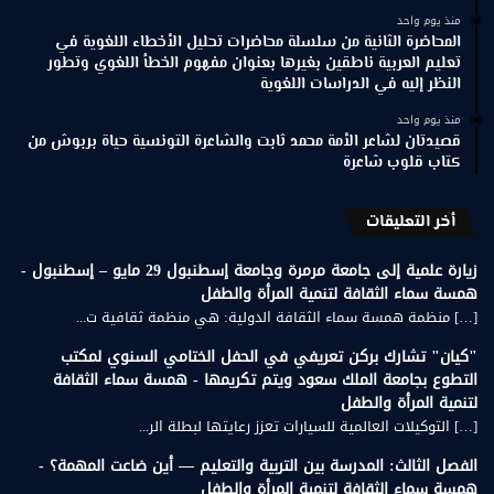
منذ يوم واحد
المحاضرة الثانية من سلسلة محاضرات تحليل الأخطاء اللغوية في
تعليم العربية ناطقين بغيرها بعنوان مفهوم الخطأ اللغوي وتطور
النظر إليه في الدراسات اللغوية
منذ يوم واحد
قصيدتان لشاعر الأمة محمد ثابت والشاعرة التونسية حياة بربوش من
كتاب قلوب شاعرة
أخر التعليقات
زيارة علمية إلى جامعة مرمرة وجامعة إسطنبول 29 مايو – إسطنبول -
همسة سماء الثقافة لتنمية المرأة والطفل
[…] منظمة همسة سماء الثقافة الدولية: هي منظمة ثقافية ت...
"كيان" تشارك بركن تعريفي في الحفل الختامي السنوي لمكتب
التطوع بجامعة الملك سعود ويتم تكريمها - همسة سماء الثقافة
لتنمية المرأة والطفل
[…] التوكيلات العالمية للسيارات تعزز رعايتها لبطلة الر...
الفصل الثالث: المدرسة بين التربية والتعليم — أين ضاعت المهمة؟ -
همسة سماء الثقافة لتنمية المرأة والطفل