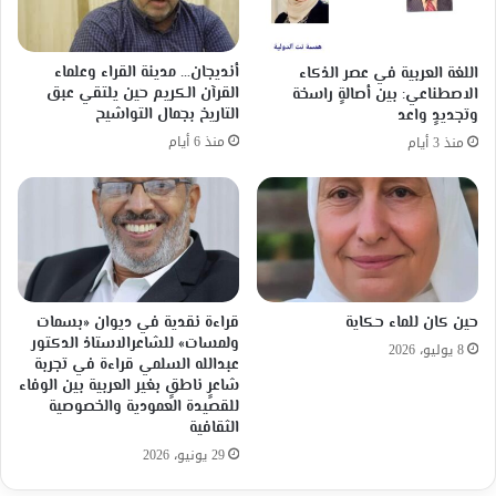
أنديجان… مدينة القراء وعلماء
اللغة العربية في عصر الذكاء
القرآن الكريم حين يلتقي عبق
الاصطناعي: بين أصالةٍ راسخة
التاريخ بجمال التواشيح
وتجديدٍ واعد
منذ 6 أيام
منذ 3 أيام
حين كان للماء حكاية
قراءة نقدية في ديوان «بسمات
ولمسات» للشاعرالاستاذ الدكتور
8 يوليو، 2026
عبدالله السلمي قراءة في تجربة
شاعرٍ ناطقٍ بغير العربية بين الوفاء
للقصيدة العمودية والخصوصية
الثقافية
29 يونيو، 2026