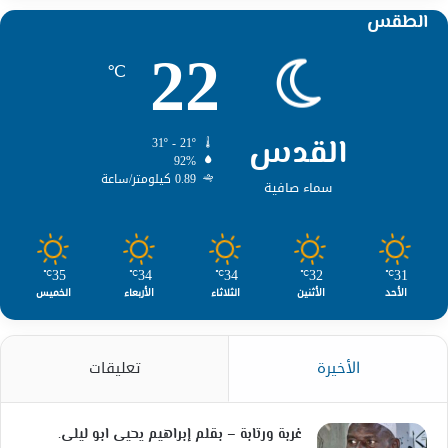
الطقس
22
℃
القدس
31º - 21º
92%
0.89 كيلومتر/ساعة
سماء صافية
35
34
34
32
31
℃
℃
℃
℃
℃
الأحد
الأثنين
الثلاثاء
الأربعاء
الخميس
الأخيرة
تعليقات
غربة ورتابة – بقلم إبراهيم يحيى ابو ليلى.