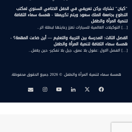
"كيان" تشارك بركن تعريفي في الحفل الختامي السنوي لمكتب
التطوع بجامعة الملك سعود ويتم تكريمها - همسة سماء الثقافة
لتنمية المرأة والطفل
[…] التوكيلات العالمية للسيارات تعزز رعايتها لبطلة الر...
الفصل الثالث: المدرسة بين التربية والتعليم — أين ضاعت المهمة؟ -
همسة سماء الثقافة لتنمية المرأة والطفل
[…] الفصل الاول :عقول بلا عمق، جيل بلا تفكير- حين يغفل...
همسة سماء لتنمية المرأة والطفل.
© 2026 جميع الحقوق محفوظة.
‫X
فيسبوك
لينكدإن
‫YouTube
انستقرام
بريد
همسة