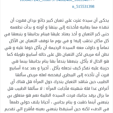
يحكى أن سيدة عثرت علي ثعبان كبير جائع بردان فقررت أن
تنقذه مما يعانيه فأخذته إلى بيتها و آوته و بدأت تطعمه
حتى كبر الثعبان و أخذ يعتاد عليها فينام بجانبها و يتبعها في
كل مكان تذهب إليه! و في يوم ما توقف الثعبان عن الأكل
تماماً و حاولت معه السيدة الرحيمة أن يأكل خوفا عليه و هي
تظن أنه مريض لكن الثعبان ظل على حاله أسابيع طويلة كما
هو الحال لا يأكل. يتبعها يتدفأ بها ينام بجانبها بينما هي
حزينة عليه تفكر كيف تجعله يأكل . أخيرا و بعد عدة أسابيع
قررت أن تأخذه إلى البيطري ليفحصه
لعله مريض سألها
الطبيب حين شاهد الثعبان يتحرك حول المرأة هل هناك أي
أعراض عدا قلة شهيته فأجابت المرأة : لا سألها الطبيب هل
ما يزال يرقد بجانبك فردت السيدة الطيبة نعم هو متعلق بي
يتبعني أينما ذهبت و ينام بجانبي ، أحيانا يلتف حولي طمعآ
في الدفء لكنه حين أستيقظ يتبعني بعينه فأهرع الي تقديم