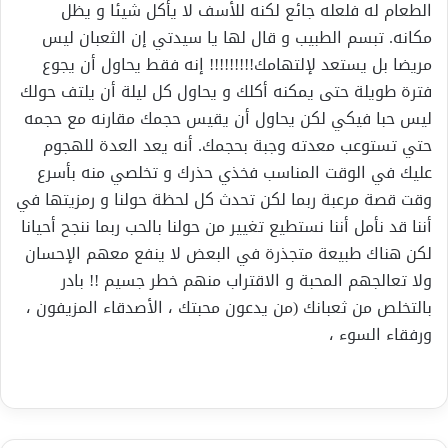
الطعام له فلعله جائع لكنه للأسف لا يأكل شيئا و يظل
مكانه. تبسم الطبيب و قال لها يا سيدتي إن الثعبان ليس
مريضا بل يستعد لإلتهامك!!!!!!!!! إنه فقط يحاول أن يجوع
فترة طويلة حتى يمكنه أكلك و يحاول كل ليلة أن يلتف حولك
ليس حبا فيكي لكن يحاول أن يقيس حجمك مقارنه مع حجمه
حتي تستوعب معدته وجبة بحجمك. أنه يعد العدة للهجوم
عليك في الوقت المناسب فخذي حذرك و تخلصي منه بأسرع
وقت قصة مرعبة ربما لكن تحدث كل لحظة حولنا و رمزيتها في
أننا قد نأمل أننا نستطيع تغيير من حولنا بالحب ربما ننجح أحيانا
لكن هناك طبيعة متجذرة في البعض لا ينفع معهم الإحسان
ولا تعالجهم المحبة و الاقتراب منهم خطر جسيم !! بادر
بالتخلص من ثعبانك (من يدعون محبتك ، الأصدقاء المزيفون ،
ورفقاء السوء ،