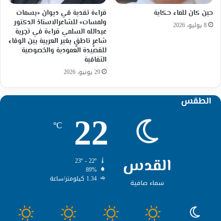
حين كان للماء حكاية
قراءة نقدية في ديوان «بسمات
ولمسات» للشاعرالاستاذ الدكتور
8 يوليو، 2026
عبدالله السلمي قراءة في تجربة
شاعرٍ ناطقٍ بغير العربية بين الوفاء
للقصيدة العمودية والخصوصية
الثقافية
29 يونيو، 2026
الطقس
22
℃
القدس
23º - 22º
89%
1.34 كيلومتر/ساعة
سماء صافية