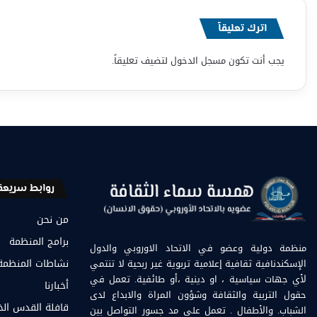
اترك تعليقاً
يجب أنت تكون
مسجل الدخول
لتضيف تعليقاً.
روابط سريعة
من نحن
برامج المنظمة
منظمة دولية وعضو في الاتحاد الاوروبي والدول
الإسكندنافية ثقافية إعلامية تربوية غير ربحية لا تنتمي
نشاطات المنظمة
لأي جهات سياسية ، او دينية ،أو طائفية. تعمل في
أخبارنا
حقول التربية والثقافة وشؤون المراة والابداع لدى
قافلة القدس ال
الشباب. والأطفال . تعمل على مد جسور التواصل بين