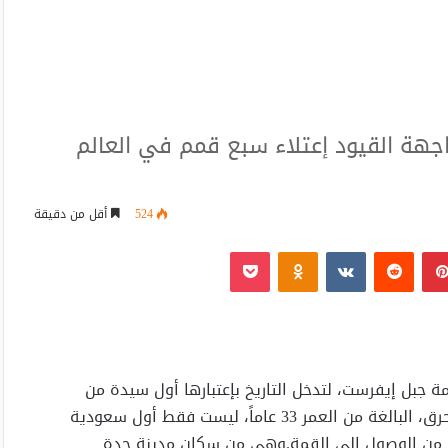
جهة القيود إعتلاء سبع قمم في العالم
524
أقل من دقيقة
بينتيريست
Odnoklassniki
‫Pocket
جبل إيفرست، لتدخل التاريخ بإعتبارها أول سيدة من
السعودية تتسلق أعلى قمة جبلية في العالم. وتعتبر رها محرق، البالغة من العمر 33 عاماً، ليست فقط أول سعودية
كن من الوصول إلى القمة.وهي من سكان مدينة جدة