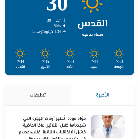
30
القدس
30º - 22º
50%
1.34 كيلومتر/ساعة
سماء صافية
34
35
33
31
30
℃
℃
℃
℃
℃
الجمعة
السبت
الأحد
الأثنين
الثلاثاء
الأخيرة
تعليقات
فؤاد عودة: تُظهر أزمات الهجرة التي
شهدناها خلال الثلاثين عامًا الماضية
فشل الاتفاقيات الثنائية. فلنساعدهم