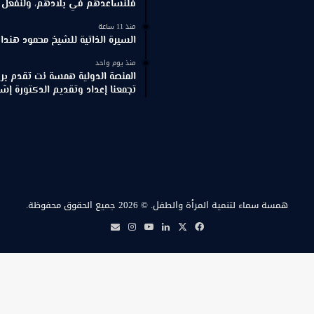
فلنساعدهم في بلادهم، ولنفعل ذ
منذ 11 ساعة
السيرة الذاتية للشيخ محمود هندا
منذ يوم واحد
المنصة الدولية همسة نت تقدم برنا
تجمعنا إعداد وتقديم الدكتورة إش
همسة سماء لتنمية المرأة والطفل.
© 2026 جميع الحقوق محفوظة.
‫X
فيسبوك
لينكدإن
‫YouTube
انستقرام
بريد
همسة