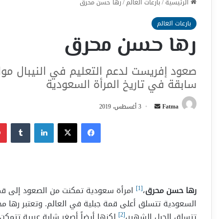
الرئيسية
/
بارعات العالم
/
رها حسن محرق
بارعات العالم
رها حسن محرق
صعود إفريست لدعم التعليم في النيبال موا
سابقة في تاريخ المرأة السعودية
أرسل
Fatma
3 أغسطس، 2019
بريدا
فيسبوك
‫X
لينكدإن
إلكترونيا
رها حسن محرق
،
[1]
امرأة سعودية تمكنت من الصعود إلى قمة 
تتسلق الجبل الشهير،
[2]
لكنها أيضاً أصغر شابة عربية تتم