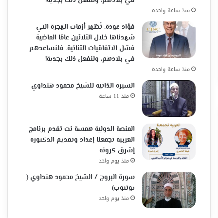
في بلادهم، ولنفعل ذلك بجدية!
منذ ساعة واحدة
فؤاد عودة: تُظهر أزمات الهجرة التي
شهدناها خلال الثلاثين عامًا الماضية
فشل الاتفاقيات الثنائية. فلنساعدهم
في بلادهم، ولنفعل ذلك بجدية!
منذ ساعة واحدة
السيرة الذاتية للشيخ محمود هنداوي
منذ 11 ساعة
المنصة الدولية همسة نت تقدم برنامج
العربية تجمعنا إعداد وتقديم الدكتورة
إشرق كرونه
منذ يوم واحد
سورة البروج / الشيخ محمود هنداوي (
يوتيوب)
منذ يوم واحد