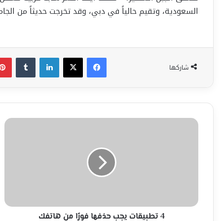
السعودية، وتقيم حالياً في دبي، وقد تخرجت حديثاً من الجام
فيسبوك
‫X
لينكدإن
شاركها
4
تطبيقات
يجب
حذفها
فورًا
من
هاتفك
4 تطبيقات يجب حذفها فورًا من هاتفك