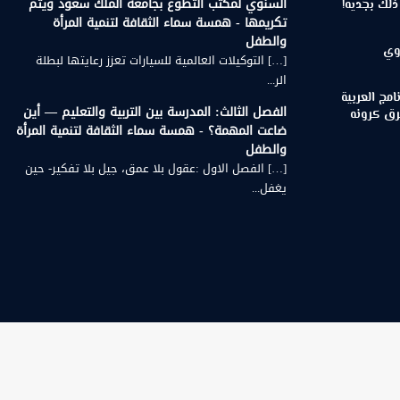
السنوي لمكتب التطوع بجامعة الملك سعود ويتم
لك بجدية!
تكريمها - همسة سماء الثقافة لتنمية المرأة
والطفل
وي
[…] التوكيلات العالمية للسيارات تعزز رعايتها لبطلة
الر...
مج العربية
الفصل الثالث: المدرسة بين التربية والتعليم — أين
رق كرونه
ضاعت المهمة؟ - همسة سماء الثقافة لتنمية المرأة
والطفل
[…] الفصل الاول :عقول بلا عمق، جيل بلا تفكير- حين
يغفل...