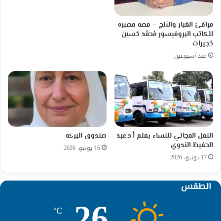
مرافئ الغبار والثلج – قصة قصيرة
للكاتب البروفيسور مُحمّد حُسين
حُجيرات
منذ أسبوعين
النقل المجاني للنساء بقلم أ.د.عبد
صندوق البركة
الحفيظ الندوي
16 يونيو، 2026
17 يونيو، 2026
الطقس
26
℃