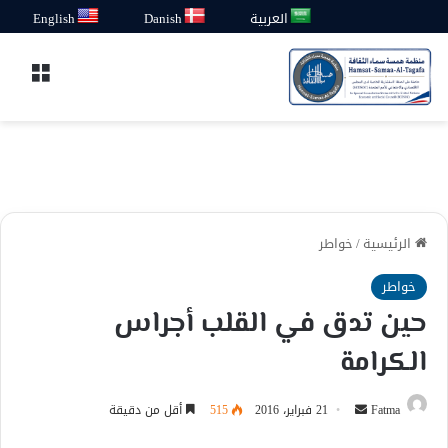
العربية
Danish
English
القائ
الرئيسية
/
خواطر
خواطر
حين تدق في القلب أجراس
الكرامة
أرسل
Fatma
21 فبراير، 2016
515
أقل من دقيقة
بريدا