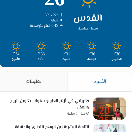
القدس
30º - 22º
66%
0.45 كيلومتر/ساعة
سماء صافية
34
33
31
30
30
℃
℃
℃
℃
℃
الخميس
الجمعة
السبت
الأحد
الأثنين
الأخيرة
تعليقات
ذكرياتي في أزهر العلوم: سنوات تكوين الروح
والعقل
منذ 14 ساعة
التنمية البشرية بين الوهم التجاري والحقيقة