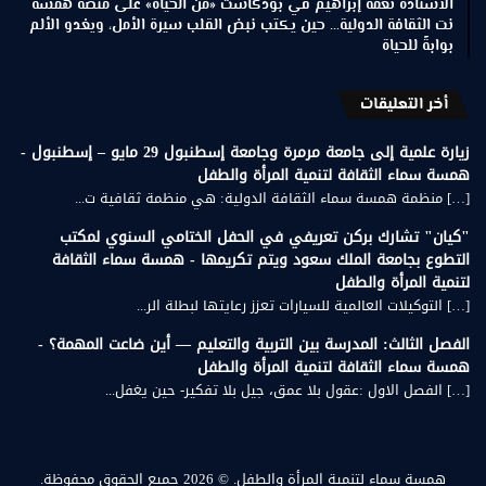
الأستاذة نعمة إبراهيم في بودكاست «من الحياة» على منصة همسة
نت الثقافة الدولية… حين يكتب نبض القلب سيرة الأمل، ويغدو الألم
بوابةً للحياة
أخر التعليقات
زيارة علمية إلى جامعة مرمرة وجامعة إسطنبول 29 مايو – إسطنبول -
همسة سماء الثقافة لتنمية المرأة والطفل
[…] منظمة همسة سماء الثقافة الدولية: هي منظمة ثقافية ت...
"كيان" تشارك بركن تعريفي في الحفل الختامي السنوي لمكتب
التطوع بجامعة الملك سعود ويتم تكريمها - همسة سماء الثقافة
لتنمية المرأة والطفل
[…] التوكيلات العالمية للسيارات تعزز رعايتها لبطلة الر...
الفصل الثالث: المدرسة بين التربية والتعليم — أين ضاعت المهمة؟ -
همسة سماء الثقافة لتنمية المرأة والطفل
[…] الفصل الاول :عقول بلا عمق، جيل بلا تفكير- حين يغفل...
همسة سماء لتنمية المرأة والطفل.
© 2026 جميع الحقوق محفوظة.