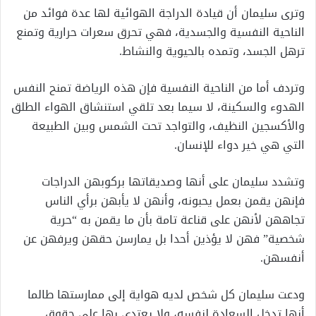
وترى سليمان أن قيادة الدراجة الهوائية لها عدة فوائد من
الناحية النفسية والجسدية، فهي تحرق سعرات حرارية وتمنع
ترهل الجسد، وتمده بالحيوية والنشاط.
وتردف أما من الناحية النفسية فإن هذه الرياضة تمنح النفس
الهدوء والسكينة، لا سيما بعد تلقي استنشاق الهواء الطلق
والأكسجين النظيف، والتواجد تحت الشمس وبين الطبيعة
التي هي خير دواء للإنسان.
وتشدد سليمان على أنها وصديقاتها بركوبهن الدراجات
فإنهن يقمن بعمل يحبونه، وأنهن لا يأبهن برأي الناس
تجاههن لأنهن على قناعة تامة بأن ما يقمن به “حرية
شخصية” فهن لا يؤذين أحدا بل يمارسن حقهن ويرفهن عن
أنفسهن.
ودعت سليمان كل شخص لديه هواية إلى ممارستها طالما
أنها تدخل السعادة لنفسه، ولا يعتدي بها على حقوق