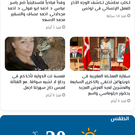
لكلب عطشان تكشف الوجه الآخر
وفداً قيادياً فلسطينياً ضم ياسر
للعمل الإنساني في تونس
عباس، د. احمد ابو هولي، د. احمد
مجدلاني، احمد عساف والسفير
منذ 14 ساعة
محمد الاسعد
منذ 5 أيام
سفارة المملكة المغربية في
همسة نت الدولية تأخذكم في
كوبنهاغن تحتفي بالذكرى السابعة
رحلةٍ لا تشبه سواها…مع الفنانة
والعشرين لعيد العرش المجيد
لميس حاج سهرتنا اجمل
بحضور دبلوماسي واسع
منذ 6 أيام
منذ 6 أيام
الطقس
℃