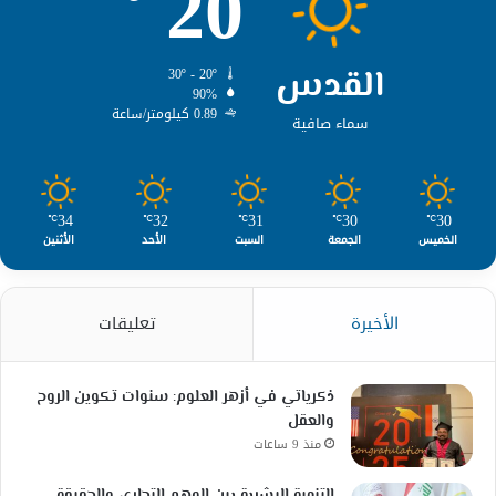
20
القدس
30º - 20º
90%
0.89 كيلومتر/ساعة
سماء صافية
34
32
31
30
30
℃
℃
℃
℃
℃
الخميس
الجمعة
السبت
الأحد
الأثنين
الأخيرة
تعليقات
ذكرياتي في أزهر العلوم: سنوات تكوين الروح
والعقل
منذ 9 ساعات
التنمية البشرية بين الوهم التجاري والحقيقة