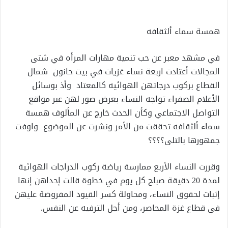
إلكترونيا
همسة سماء ألثقافه
في مشهد معبر عن حب تنمية مهارات المرأه في شتى
المجالات أعتادت اربعة نساء غزيات في بيت حانون شمال
القطاع بركوب درجاتهن الهوائيه كالمعتاد وأذ بوسائل
الأعلام الصفراء تواجه النساء بعرض صور لهن عبر مواقع
التواصل الاجتماعي وكأن الحدث خارج عن المألوف همسة
سماء ألثقافه تحققت من الأمر ونشرت عن الموضوع واوفت
جمهورها بالتلى؟؟؟؟
وقررت النساء الأربع ممارسة رياضة ركوب الدراجات الهوائية
لمدة 20 دقيقة صباح كل يوم في خطوة قالت إحداهن إنها
إثبات لحقوق النساء، ومحاولة كسر القيود المفروضة عليهن
في قطاع غزة المحاصر، ومن أجل الترفيه عن النفس.