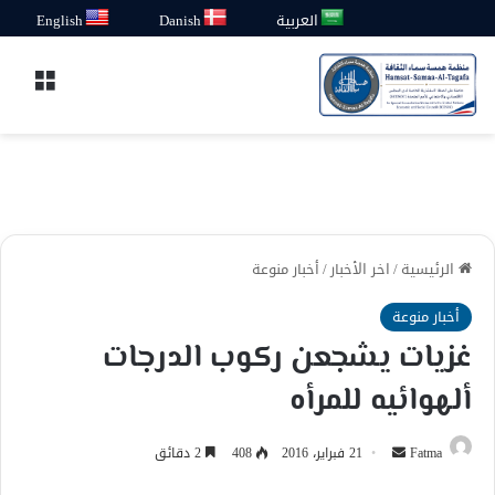
العربية
Danish
English
القائ
الرئيسية
/
اخر الأخبار
/
أخبار منوعة
أخبار منوعة
غزيات يشجعن ركوب الدرجات
ألهوائيه للمرأه
أرسل
Fatma
21 فبراير، 2016
408
2 دقائق
بريدا