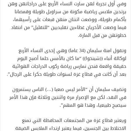
وفي أول تجربة لهن سارت النساء الأربع على دراجاتهن وهن
يرتدين ملابس رياضية مكونة من سراويل طويلة وقمصانا
بأكمام طويلة، ووضعت اثنتان منهن قبعات على رأسيهما،
فيما وضعت الأخريان غطاءين تقليديين “للتقليل” من انتقاد
خطوتهن من قبل المارة.
وتقول امنة سليمان (34 عاما) وهي إحدى النساء الأربع
لوكالة أنباء ((شينخوا)) “ما كان بالأمس حلما أصبح اليوم
حقيقة واقعة فنحن نمارس رياضة ركوب الدراجات الهوائية
بعد أن كانت في قطاع غزة لسنوات طويلة حكرا على الرجال”.
وتضيف سليمان أن “الأمر ليس صعبا (…) الناس يستمرون
في النقد، لكن مع الإصرار مرة واثنتين وثلاثة فإن هذا الأمر
سيصبح طبيعيا، وهذا هو المهم”.
ويعتبر قطاع غزة من المجتمعات المحافظة التي تمنع
الاختلاط بين الجنسين، فيما يعتبر ارتداء الملابس الضيقة