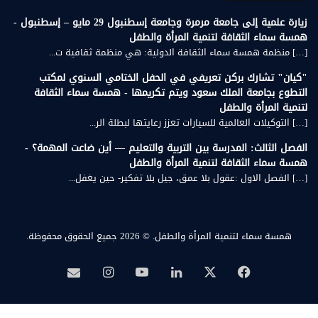
زيارة علمية إلى جامعة مرمرة وجامعة إسطنبول 29 مايو – إسطنبول -
همسة سماء الثقافة لتنمية المرأة والطفل
[…] منظمة همسة سماء الثقافة الدولية: هي منظمة ثقافية ت...
"كيان" تشارك بركن تعريفي في الحفل الختامي السنوي لمكتب
التطوع بجامعة الملك سعود ويتم تكريمها - همسة سماء الثقافة
لتنمية المرأة والطفل
[…] التوكيلات العالمية للسيارات تعزز رعايتها لبطلة الر...
الفصل الثالث: المدرسة بين التربية والتعليم — أين ضاعت المهمة؟ -
همسة سماء الثقافة لتنمية المرأة والطفل
[…] الفصل الاول :عقول بلا عمق، جيل بلا تفكير- حين يغفل...
همسة سماء لتنمية المرأة والطفل.
© 2026 جميع الحقوق محفوظة.
‫X
فيسبوك
لينكدإن
‫YouTube
انستقرام
بريد
همسة