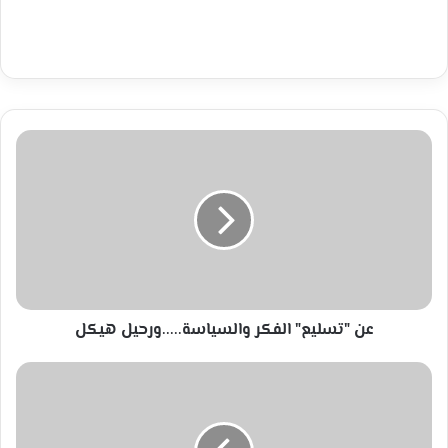
إلكترونيا
عن
"تسليع"
الفكر
والسياسة.....ورحيل
هيكل
عن "تسليع" الفكر والسياسة.....ورحيل هيكل
اللغة
العربية
وتشكيل
هوية