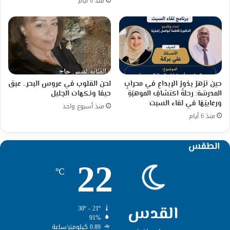
منذ 6 أيام
حين تزهرُ بذورُ الإبداعِ في محرابِ
لحن القلوب في عروس البحر.. عبق
المدرسَة: رحلةُ اكتشافِ الموهبَةِ
حيفا ونكهات الجليل
ورعايتِهَا في لقاء السبت
منذ أسبوع واحد
منذ 6 أيام
الطقس
22
℃
القدس
30º - 21º
91%
0.89 كيلومتر/ساعة