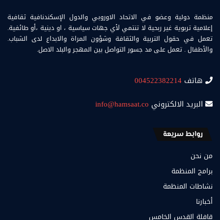
منظمة دولية وعضو في الاتحاد الاوروبي والدول الإسكندنافية ثقافية
إعلامية تربوية غير ربحية لا تنتمي لأي جهات سياسية ، او دينية ،أو طائفية.
تعمل في حقول التربية والثقافة وشؤون المراة والابداع لدى الشباب.
والأطفال . تعمل على مد جسور التواصل بين المهجر والبلد الاصل.
هاتف
004522382214
البريد الالكتروني
info@hamsaat.co
روابط سريعة
من نحن
برامج المنظمة
نشاطات المنظمة
أخبارنا
قافلة القدس الخامس