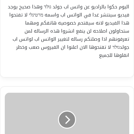
اليوم حكوا بالراديو عن واتس اب جولد גולד وهذا صحيح يوجد
فيديو سينتشر غدا في الواتس اب واسمه מרטינלי لا تفتحوا
هذا الفيديو لانه سيقتحم خصوصيه هاتفكم ومهما
ستحاولون اصلاحه لن ينفع انشروا هذه الرساله لمن
تعرفونهم اذا وصلتكم رساله لتغيير الواتس اب لواتس اب
جولدגולד لا تفتحوها الان اعلنوا ان الفيروس صعب وخطر
انقلوها للجميع
تعرف
على
أصول
بنيامين
نتنياهو
وشجرة
عائلته