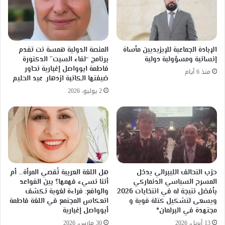
الإبادة الجماعية للإيزيديين مأساة
المنصة الدولية همسة نت تقدم
إنسانية ومسؤولية دولية
برنامج “لقاء السبت” الدكتورة
فاطمة ابوواصل إغبارية تحاور
منذ 6 أيام
ضيفتها الكاتبة ازدهار. عيد الحليم
2 يوليو، 2026
حزب التحالف الليبرالي يدخل
هل اللغة العربية تُقصي المرأة… أم
المسرح السياسي الدنماركي
أننا نسيء فهمها؟ بين القواعد
بأفضل نتيجة له في انتخابات 2026
والواقع: قراءة لغوية تكشف
ويسعى لتشكيل كتلة قوية و
انعكاس المجتمع في اللغة فاطمة
مجتهدة في البرلمان*
أبوواصل إغبارية
13 أبريل، 2026
30 مارس، 2026