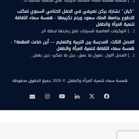
[…] منظمة همسة سماء الثقافة الدولية: هي منظمة ثقافية ت...
"كيان" تشارك بركن تعريفي في الحفل الختامي السنوي لمكتب
التطوع بجامعة الملك سعود ويتم تكريمها - همسة سماء الثقافة
لتنمية المرأة والطفل
[…] التوكيلات العالمية للسيارات تعزز رعايتها لبطلة الر...
الفصل الثالث: المدرسة بين التربية والتعليم — أين ضاعت المهمة؟ -
همسة سماء الثقافة لتنمية المرأة والطفل
[…] الفصل الاول :عقول بلا عمق، جيل بلا تفكير- حين يغفل...
همسة سماء لتنمية المرأة والطفل.
© 2026 جميع الحقوق محفوظة.
‫X
فيسبوك
لينكدإن
‫YouTube
انستقرام
بريد
همسة