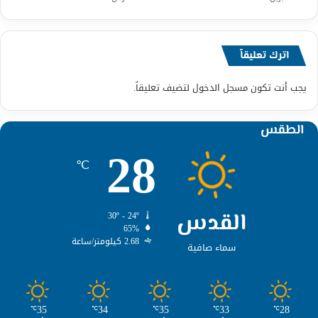
اترك تعليقاً
يجب أنت تكون
مسجل الدخول
لتضيف تعليقاً.
الطقس
28
℃
القدس
30º - 24º
65%
2.68 كيلومتر/ساعة
سماء صافية
35
34
35
33
28
℃
℃
℃
℃
℃