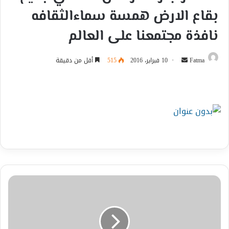
بقاع الارض همسة سماءالثقافه
نافذة مجتمعنا على العالم
أرسل
Fatma
10 فبراير، 2016
515
أقل من دقيقة
بريدا
إلكترونيا
"ياسر
عرفات
إسماعيل
هنية"
في