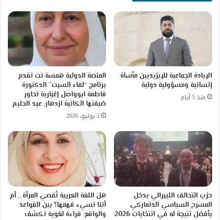
الإبادة الجماعية للإيزيديين مأساة
المنصة الدولية همسة نت تقدم
إنسانية ومسؤولية دولية
برنامج “لقاء السبت” الدكتورة
فاطمة ابوواصل إغبارية تحاور
منذ 5 أيام
ضيفتها الكاتبة ازدهار. عيد الحليم
2 يوليو، 2026
حزب التحالف الليبرالي يدخل
هل اللغة العربية تُقصي المرأة… أم
المسرح السياسي الدنماركي
أننا نسيء فهمها؟ بين القواعد
بأفضل نتيجة له في انتخابات 2026
والواقع: قراءة لغوية تكشف