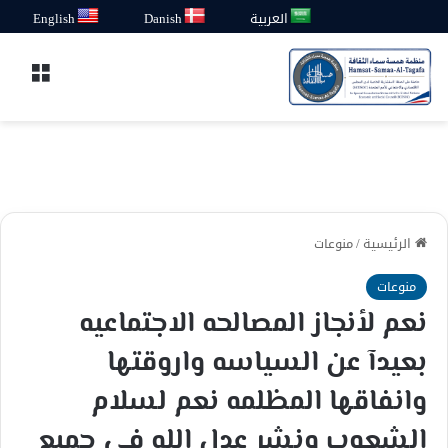
العربية
Danish
English
القائ
الرئيسية
/
منوعات
منوعات
نعم لأنجاز المصالحه الاجتماعيه
بعيدآ عن السياسه واروقتها
وانفاقها المظلمه نعم لسلام
الشعوب ونشر عدل الله في جميع