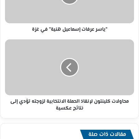
غزة
"ياسر عرفات إسماعيل هنية" في غزة
محاولات
كلينتون
لإنقاذ
الحملة
الانتخابية
لزوجته
تؤدي
إلى
نتائج
عكسية
محاولات كلينتون لإنقاذ الحملة الانتخابية لزوجته تؤدي إلى
نتائج عكسية
مقالات ذات صلة