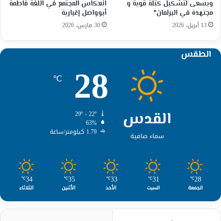
ويسعى لتشكيل كتلة قوية و
انعكاس المجتمع في اللغة فاطمة
مجتهدة في البرلمان*
أبوواصل إغبارية
13 أبريل، 2026
30 مارس، 2026
الطقس
28
℃
القدس
29º - 22º
63%
1.79 كيلومتر/ساعة
سماء صافية
34
35
33
31
28
℃
℃
℃
℃
℃
الجمعة
السبت
الأحد
الأثنين
الثلاثاء