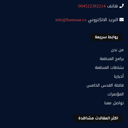
هاتف
004522382214
البريد الالكتروني
info@hamsaat.co
روابط سريعة
من نحن
برامج المنظمة
نشاطات المنظمة
أخبارنا
قافلة القدس الخامس
المؤتمرات
تواصل معنا
اكثر المقالات مشاهدة