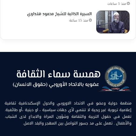
منذ 5 ساعات
السيرة الذاتية للشيخ محمود هنداوي
منذ 15 ساعة
منظمة دولية وعضو في الاتحاد الاوروبي والدول الإسكندنافية ثقافية
إعلامية تربوية غير ربحية لا تنتمي لأي جهات سياسية ، او دينية ،أو طائفية.
تعمل في حقول التربية والثقافة وشؤون المراة والابداع لدى الشباب.
والأطفال . تعمل على مد جسور التواصل بين المهجر والبلد الاصل.