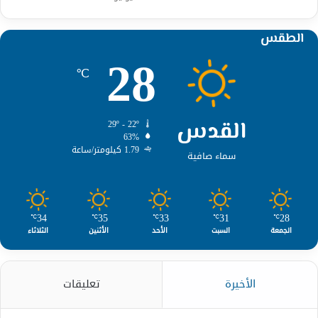
الطقس
28
℃
القدس
29º - 22º
63%
1.79 كيلومتر/ساعة
سماء صافية
34
35
33
31
28
℃
℃
℃
℃
℃
الجمعة
السبت
الأحد
الأثنين
الثلاثاء
الأخيرة
تعليقات