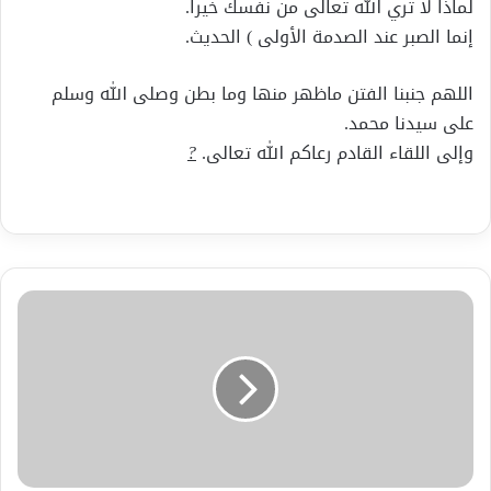
لماذا لا تري الله تعالى من نفسك خيراً.
إنما الصبر عند الصدمة الأولى ) الحديث.
اللهم جنبنا الفتن ماظهر منها وما بطن وصلى الله وسلم
على سيدنا محمد.
وإلى اللقاء القادم رعاكم الله تعالى.
?
كتب
ألشاعر
والمفكر
عمر
نعمان
لهمسة
سماء
ألثقافه
قصةبعنوان