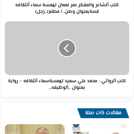
وطن..!
كتب ألشاعر والمفكر عمر نعمان لهمسة سماء ألثقافه
مطلع)..زجل)
قصةبعنوان وطن..! مطلع)..زجل)
كتب
ألروائي
:
محمد
علي
سعيد
لهمسةسماء
ألثقافه
–
رواية
كتب ألروائي : محمد علي سعيد لهمسةسماء ألثقافه – رواية
بعنوان
بعنوان ,,ألوظيفه,,
,,ألوظيفه,,
مقالات ذات صلة