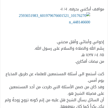
إلكترونيا
مواقف أبكتني بحرقه. ٠١/ ٠١
إخواني وأبنائي وأهل محبتي.
بِسْم الله والصلاة والسلام على رسول الله.
١٥/ ٠٤/ ١٤٣٧ هـ
من نبضات أفكاري.
كنت أستمع الى أسئلة المستمعين للعلماء عن طريق المذياع
يوم أمس.
وقد كان من ضمن الأسئلة التي طرحت من أحد المستمعين
على فضيلة الشيخ هو.
أن السائل يسأل الشيخ هل عليه من إثم كونه تزوج زوجةً ولم
تكن بكراً كما كان يتوقعها.