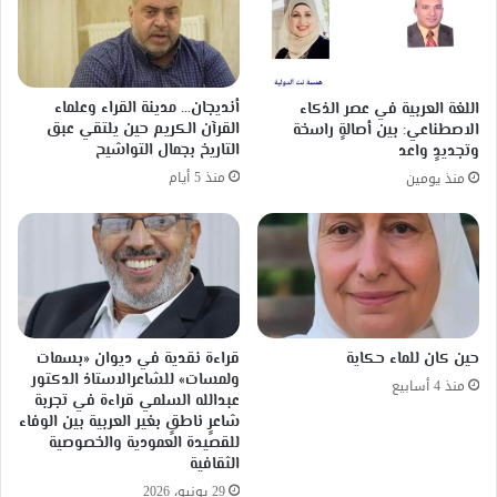
أنديجان… مدينة القراء وعلماء
اللغة العربية في عصر الذكاء
القرآن الكريم حين يلتقي عبق
الاصطناعي: بين أصالةٍ راسخة
التاريخ بجمال التواشيح
وتجديدٍ واعد
منذ 5 أيام
منذ يومين
حين كان للماء حكاية
قراءة نقدية في ديوان «بسمات
ولمسات» للشاعرالاستاذ الدكتور
منذ 4 أسابيع
عبدالله السلمي قراءة في تجربة
شاعرٍ ناطقٍ بغير العربية بين الوفاء
للقصيدة العمودية والخصوصية
الثقافية
29 يونيو، 2026