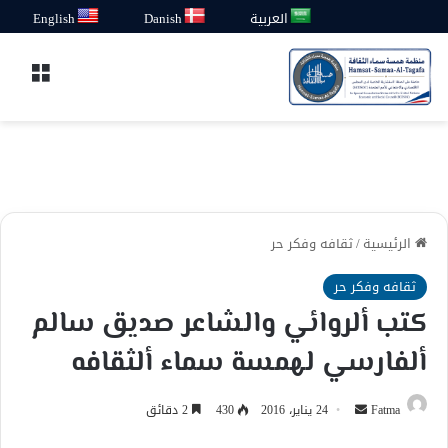
العربية
Danish
English
القائ
الرئيسية
/
ثقافه وفكر حر
ثقافه وفكر حر
كتب ألروائي والشاعر صديق سالم
ألفارسي لهمسة سماء ألثقافه
أرسل
Fatma
24 يناير، 2016
430
2 دقائق
بريدا