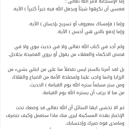
إما الإستجابة لأمر الله تعالى :
فعسى أن تكرهوا شيئاً ويجعل الله فيه خيراً كثيراً ) الآيه.
وإما ( فإمساك بمعروف أو تسريح بإحسان ) الآيه.
وإما إدفع بالتي هي أحسن ) الآية.
ولم أجد في كتاب الله تعالى ولا في حديث نبوي ولا في
قصص الحكماء والعقلاء من يقول أو يروي الفضيحة بجلاجل.
بل لقد أمرنا بالستر ليس تفضلاً منا على من ابتلي بشيء من
الرزايا وانما واجب علينا ولمصلحة الأمة من الضياع والهلاك
ومن ستر مسلماً ستره الله يوم القيامة ) الحديث.
من منا لا يرغب أن يستره الله يوم القيامة.
ثم الا تخشى ايها السائل أن الله تعالى قد وضعك تحت
الإختبار بهذه المسكينة ليرى منك ماذا ستعمل وكيف تتصرف
ومامدى قوة صبرك وإحتسابك.