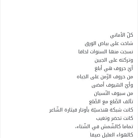
إلكترونيا
كلّ الأماني
شاخت على بياض الورق
نسجت منها السنوات لحافا
وتركته على الجبين
أيّ حروف هي أبلغ
من حروف الزّمن على الجباه
وأيّ السّيوف أمضى
من سيوف النّسيان
تآلف الضّلع مع الضّلع
كانت شبكة هنذسيّة بأوتار قيثارة الشّاعر
كانت تحضر وتغيب
تماما كالشّمش في الشّتاء،
كالهواء العليل صيفا