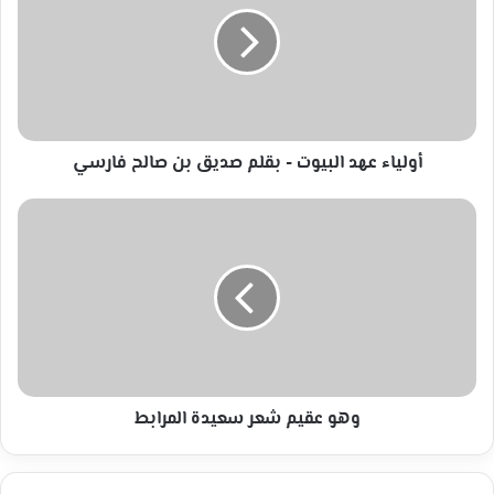
-
بقلم
صديق
بن
صالح
فارسي
أولياء عهد البيوت - بقلم صديق بن صالح فارسي
وهو
عقيم
شعر
سعيدة
المرابط
وهو عقيم شعر سعيدة المرابط