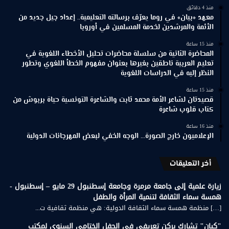
منذ 4 دقائق
معهد «بيان» في روما يعرّف برسالته التعليمية.. إعداد جيل جديد من
الأئمة والمرشدين لخدمة المسلمين في أوروبا
منذ 15 ساعة
المحاضرة الثانية من سلسلة محاضرات تحليل الأخطاء اللغوية في
تعليم العربية ناطقين بغيرها بعنوان مفهوم الخطأ اللغوي وتطور
النظر إليه في الدراسات اللغوية
منذ 15 ساعة
قصيدتان لشاعر الأمة محمد ثابت والشاعرة التونسية حياة بربوش من
كتاب قلوب شاعرة
منذ 16 ساعة
الإعلاميون خارج الصورة… الوجه الخفي لبعض المهرجانات الدولية
أخر التعليقات
زيارة علمية إلى جامعة مرمرة وجامعة إسطنبول 29 مايو – إسطنبول -
همسة سماء الثقافة لتنمية المرأة والطفل
[…] منظمة همسة سماء الثقافة الدولية: هي منظمة ثقافية ت...
"كيان" تشارك بركن تعريفي في الحفل الختامي السنوي لمكتب