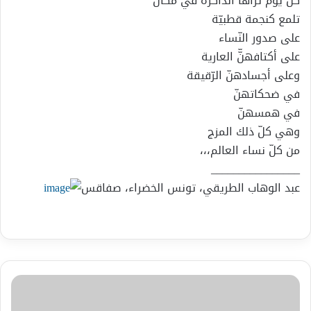
كلّ يوم تراها الذّاكرة في مكان
تلمع كنجمة قطبيّة
على صدور النّساء
على أكتافهنّّ العارية
وعلى أجسادهنّ الرّقيقة
في ضحكاتهنّ
في همسهنّ
وهي كلّ ذلك المزج
من كلّ نساء العالم،،،
________________
عبد الوهاب الطريقي، تونس الخضراء، صفاقس
أولياء
عهد
البيوت