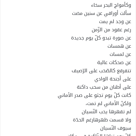
وكأمواج البحر سخاء
سألت أوراقي عن سنين مضت
عن وجد لم يمت
رغم عقود من الزّمن
عن صورة تبدو كلّ يوم جديدة
عن همسات
عن لمسات
عن صحكات عالية
تتفرقع كالصّخب على الرّصيف
على أجنحة الوادي
على أطنان من سحب داكنة
كانت كلّ يوم تجثو على صدر الأماني
ولكنّ الأماني لم تمت،
لم تقهرها يحب النّسيان
ولا قسمت ظهرهارغم الحدّة
سيوف النّسيان