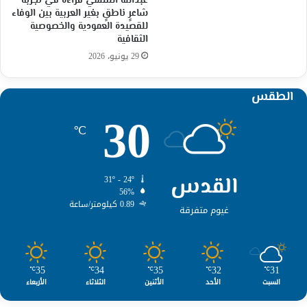
عبدالله السلمي قراءة في تجربة
شاعرٍ ناطقٍ بغير العربية بين الوفاء
للقصيدة العمودية والخصوصية
الثقافية
29 يونيو، 2026
الطقس
30
℃
القدس
31º - 24º
56%
0.89 كيلومتر/ساعة
غيوم متفرقة
35
34
35
32
31
℃
℃
℃
℃
℃
السبت
الأحد
الأثنين
الثلاثاء
الأربعاء