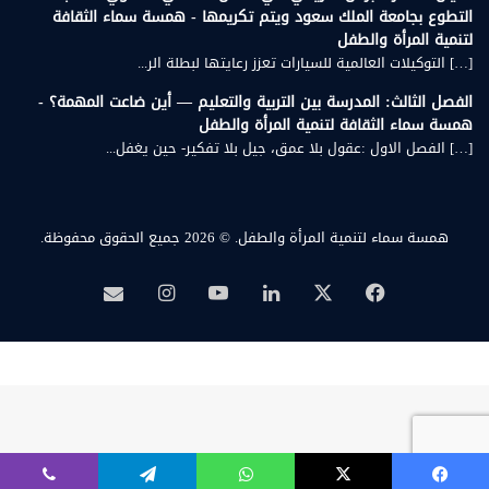
التطوع بجامعة الملك سعود ويتم تكريمها - همسة سماء الثقافة
لتنمية المرأة والطفل
[…] التوكيلات العالمية للسيارات تعزز رعايتها لبطلة الر...
الفصل الثالث: المدرسة بين التربية والتعليم — أين ضاعت المهمة؟ -
همسة سماء الثقافة لتنمية المرأة والطفل
[…] الفصل الاول :عقول بلا عمق، جيل بلا تفكير- حين يغفل...
همسة سماء لتنمية المرأة والطفل.
© 2026 جميع الحقوق محفوظة.
‫X
فيسبوك
لينكدإن
‫YouTube
انستقرام
بريد
همسة