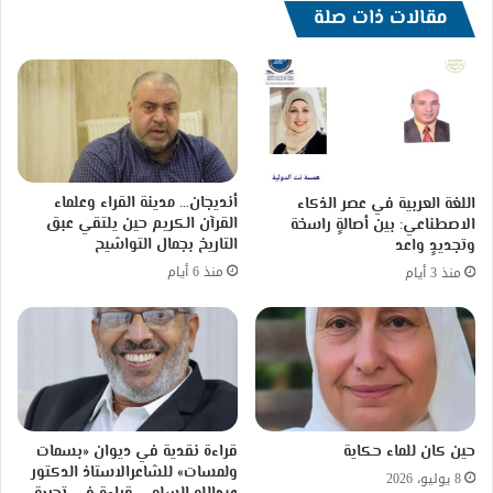
مقالات ذات صلة
أنديجان… مدينة القراء وعلماء
اللغة العربية في عصر الذكاء
القرآن الكريم حين يلتقي عبق
الاصطناعي: بين أصالةٍ راسخة
التاريخ بجمال التواشيح
وتجديدٍ واعد
منذ 6 أيام
منذ 3 أيام
حين كان للماء حكاية
قراءة نقدية في ديوان «بسمات
ولمسات» للشاعرالاستاذ الدكتور
8 يوليو، 2026