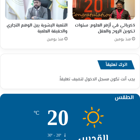
ذكرياتي في أزهر العلوم: سنوات
التنمية البشرية بين الوهم التجاري
تكوين الروح والعقل
والحقيقة العلمية
منذ يومين
منذ يومين
اترك تعليقاً
يجب أنت تكون
مسجل الدخول
لتضيف تعليقاً.
الطقس
20
℃
القدس
30º - 20º