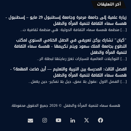
أخر التعليقات
زيارة علمية إلى جامعة مرمرة وجامعة إسطنبول 29 مايو – إسطنبول -
همسة سماء الثقافة لتنمية المرأة والطفل
[…] منظمة همسة سماء الثقافة الدولية: هي منظمة ثقافية ت...
"كيان" تشارك بركن تعريفي في الحفل الختامي السنوي لمكتب
التطوع بجامعة الملك سعود ويتم تكريمها - همسة سماء الثقافة
لتنمية المرأة والطفل
[…] التوكيلات العالمية للسيارات تعزز رعايتها لبطلة الر...
الفصل الثالث: المدرسة بين التربية والتعليم — أين ضاعت المهمة؟ -
همسة سماء الثقافة لتنمية المرأة والطفل
[…] الفصل الاول :عقول بلا عمق، جيل بلا تفكير- حين يغفل...
همسة سماء لتنمية المرأة والطفل.
© 2026 جميع الحقوق محفوظة.
‫X
فيسبوك
لينكدإن
‫YouTube
انستقرام
بريد