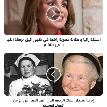
بإطلالة
عصرية
زاهية
في
ظهور
أنيق
برفقة
ابنها
الملكة رانيا بإطلالة عصرية زاهية في ظهور أنيق برفقة ابنها
الأمير
الأمير هاشم
هاشم
إيرينا
سندلر:
ملاك
الرحمة
الذي
أنقذ
آلاف
الأرواح
من
الهولوكوست
إيرينا سندلر: ملاك الرحمة الذي أنقذ آلاف الأرواح من
الهولوكوست