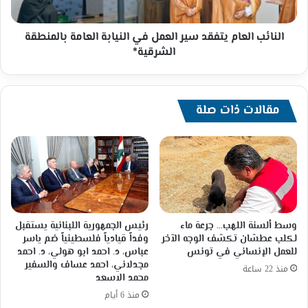
العامة
بالمنطقة
الشرقية*
النائب العام يتفقد سير العمل في النيابة العامة بالمنطقة
الشرقية*
مقالات ذات صلة
وسط ألسنة اللهب… جرعة ماء
رئيس الجمهورية اللبنانية يستقبل
لكلب عطشان تكشف الوجه الآخر
وفداً قيادياً فلسطينياً ضم ياسر
للعمل الإنساني في تونس
عباس، د. احمد ابو هولي، د. احمد
مجدلاني، احمد عساف والسفير
منذ 22 ساعة
محمد الاسعد
منذ 6 أيام