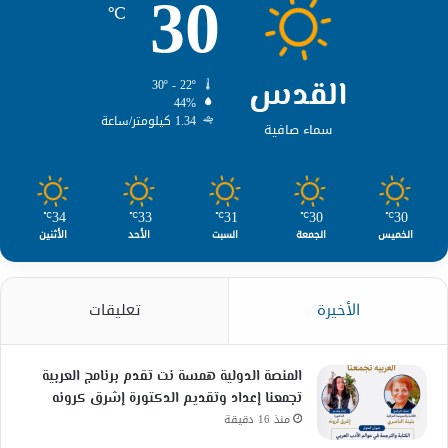
30
℃
القدس
30º - 22º
44%
1.34 كيلومتر/ساعة
سماء صافية
34
33
31
30
30
℃
℃
℃
℃
℃
الخميس
الجمعة
السبت
الأحد
الأثنين
الأخيرة
تعليقات
المنصة الدولية همسة نت تقدم برنامج العربية
تجمعنا إعداد وتقديم الدكتورة إشرق كرونه
منذ 16 دقيقة