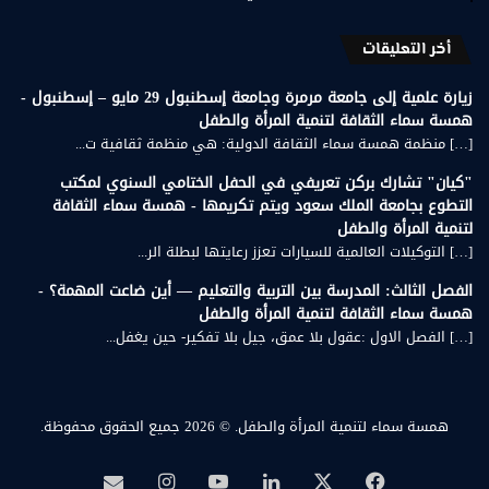
أخر التعليقات
زيارة علمية إلى جامعة مرمرة وجامعة إسطنبول 29 مايو – إسطنبول -
همسة سماء الثقافة لتنمية المرأة والطفل
[…] منظمة همسة سماء الثقافة الدولية: هي منظمة ثقافية ت...
"كيان" تشارك بركن تعريفي في الحفل الختامي السنوي لمكتب
التطوع بجامعة الملك سعود ويتم تكريمها - همسة سماء الثقافة
لتنمية المرأة والطفل
[…] التوكيلات العالمية للسيارات تعزز رعايتها لبطلة الر...
الفصل الثالث: المدرسة بين التربية والتعليم — أين ضاعت المهمة؟ -
همسة سماء الثقافة لتنمية المرأة والطفل
[…] الفصل الاول :عقول بلا عمق، جيل بلا تفكير- حين يغفل...
همسة سماء لتنمية المرأة والطفل.
© 2026 جميع الحقوق محفوظة.
‫X
فيسبوك
لينكدإن
‫YouTube
انستقرام
بريد