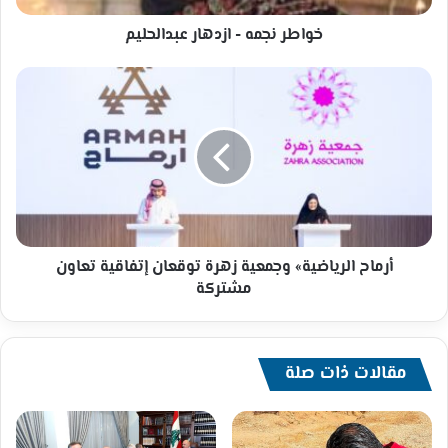
خواطر نجمه - ازدهار عبدالحليم
أرماح
الرياضية»
وجمعية
زهرة
توقعان
إتفاقية
تعاون
مشتركة
أرماح الرياضية» وجمعية زهرة توقعان إتفاقية تعاون
مشتركة
مقالات ذات صلة