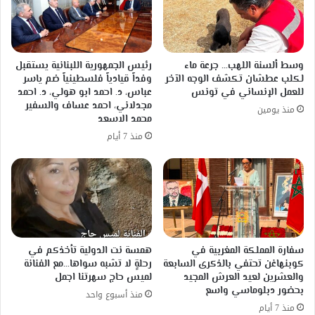
وسط ألسنة اللهب… جرعة ماء
رئيس الجمهورية اللبنانية يستقبل
لكلب عطشان تكشف الوجه الآخر
وفداً قيادياً فلسطينياً ضم ياسر
للعمل الإنساني في تونس
عباس، د. احمد ابو هولي، د. احمد
مجدلاني، احمد عساف والسفير
منذ يومين
محمد الاسعد
منذ 7 أيام
سفارة المملكة المغربية في
همسة نت الدولية تأخذكم في
كوبنهاغن تحتفي بالذكرى السابعة
رحلةٍ لا تشبه سواها…مع الفنانة
والعشرين لعيد العرش المجيد
لميس حاج سهرتنا اجمل
بحضور دبلوماسي واسع
منذ أسبوع واحد
منذ 7 أيام