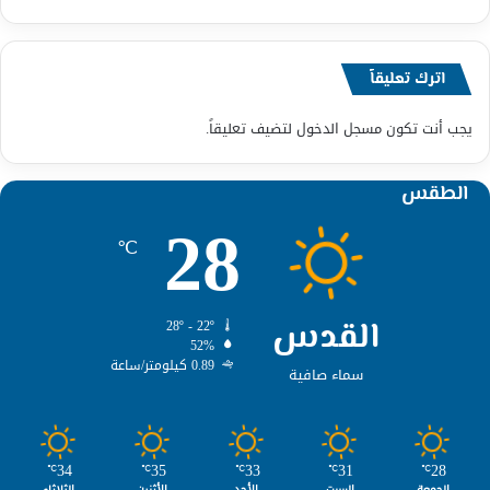
اترك تعليقاً
يجب أنت تكون
مسجل الدخول
لتضيف تعليقاً.
الطقس
28
℃
القدس
28º - 22º
52%
0.89 كيلومتر/ساعة
سماء صافية
34
35
33
31
28
℃
℃
℃
℃
℃
الجمعة
السبت
الأحد
الأثنين
الثلاثاء