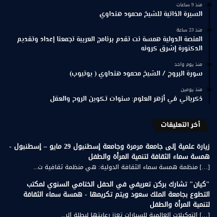
منذ 9 ساعات
السيرة الذاتية للشيخ محمود هنداوي
منذ 23 ساعة
المنصة الدولية همسة نت تقدم برنامج العربية تجمعنا إعداد وتقديم
الدكتورة إشرق كرونه
منذ يوم واحد
سورة البروج / الشيخ محمود هنداوي ( يوتيوب)
منذ يومين
ذكرياتي في أزهر العلوم: سنوات تكوين الروح والعقل
أخر التعليقات
زيارة علمية إلى جامعة مرمرة وجامعة إسطنبول 29 مايو – إسطنبول -
همسة سماء الثقافة لتنمية المرأة والطفل
[…] منظمة همسة سماء الثقافة الدولية: هي منظمة ثقافية ت...
"كيان" تشارك بركن تعريفي في الحفل الختامي السنوي لمكتب
التطوع بجامعة الملك سعود ويتم تكريمها - همسة سماء الثقافة
لتنمية المرأة والطفل
[…] التوكيلات العالمية للسيارات تعزز رعايتها لبطلة الر...