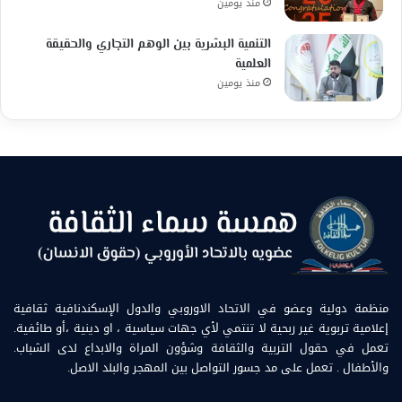
منذ يومين
التنمية البشرية بين الوهم التجاري والحقيقة
العلمية
منذ يومين
منظمة دولية وعضو في الاتحاد الاوروبي والدول الإسكندنافية ثقافية
إعلامية تربوية غير ربحية لا تنتمي لأي جهات سياسية ، او دينية ،أو طائفية.
تعمل في حقول التربية والثقافة وشؤون المراة والابداع لدى الشباب.
والأطفال . تعمل على مد جسور التواصل بين المهجر والبلد الاصل.