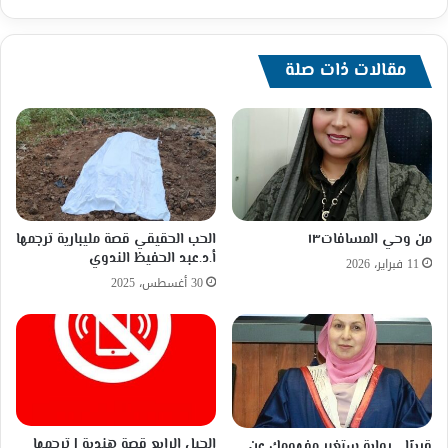
مقالات ذات صلة
من وحي المسافات١٣
الحب الحقيقي قصة مليبارية ترجمها
أ.د.عبد الحفيظ الندوي
11 فبراير، 2026
30 أغسطس، 2025
الجيل الرابع ​قصة هندية | ترجمها
قريبًا… رواية ستغير مفهومك عن