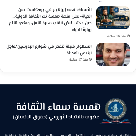
الأستاذة نعمة إبراهيم في بودكاست «من
الحياة» على منصة همسة نت الثقافة الدولية…
حين يكتب نبض القلب سيرة الأمل، ويغدو الألم
بوابةً للحياة
منذ 16 ساعة
السكوتر قنبلة تنفجر في شوارع البدرشين/عاجل
لرئيس المدينة
منذ 17 ساعة
منظمة دولية وعضو في الاتحاد الاوروبي والدول الإسكندنافية ثقافية