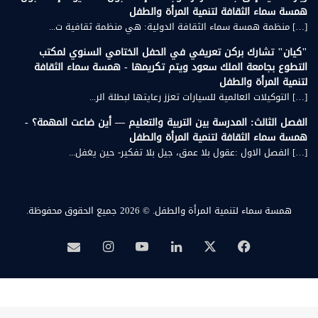
همسة سماء الثقافة لتنمية المرأة والطفل
[…] منظمة همسة سماء الثقافة الدولية: هي منظمة ثقافية ت...
"كيان" تشارك بركن تعريفي في الحفل الختامي السنوي لمكتب
التطوع بجامعة الملك سعود ويتم تكريمها - همسة سماء الثقافة
لتنمية المرأة والطفل
[…] التوكيلات العالمية للسيارات تعزز رعايتها لبطلة الر...
الفصل الثالث: المدرسة بين التربية والتعليم — أين ضاعت المهمة؟ -
همسة سماء الثقافة لتنمية المرأة والطفل
[…] الفصل الاول :عقول بلا عمق، جيل بلا تفكير- حين يغفل...
همسة سماء لتنمية المرأة والطفل.
© 2026 جميع الحقوق محفوظة.
‫X
فيسبوك
لينكدإن
‫YouTube
انستقرام
بريد
همسة