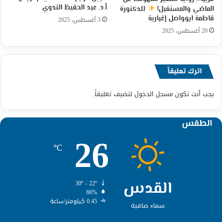
أ.د. عبد الحفيظ الندوي
الماضي والمستقبل!
للدكتورة
فاطمة ابوواصل إغبارية
3 أغسطس، 2025
20 أغسطس، 2025
اترك تعليقاً
يجب أنت تكون
مسجل الدخول
لتضيف تعليقاً.
الطقس
26
℃
القدس
30º - 22º
66%
0.45 كيلومتر/ساعة
سماء صافية