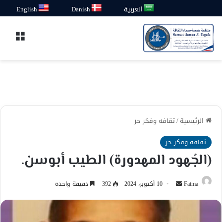
العربية
Danish
English
القائ
الرئيسية
/
ثقافه وفكر حر
ثقافه وفكر حر
(الجُهود المهدورة) الطيب أبوسن.
أرسل
Fatma
10 أكتوبر، 2024
392
دقيقة واحدة
بريدا
إلكترونيا