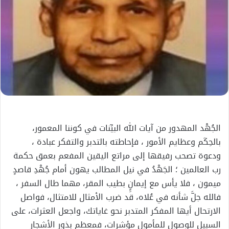
الجُهْد المهدور من آيات الله البيِّنات في كوننا المعمور،
بالحِكَم وعظايم الأمور ، فإحاطته بالتدبر والتفكر عبادة ،
ودعوة تصحب رفيقها إلى مراتع اليقين المفعم بعمق حكمة
رب العالمين ؛ الجَهْدُ في نيل المطالب يهون أمام جُهْدِ قاصدٍ
ميمون ، فلا يأس مع إيمانٍِ بطيب المقر، مهما طال السفر ،
فالله جلَّ شأنه في عُلاه، قد ضرب الأمثال للامتثال، فواصل
الارتحال أيها المفكر المتدبر نحو غاياتك، واجعل العثرات، على
السبيل للوصول للمأمول مؤشرات، فمعظم بذور الأشجار