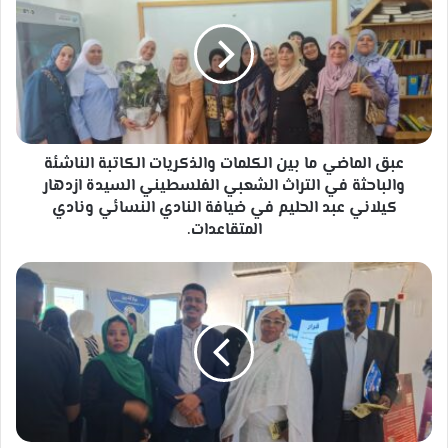
ما
بين
الكلمات
والذكريات
الكاتبة
الناشئة
والباحثة
في
عبق الماضي ما بين الكلمات والذكريات الكاتبة الناشئة
التراث
والباحثة في التراث الشعبي الفلسطيني السيدة ازدهار
الشعبي
كيلاني عبد الحليم في ضيافة النادي النسائي ونادي
الفلسطيني
المتقاعدات.
السيدة
ازدهار
اليوم
كيلاني
العالمي
عبد
للصحة
الحليم
النفسية
في
ضيافة
النادي
النسائي
ونادي