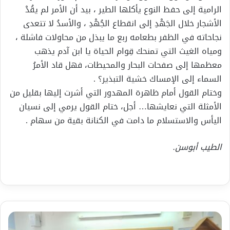
الرامية إلى حفظ النوع يأكلها الطير ، بيد أن الأمر لم يقُدْ
الأشجار خلال الجَهْدِ إلى انقطاع الجُهْدِ ، والأسدُ لا تتعدى
نجاحاته في الظفر بطعامه ربع ما يبذل من محاولات فاشلة ،
ومياه الغيث التي تمنحك قِوام الحياة يا ابن آدم يذهب
معظمها إلى صفحات البحار والمحيطات، فهل قاد الأمرُ
السماء إلى الإمساك خشية التبذير؟ .
وختام القول أمام ظاهرة المهدور التي أشرت إليها بقليل من
الأمثلة التي نعايشها… أجل، ختام القول يرمي إلى نسيان
اليأس والاستسلام ما دامت في الكنانة بقية من سهام .
الطيب أبوسن.
عبق
الماضي