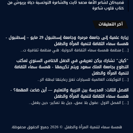
قصيدتان لشاعر الأمة محمد ثابت والشاعرة التونسية حياة بربوش من
كتاب قلوب شاعرة
أخر التعليقات
زيارة علمية إلى جامعة مرمرة وجامعة إسطنبول 29 مايو – إسطنبول -
همسة سماء الثقافة لتنمية المرأة والطفل
[…] منظمة همسة سماء الثقافة الدولية: هي منظمة ثقافية ت...
"كيان" تشارك بركن تعريفي في الحفل الختامي السنوي لمكتب
التطوع بجامعة الملك سعود ويتم تكريمها - همسة سماء الثقافة
لتنمية المرأة والطفل
[…] التوكيلات العالمية للسيارات تعزز رعايتها لبطلة الر...
الفصل الثالث: المدرسة بين التربية والتعليم — أين ضاعت المهمة؟ -
همسة سماء الثقافة لتنمية المرأة والطفل
[…] الفصل الاول :عقول بلا عمق، جيل بلا تفكير- حين يغفل...
همسة سماء لتنمية المرأة والطفل.
© 2026 جميع الحقوق محفوظة.