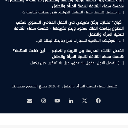
زيارة علمية إلى جامعة مرمرة وجامعة إسطنبول 29 مايو – إسطنبول -
همسة سماء الثقافة لتنمية المرأة والطفل
[…] منظمة همسة سماء الثقافة الدولية: هي منظمة ثقافية ت...
"كيان" تشارك بركن تعريفي في الحفل الختامي السنوي لمكتب
التطوع بجامعة الملك سعود ويتم تكريمها - همسة سماء الثقافة
لتنمية المرأة والطفل
[…] التوكيلات العالمية للسيارات تعزز رعايتها لبطلة الر...
الفصل الثالث: المدرسة بين التربية والتعليم — أين ضاعت المهمة؟ -
همسة سماء الثقافة لتنمية المرأة والطفل
[…] الفصل الاول :عقول بلا عمق، جيل بلا تفكير- حين يغفل...
همسة سماء لتنمية المرأة والطفل.
© 2026 جميع الحقوق محفوظة.
‫X
فيسبوك
لينكدإن
‫YouTube
انستقرام
بريد
همسة