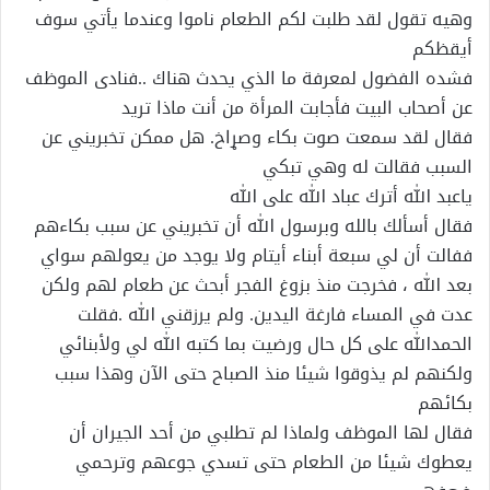
وهيه تقول لقد طلبت لكم الطعام ناموا وعندما يأتي سوف
أيقظكم
فشده الفضول لمعرفة ما الذي يحدث هناك ..فنادى الموظف
عن أصحاب البيت فأجابت المرأة من أنت ماذا تريد
فقال لقد سمعت صوت بكاء وصړاخ. هل ممكن تخبريني عن
السبب فقالت له وهي تبكي
ياعبد الله أترك عباد الله على الله
فقال أسألك بالله وبرسول الله أن تخبريني عن سبب بكاءهم
ففالت أن لي سبعة أبناء أيتام ولا يوجد من يعولهم سواي
بعد الله ، فخرجت منذ بزوغ الفجر أبحث عن طعام لهم ولكن
عدت في المساء فارغة اليدين. ولم يرزقني الله .فقلت
الحمدالله على كل حال ورضيت بما كتبه الله لي ولأبنائي
ولكنهم لم يذوقوا شيئا منذ الصباح حتى الآن وهذا سبب
بكائهم
فقال لها الموظف ولماذا لم تطلبي من أحد الجيران أن
يعطوك شيئا من الطعام حتى تسدي جوعهم وترحمي