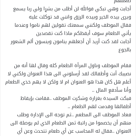
ضعفهم
أجابت وهي تبكي فوالله لن أطلب من بشړا ولي ربا يسمع
ويرى بيده الخير وبيده الرزق وانني قد توكلت عليه
فقال الموظف ولكنني سمعتك تقولين لهم ناموا وعندما
يأتي الطعام سوف أيقظكم ماذا كنت تقصدين
أجابت لقد كنت أريد أن أجعلهم ينامون وينسون ألم الشعور
بالجوع
فقام الموظف وناول المرأة الطعام كله وقال لها أنه من
نصيبك أنت وأطفالك لقد أرسلوني الى هذا العنوان ولكني لا
أعلم هل كان هذا هو العنوان ام لا ولكن لا يهم خذي الطعام
وأنا سأدفع المال ..
فبكت السيدة بغزارة وشكرت الموظف ..فقامت بٳيقاظ
أطفالها وقدمت لهم الطعام ..
فعاد الموظف الى المطعم ..ثم توجه الى الٳدارة وطلب
منهم أن يخصموا من راتبة ثمن الطعام الذي لم يوصلة الى
العنوان ..فقال له المحاسب عن أي طعام تتحدث وعن أي