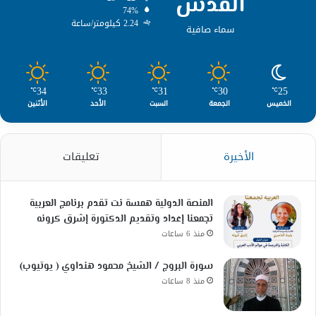
القدس
74%
2.24 كيلومتر/ساعة
سماء صافية
34
33
31
30
25
℃
℃
℃
℃
℃
الخميس
الجمعة
السبت
الأحد
الأثنين
الأخيرة
تعليقات
المنصة الدولية همسة نت تقدم برنامج العربية
تجمعنا إعداد وتقديم الدكتورة إشرق كرونه
منذ 6 ساعات
سورة البروج / الشيخ محمود هنداوي ( يوتيوب)
منذ 8 ساعات