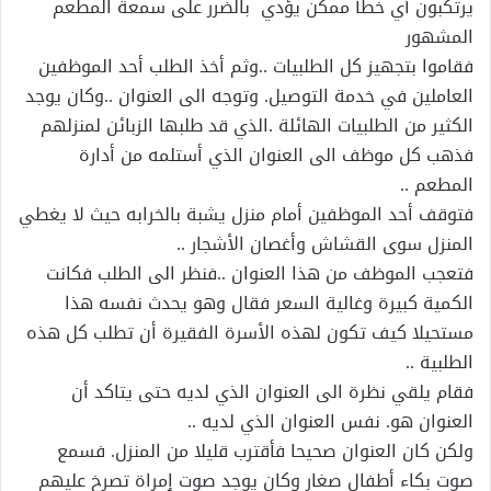
يرتكبون أي خطأ ممكن يؤدي بالضرر على سمعة المطعم
المشهور
فقاموا بتجهيز كل الطلبيات ..وثم أخذ الطلب أحد الموظفين
العاملين في خدمة التوصيل. وتوجه الى العنوان ..وكان يوجد
الكثير من الطلبيات الهائلة .الذي قد طلبها الزبائن لمنزلهم
فذهب كل موظف الى العنوان الذي أستلمه من أدارة
المطعم ..
فتوقف أحد الموظفين أمام منزل يشبة بالخرابه حيث لا يغطي
المنزل سوى القشاش وأغصان الأشجار ..
فتعجب الموظف من هذا العنوان ..فنظر الى الطلب فكانت
الكمية كبيرة وغالية السعر فقال وهو يحدث نفسه هذا
مستحيلا كيف تكون لهذه الأسرة الفقيرة أن تطلب كل هذه
الطلبية ..
فقام يلقي نظرة الى العنوان الذي لديه حتى يتاكد أن
العنوان هو. نفس العنوان الذي لديه ..
ولكن كان العنوان صحيحا فأقترب قليلا من المنزل. فسمع
صوت بكاء أطفال صغار وكان يوجد صوت ٳمراة تصرخ عليهم