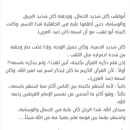
أبولهب كان شديد الجمال، ووجهه كان شديد البريق
والوسامة، حتى أطلقوا عليه فى الجاهلية هذا الاسم، وكانت
كنيته أبو لهب، مع أن اسمه كان (عبد العزى).
كان شديد الحمرة، وكان جميل الوجه، وإذا غضب صار وجهه
من شدة احمراره مثل اللهب ..
إذن فلم ذكره القرآن بكنيته، أبي لهب؟، ولم يذكره باسمه؟!
‏أولاً : لأن القرآن الكريم ما كان ليذكر اسم عبد لغير الله، وكان
اسمه (عبد العزى)،،
ثانياً : لأنه أشتهر بكنيته بين الناس أكثر مما اشتهر باسمه،،
ثالثاً : وهو أكثر ما أعجبنى من تفسير الإمام القرطبى رحمه
الله،
‏سبحان الله، هذا الرجل كان غاية فى الجمال والوسامة،
واشتهر بهما بين قومه فلم يغنيا عنه من الله شيئاً….