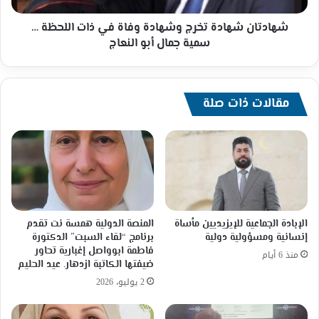
…
سمية
شهادتان شهادة تخرج وشهادة وفاة في ذات اللحظة …
جمال
سمية جمال أبو النعاج
أبو
النعاج
مقالات ذات صلة
الإبادة الجماعية للإيزيديين مأساة
المنصة الدولية همسة نت تقدم
إنسانية ومسؤولية دولية
برنامج “لقاء السبت” الدكتورة
فاطمة ابوواصل إغبارية تحاور
منذ 6 أيام
ضيفتها الكاتبة ازدهار. عيد الحليم
2 يوليو، 2026