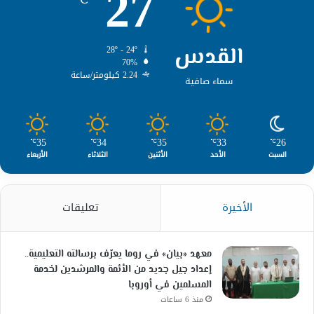
27
القدس
28º - 24º
70%
2.24 كيلومتر/ساعة
سماء صافية
35
34
35
33
26
℃
℃
℃
℃
℃
السبت
الأحد
الأثنين
الثلاثاء
الأربعاء
الأخيرة
تعليقات
معهد «بيان» في روما يعرّف برسالته التعليمية..
إعداد جيل جديد من الأئمة والمرشدين لخدمة
المسلمين في أوروبا
منذ 6 ساعات