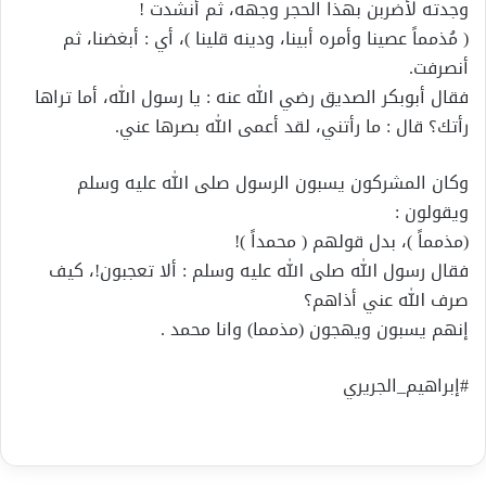
وجدته لأضربن بهذا الحجر وجهه، ثم أنشدت !
( مُذمماً عصينا وأمره أبينا، ودينه قلينا )، أي : أبغضنا، ثم
أنصرفت.
فقال أبوبكر الصديق رضي الله عنه : يا رسول الله، أما تراها
رأتك؟ قال : ما رأتني، لقد أعمى الله بصرها عني.
وكان المشركون يسبون الرسول صلى الله عليه وسلم
ويقولون :
(مذمماً )، بدل قولهم ( محمداً )!
فقال رسول الله صلى الله عليه وسلم : ألا تعجبون!، كيف
صرف الله عني أذاهم؟
إنهم يسبون ويهجون (مذمما) وانا محمد .
#إبراهيم_الجريري