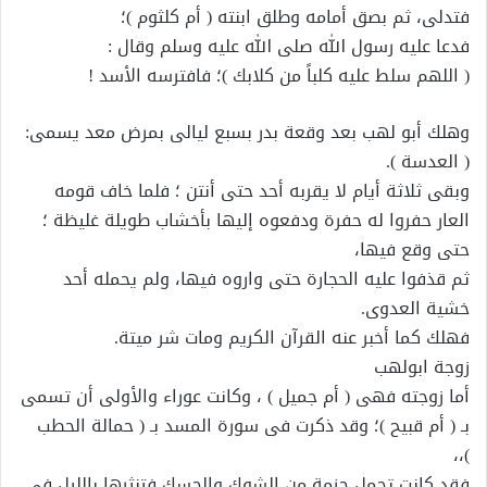
فتدلى، ثم بصق أمامه وطلق ابنته ( أم كلثوم )؛
فدعا عليه رسول الله صلى الله عليه وسلم وقال :
( اللهم سلط عليه كلباً من كلابك )؛ فافترسه الأسد !
وهلك أبو لهب بعد وقعة بدر بسبع ليالى بمرض معد يسمى:
( العدسة ).
وبقى ثلاثة أيام لا يقربه أحد حتى أنتن ؛ فلما خاف قومه
العار حفروا له حفرة ودفعوه إليها بأخشاب طويلة غليظة ؛
حتى وقع فيها،
ثم قذفوا عليه الحجارة حتى واروه فيها، ولم يحمله أحد
خشية العدوى.
فهلك كما أخبر عنه القرآن الكريم ومات شر ميتة.
زوجة ابولهب
أما زوجته فهى ( أم جميل ) ، وكانت عوراء والأولى أن تسمى
بـ ( أم قبيح )؛ وقد ذكرت فى سورة المسد بـ ( حمالة الحطب
)،،
فقد كانت تحمل حزمة من الشوك والحسك فتنثرها بالليل فى