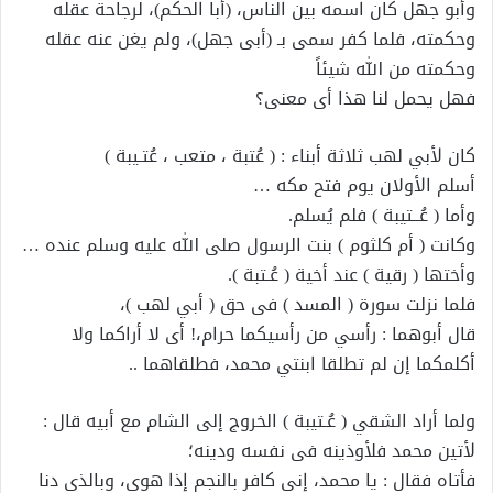
وأبو جهل كان اسمه بين الناس، (أبا الحكم)، لرجاحة عقله
وحكمته، فلما كفر سمى بـ (أبى جهل)، ولم يغن عنه عقله
وحكمته من الله شيئاً
فهل يحمل لنا هذا أى معنى؟
كان لأبي لهب ثلاثة أبناء : ( عُتبة ، متعب ، عُتـيبة )
أسلم الأولان يوم فتح مكه …
وأما ( عُــتيبة ) فلم يُسلم.
وكانت ( أم كلثوم ) بنت الرسول صلى الله عليه وسلم عنده …
وأختها ( رقية ) عند أخية ( عُـتبة ).
فلما نزلت سورة ( المسد ) فى حق ( أبي لهب )،
قال أبوهما : رأسي من رأسيكما حرام،! أى لا أراكما ولا
أكلمكما إن لم تطلقا ابنتي محمد، فطلقاهما ..
ولما أراد الشقي ( عُـتيبة ) الخروج إلى الشام مع أبيه قال :
لأتين محمد فلأوذينه فى نفسه ودينه؛
فأتاه فقال : يا محمد، إنى كافر بالنجم إذا هوى، وبالذى دنا