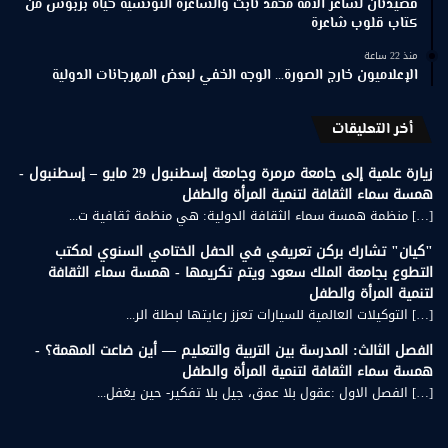
قصيدتان لشاعر الأمة محمد ثابت والشاعرة التونسية حياة بربوش من
كتاب قلوب شاعرة
منذ 22 ساعة
الإعلاميون خارج الصورة… الوجه الخفي لبعض المهرجانات الدولية
أخر التعليقات
زيارة علمية إلى جامعة مرمرة وجامعة إسطنبول 29 مايو – إسطنبول -
همسة سماء الثقافة لتنمية المرأة والطفل
[…] منظمة همسة سماء الثقافة الدولية: هي منظمة ثقافية ت...
"كيان" تشارك بركن تعريفي في الحفل الختامي السنوي لمكتب
التطوع بجامعة الملك سعود ويتم تكريمها - همسة سماء الثقافة
لتنمية المرأة والطفل
[…] التوكيلات العالمية للسيارات تعزز رعايتها لبطلة الر...
الفصل الثالث: المدرسة بين التربية والتعليم — أين ضاعت المهمة؟ -
همسة سماء الثقافة لتنمية المرأة والطفل
[…] الفصل الاول :عقول بلا عمق، جيل بلا تفكير- حين يغفل...