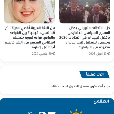
حزب التحالف الليبرالي يدخل
هل اللغة العربية تُقصي المرأة… أم
المسرح السياسي الدنماركي
أننا نسيء فهمها؟ بين القواعد
بأفضل نتيجة له في انتخابات 2026
والواقع: قراءة لغوية تكشف
ويسعى لتشكيل كتلة قوية و
انعكاس المجتمع في اللغة فاطمة
مجتهدة في البرلمان*
أبوواصل إغبارية
13 أبريل، 2026
30 مارس، 2026
اترك تعليقاً
يجب أنت تكون
مسجل الدخول
لتضيف تعليقاً.
الطقس
℃