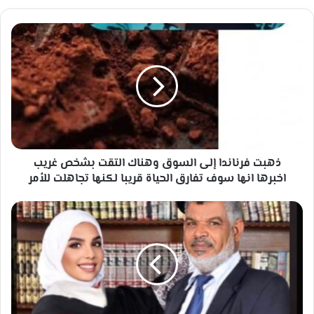
ذهبت
فرناندا
إلى
السوق
وهناك
التقت
بشخص
غريب
اخبرها
انها
ذهبت فرناندا إلى السوق وهناك التقت بشخص غريب
سوف
اخبرها انها سوف تفارق الحياة قريبا لكنها تجاهلت للأمر
تفارق
الحياة
شهادتان
قريبا
شهادة
لكنها
تخرج
تجاهلت
وشهادة
للأمر
وفاة
في
ذات
اللحظة