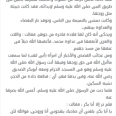
طريق النبى صلى الله عليه وسلم لإيذائه، فقد كانت خبيثة
مثل زوجها،
وكانت تمشى بالنميمة بين الناس، وتوقد نار البغضاء
والعداوة بينهم،،
ويحكى أنه كان لها قلادة فاخرة من جوهر، فقالت : واللات
والعزى لأنفقها فى عداوة محمد، فأعقبها الله حبلاً فى
عنقها من مسد جهنم.
ومن عجائب القصص والأخبار أن امرأة (أبى لهب) لما سمعت
ماأنزل الله فى حق زوجها وفيها أتت رسول الله صلى الله
عليه وسلم وهو فى المسجد الحرام ومعه أبوبكر الصديق
رضي الله عنه، وفى يدها فهر، أي : قطعة حادة من الحجر،
تشبه السكين،
فلما دنت من الرسول صلى الله عليه وسلم، أعمى الله بصرها
عنه
فلم تر إلا أبا بكر ، فقالت :
يا أبا بكر، بلغني أن صاحبك يهجوني أنا وزوجى، فوالله لئن