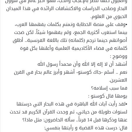
والعيون كلها تنظر بالإعجاب والحب، فهو أكبر عالم في شؤون
البحار وصاحب الدراسات والاكتشافات الرائدة في هذا الميدان
الحيوي من العلوم.
▪وقف على منصة الخطابة وتمتم بكلمات يفهمها العرب،
بينما استغرب أكثرية الجمع، ولم يفهموا شيئاً. لكن ضجت
أصواتهم حينما ترجم (كلماته) تلك باللغة الفرنسية.. أطلق
كلماته في فضاء الأكاديمية العلمية وأعلنها بكل قوة
ووضوح :
أشهد أن لا إله إلا الله وأن محمداً رسول الله
نعم .. أسلم -جاك كوستو- أشهر وأبرز عالم بحار في القرن
العشرين.
فما سبب إسلامه؟
يومها قال كوستو :
▪لقد رأيت آيات الله الباهرة في هذه البحار التي درستها
لسنوات طويلة من حياتي، ثم وجدت القرآن الكريم قد تحدث
عنها وذكرها قبل 14 قرناً.. سأله الحاضرون: مثل ماذا؟
قال: درست هذه القضية و رأيتها بنفسي: