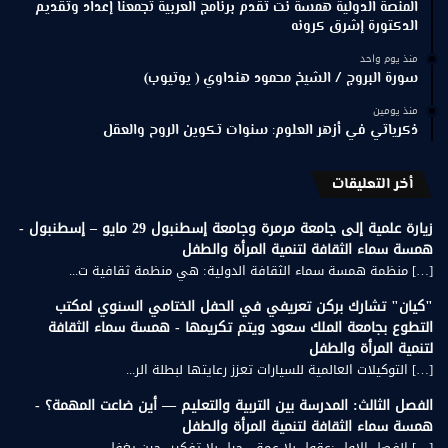
المنصة الدولية همسة نت تقدم برنامج العربية تجمعنا إعداد وتقديم
الدكتورة إشرق كرونه
منذ يوم واحد
سورة البروج / الشيخ محمود هنداوي ( يوتيوب)
منذ يومين
ذكرياتي في أزهر العلوم: سنوات تكوين الروح والعقل
أخر التعليقات
زيارة علمية إلى جامعة مرمرة وجامعة إسطنبول 29 مايو – إسطنبول -
همسة سماء الثقافة لتنمية المرأة والطفل
[…] منظمة همسة سماء الثقافة الدولية: هي منظمة ثقافية ت...
"كيان" تشارك بركن تعريفي في الحفل الختامي السنوي لمكتب
التطوع بجامعة الملك سعود ويتم تكريمها - همسة سماء الثقافة
لتنمية المرأة والطفل
[…] التوكيلات العالمية للسيارات تعزز رعايتها لبطلة الر...
الفصل الثالث: المدرسة بين التربية والتعليم — أين ضاعت المهمة؟ -
همسة سماء الثقافة لتنمية المرأة والطفل
[…] الفصل الاول :عقول بلا عمق، جيل بلا تفكير- حين يغفل...