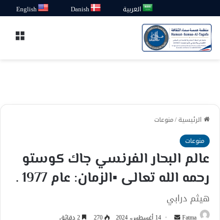
العربية
Danish
English
القائ
الرئيسية
/
منوعات
منوعات
عالم البحار الفرنسي جاك كوستو
رحمه الله تعالى ▪الزمان: عام 1977 .
هيثم درابي
أرسل
Fatma
14 أغسطس، 2024
270
2 دقائق