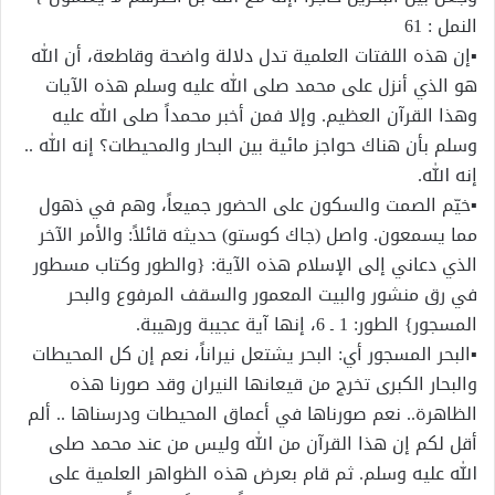
النمل : 61
▪إن هذه اللفتات العلمية تدل دلالة واضحة وقاطعة، أن الله
هو الذي أنزل على محمد صلى الله عليه وسلم هذه الآيات
وهذا القرآن العظيم. وإلا فمن أخبر محمداً صلى الله عليه
وسلم بأن هناك حواجز مائية بين البحار والمحيطات؟ إنه الله ..
إنه الله.
▪خيّم الصمت والسكون على الحضور جميعاً، وهم في ذهول
مما يسمعون. واصل (جاك كوستو) حديثه قائلاً: والأمر الآخر
الذي دعاني إلى الإسلام هذه الآية: {والطور وكتاب مسطور
في رق منشور والبيت المعمور والسقف المرفوع والبحر
المسجور} الطور: 1 ـ 6، إنها آية عجيبة ورهيبة.
▪البحر المسجور أي: البحر يشتعل نيراناً، نعم إن كل المحيطات
والبحار الكبرى تخرج من قيعانها النيران وقد صورنا هذه
الظاهرة.. نعم صورناها في أعماق المحيطات ودرسناها .. ألم
أقل لكم إن هذا القرآن من الله وليس من عند محمد صلى
الله عليه وسلم. ثم قام بعرض هذه الظواهر العلمية على