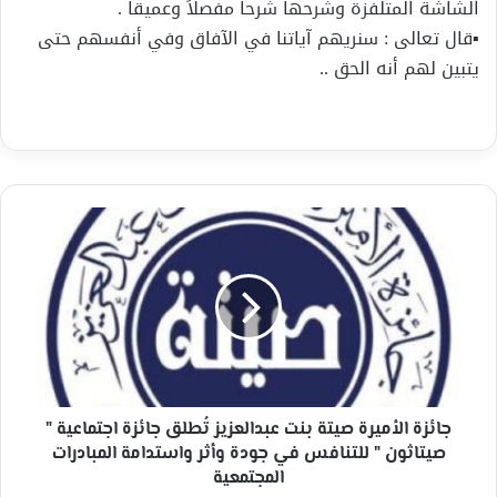
الشاشة المتلفزة وشرحها شرحاً مفصلاً وعميقاً .
▪قال تعالى : سنريهم آياتنا في الآفاق وفي أنفسهم حتى
يتبين لهم أنه الحق ..
جائزة
الأميرة
صيتة
بنت
عبدالعزيز
تُطلق
جائزة
اجتماعية
"
صيتاثون
جائزة الأميرة صيتة بنت عبدالعزيز تُطلق جائزة اجتماعية "
"
صيتاثون " للتنافس في جودة وأثر واستدامة المبادرات
للتنافس
المجتمعية