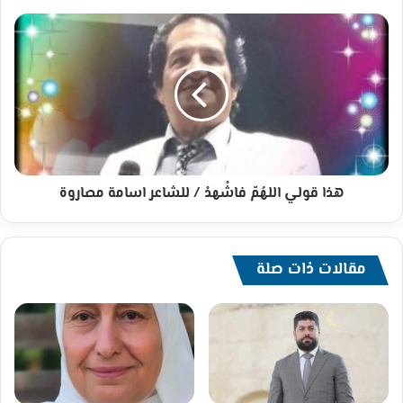
في
جودة
هذا
وأثر
قولي
واستدامة
اللهُمّ
المبادرات
فاشْهدْ
المجتمعية
/
للشاعر
اسامة
مصاروة
هذا قولي اللهُمّ فاشْهدْ / للشاعر اسامة مصاروة
مقالات ذات صلة