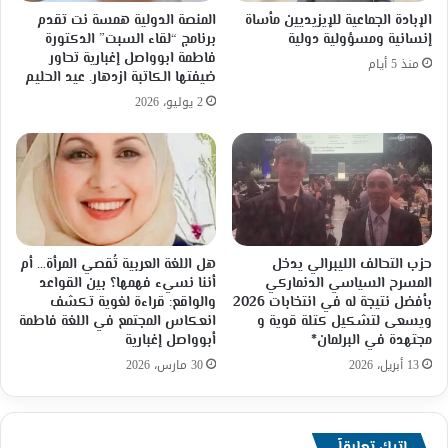
الإبادة الجماعية للإيزيديين مأساة
المنصة الدولية همسة نت تقدم
إنسانية ومسؤولية دولية
برنامج “لقاء السبت” الدكتورة
فاطمة ابوواصل إغبارية تحاور
منذ 5 أيام
ضيفتها الكاتبة ازدهار. عيد الحليم
2 يوليو، 2026
حزب التحالف الليبرالي يدخل
هل اللغة العربية تُقصي المرأة… أم
المسرح السياسي الدنماركي
أننا نسيء فهمها؟ بين القواعد
بأفضل نتيجة له في انتخابات 2026
والواقع: قراءة لغوية تكشف
ويسعى لتشكيل كتلة قوية و
انعكاس المجتمع في اللغة فاطمة
مجتهدة في البرلمان*
أبوواصل إغبارية
13 أبريل، 2026
30 مارس، 2026
اترك تعليقاً