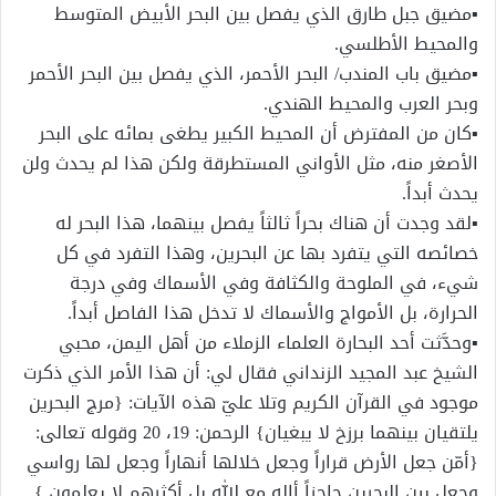
▪مضيق جبل طارق الذي يفصل بين البحر الأبيض المتوسط
والمحيط الأطلسي.
▪مضيق باب المندب/ البحر الأحمر، الذي يفصل بين البحر الأحمر
وبحر العرب والمحيط الهندي.
▪كان من المفترض أن المحيط الكبير يطغى بمائه على البحر
الأصغر منه، مثل الأواني المستطرقة ولكن هذا لم يحدث ولن
يحدث أبداً.
▪لقد وجدت أن هناك بحراً ثالثاً يفصل بينهما، هذا البحر له
خصائصه التي يتفرد بها عن البحرين، وهذا التفرد في كل
شيء، في الملوحة والكثافة وفي الأسماك وفي درجة
الحرارة، بل الأمواج والأسماك لا تدخل هذا الفاصل أبداً.
▪وحدَّثت أحد البحارة العلماء الزملاء من أهل اليمن، محبي
الشيخ عبد المجيد الزنداني فقال لي: أن هذا الأمر الذي ذكرت
موجود في القرآن الكريم وتلا عليّ هذه الآيات: {مرج البحرين
يلتقيان بينهما برزخ لا يبغيان} الرحمن: 19، 20 وقوله تعالى:
{أمّن جعل الأرض قراراً وجعل خلالها أنهاراً وجعل لها رواسي
وجعل بين البحرين حاجزاً أإله مع الله بل أكثرهم لا يعلمون }