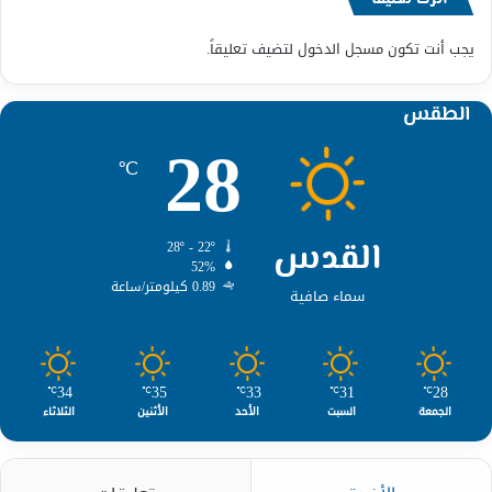
يجب أنت تكون
مسجل الدخول
لتضيف تعليقاً.
الطقس
28
℃
القدس
28º - 22º
52%
0.89 كيلومتر/ساعة
سماء صافية
34
35
33
31
28
℃
℃
℃
℃
℃
الجمعة
السبت
الأحد
الأثنين
الثلاثاء