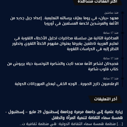
اكثر المقالات مشاهدة
منذ ساعتين
معهد «بيان» في روما يعرّف برسالته التعليمية.. إعداد جيل جديد من
الأئمة والمرشدين لخدمة المسلمين في أوروبا
منذ 17 ساعة
المحاضرة الثانية من سلسلة محاضرات تحليل الأخطاء اللغوية في
تعليم العربية ناطقين بغيرها بعنوان مفهوم الخطأ اللغوي وتطور
النظر إليه في الدراسات اللغوية
منذ 17 ساعة
قصيدتان لشاعر الأمة محمد ثابت والشاعرة التونسية حياة بربوش من
كتاب قلوب شاعرة
منذ 17 ساعة
الإعلاميون خارج الصورة… الوجه الخفي لبعض المهرجانات الدولية
أخر التعليقات
زيارة علمية إلى جامعة مرمرة وجامعة إسطنبول 29 مايو – إسطنبول -
همسة سماء الثقافة لتنمية المرأة والطفل
[…] منظمة همسة سماء الثقافة الدولية: هي منظمة ثقافية ت...