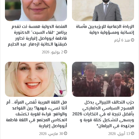
الشرق
الأوسط
الإبادة الجماعية للإيزيديين مأساة
المنصة الدولية همسة نت تقدم
إنسانية ومسؤولية دولية
برنامج “لقاء السبت” الدكتورة
فاطمة ابوواصل إغبارية تحاور
منذ 6 أيام
ضيفتها الكاتبة ازدهار. عيد الحليم
2 يوليو، 2026
حزب التحالف الليبرالي يدخل
هل اللغة العربية تُقصي المرأة… أم
المسرح السياسي الدنماركي
أننا نسيء فهمها؟ بين القواعد
بأفضل نتيجة له في انتخابات 2026
والواقع: قراءة لغوية تكشف
ويسعى لتشكيل كتلة قوية و
انعكاس المجتمع في اللغة فاطمة
مجتهدة في البرلمان*
أبوواصل إغبارية
13 أبريل، 2026
30 مارس، 2026