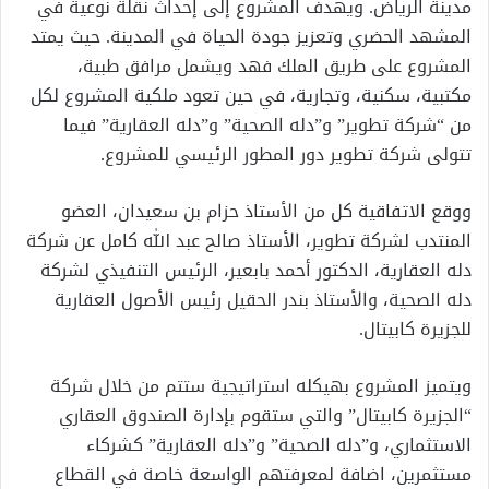
مدينة الرياض. ويهدف المشروع إلى إحداث نقلة نوعية في
المشهد الحضري وتعزيز جودة الحياة في المدينة. حيث يمتد
المشروع على طريق الملك فهد ويشمل مرافق طبية،
مكتبية، سكنية، وتجارية، في حين تعود ملكية المشروع لكل
من “شركة تطوير” و”دله الصحية” و”دله العقارية” فيما
تتولى شركة تطوير دور المطور الرئيسي للمشروع.
ووقع الاتفاقية كل من الأستاذ حزام بن سعيدان، العضو
المنتدب لشركة تطوير، الأستاذ صالح عبد الله كامل عن شركة
دله العقارية، الدكتور أحمد بابعير، الرئيس التنفيذي لشركة
دله الصحية، والأستاذ بندر الحقيل رئيس الأصول العقارية
للجزيرة كابيتال.
ويتميز المشروع بهيكله استراتيجية ستتم من خلال شركة
“الجزيرة كابيتال” والتي ستقوم بإدارة الصندوق العقاري
الاستثماري، و”دله الصحية” و”دله العقارية” كشركاء
مستثمرين، اضافة لمعرفتهم الواسعة خاصة في القطاع