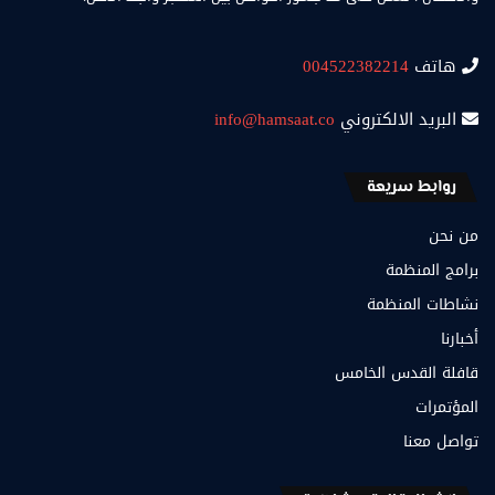
هاتف
004522382214
البريد الالكتروني
info@hamsaat.co
روابط سريعة
من نحن
برامج المنظمة
نشاطات المنظمة
أخبارنا
قافلة القدس الخامس
المؤتمرات
تواصل معنا