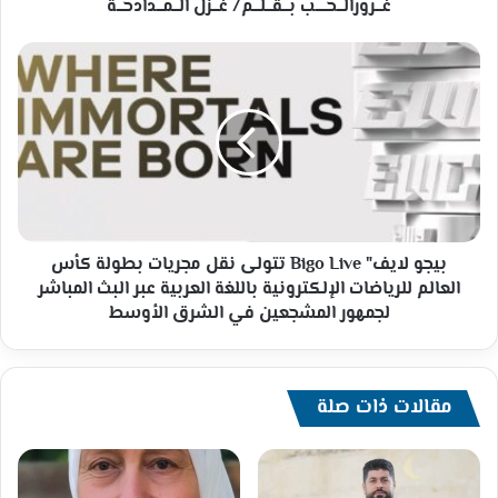
غـــرورالـــحـــــب بـــقـــلـــم/ غـــزل الـــمـــدادحـــة
بيجو
لايف"
Bigo
Live
تتولى
نقل
مجريات
بطولة
كأس
العالم
بيجو لايف" Bigo Live تتولى نقل مجريات بطولة كأس
للرياضات
العالم للرياضات الإلكترونية باللغة العربية عبر البث المباشر
الإلكترونية
لجمهور المشجعين في الشرق الأوسط
باللغة
العربية
عبر
البث
مقالات ذات صلة
المباشر
لجمهور
المشجعين
في