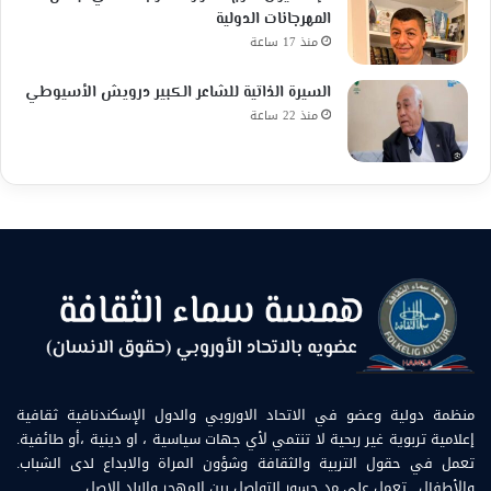
المهرجانات الدولية
منذ 17 ساعة
السيرة الذاتية للشاعر الكبير درويش الأسيوطي
منذ 22 ساعة
منظمة دولية وعضو في الاتحاد الاوروبي والدول الإسكندنافية ثقافية
إعلامية تربوية غير ربحية لا تنتمي لأي جهات سياسية ، او دينية ،أو طائفية.
تعمل في حقول التربية والثقافة وشؤون المراة والابداع لدى الشباب.
والأطفال . تعمل على مد جسور التواصل بين المهجر والبلد الاصل.