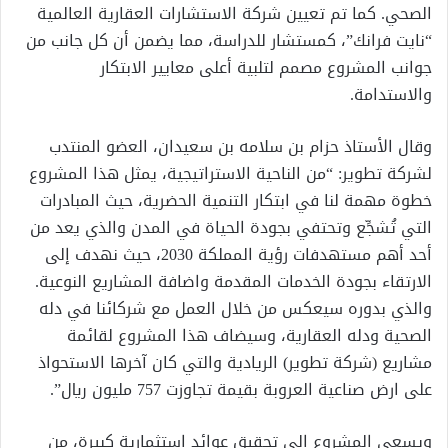
الصحي. كما تم تعيين شركة الاستشارات العقارية العالمية
“نايت فرانك”، كمستشار للدراسة، مما يضمن أن كل جانب من
جوانب المشروع مصمم لتلبية أعلى معايير الابتكار
والاستدامة.
وقال الأستاذ حزام بن سلامه بن سعيدان، العضو المنتدب
لشركة تطوير: “من الناحية الاستراتيجية، يمثل هذا المشروع
خطوة مهمة لنا في ابتكار التنمية الحضرية، حيث المبادرات
التي تُشجِّع وتحتفي بجودة الحياة في المدن والذي يعد من
أحد أهم مستهدفات رؤية المملكة 2030، حيث نهدف إلى
الارتقاء بجودة الخدمات المقدمة واضافة المشاريع النوعية.
والذي بدوره سيعكس من خلال العمل مع شركائنا في دله
الصحية ودله العقارية، وسيضاف هذا المشروع لقائمة
مشاريع (شركة تطوير) الريادية والتي كان آخرها الاستحواذ
على ارض صناعية العروبة بقيمة تجاوزت 757 مليون ريال”.
ويسعى المشروع إلى تحقيق عوائد استثمارية كبيرة، من