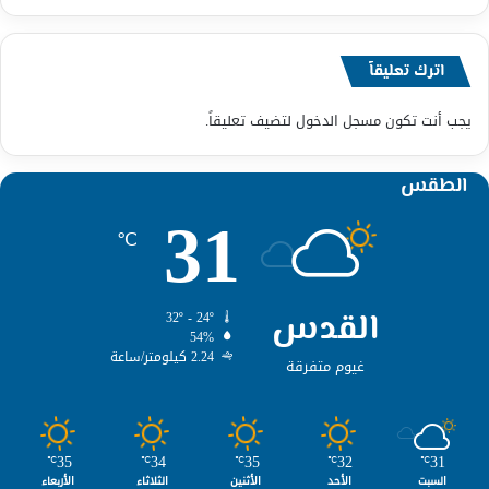
اترك تعليقاً
يجب أنت تكون
مسجل الدخول
لتضيف تعليقاً.
الطقس
31
℃
القدس
32º - 24º
54%
2.24 كيلومتر/ساعة
غيوم متفرقة
35
34
35
32
31
℃
℃
℃
℃
℃
السبت
الأحد
الأثنين
الثلاثاء
الأربعاء