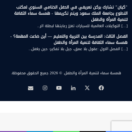
"كيان" تشارك بركن تعريفي في الحفل الختامي السنوي لمكتب
التطوع بجامعة الملك سعود ويتم تكريمها - همسة سماء الثقافة
لتنمية المرأة والطفل
[…] التوكيلات العالمية للسيارات تعزز رعايتها لبطلة الر...
الفصل الثالث: المدرسة بين التربية والتعليم — أين ضاعت المهمة؟ -
همسة سماء الثقافة لتنمية المرأة والطفل
[…] الفصل الاول :عقول بلا عمق، جيل بلا تفكير- حين يغفل...
همسة سماء لتنمية المرأة والطفل.
© 2026 جميع الحقوق محفوظة.
‫X
فيسبوك
لينكدإن
‫YouTube
انستقرام
بريد
همسة