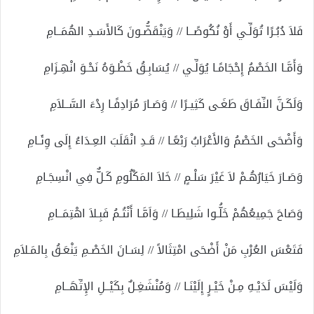
فَلاَ دُبُـرًا تُوَلِّـي أَوْ نُكُوصًــا // وَيَنْقَضُّـونَ كَالأَسَـدِ الهُمَــامِ
وَأَمَّـا الخَصْمُ إِحْجَامًـا يُوَلِّـي // يُسَابِـقُ خَطْـوَهُ نَحْـوَ انْهِـزَامِ
وَلَكَـنَّ النِّفَـاقَ طَغَـى كَثِيـرًا // وَصَـارَ مُرَادِفًـا رِدْءَ السَّــلاَمِ
وَأَضْحَى الخَصْمُ وَالأَعْرَابُ رَبْعًـا // قَـدِ انْقَلَبَ العِـدَاءُ إِلَى وِئَـامِ
وَصَـارَ خَيَارُهُـمْ لاَ غَيْرَ سَلْـمٍ // خَلاَ المَكْلُومِ كَـلٌّ فِي انْسِجَـامِ
وَصَاحَ جَمِيعُهُمْ خَلُّـوا شَلِيطَـا // وَاَمَّـا أَنْتُـمُ فَبِـلاَ اهْتِمَــامِ
فَتَعْسَ العُرْبِ مَنْ أَضْحَى امْتِثَالاً // لِسَـانَ الخَصْـمِ يَنْعَـقُ بِالمَـلاَمِ
وَلَيْسَ لَدَيْـهِ مِـنْ خَيْـرٍ إِلَيْنَـا // وَمُنْشَغِـلٌ بِكَيْــلِ الإِتِّهَــامِ