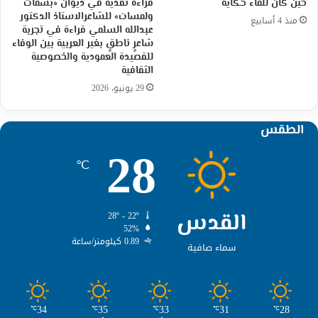
حين كان للماء حكاية
قراءة نقدية في ديوان «بسمات
ولمسات» للشاعرالاستاذ الدكتور
منذ 4 أسابيع
عبدالله السلمي قراءة في تجربة
شاعرٍ ناطقٍ بغير العربية بين الوفاء
للقصيدة العمودية والخصوصية
الثقافية
29 يونيو، 2026
الطقس
28
℃
القدس
28º - 22º
52%
0.89 كيلومتر/ساعة
سماء صافية
34
35
33
31
28
℃
℃
℃
℃
℃