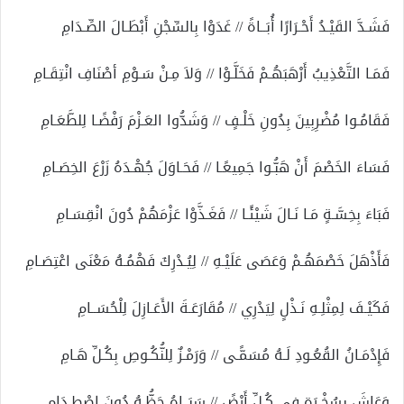
فَشَـدَّ القَيْـدُ أَحْـرَارًا أُبَــاةً // غَدَوْا بِالسِّجْنِ أَبْطَـالَ الصِّـدَامِ
فَمَـا التَّعْذِيبُ أَرْهَبَهُـمْ فَخَلَّـوْا // وَلاَ مِـنْ سَـوْمِ أصْنَافِ انْتِقَـامِ
فَقَامُـوا مُضْرِبِينَ بِدُونِ خَلْـفٍ // وَشَدُّوا العَـزْمَ رَفْضًـا لِلطَّعَـامِ
فَسَاءَ الخَصْمَ أَنْ هَبُّـوا جَمِيعًـا // فَحَـاوَلَ جُهْـدَهُ زَرْعَ الخِصَـامِ
فَبَاءَ بِخِسَّـةٍ مَـا نَـالَ شَيْئًـا // فَغَـذَّوْا عَزْمَهُمْ دُونَ انْقِسَـامِ
فَأَذْهَلَ خَصْمَهُـمْ وَعَصَى عَلَيْـهِ // لِيُـدْرِكَ فَهْمُـهُ مَعْنَى اعْتِصَـامِ
فَكَيْـفَ لِمِثْلِـهِ نَـذْلٍ لِيَدْرِي // مُقَارَعَـةَ الأَعَـازِلَ لِلْحُسَــامِ
فَإِدْمَـانُ القُعُـودِ لَـهُ مُسَمًّـى // وَرَمْـزٌ لِلنُّكُـوصِ بِكُـلِّ هَـامِ
وَعَاشَ بِسُخْـرَةٍ فِي كُـلِّ أَرْضً // سَبَــاهُ حَظُّـهُ دُونَ اصْطِـدَامِ