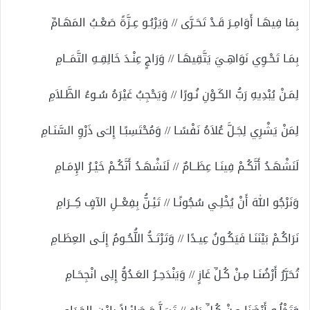
بِمَا فِيهَـا أَوَامِـرَ قَـدْ تَحَـرَّى // وَيَرْبُـو عِـزَّةً صَعْـبُ المَهَـامِّ
بِمَـا تَحْـوِي نَوَاهِـيَ يَتَّقِيهَـا // وَرَاجٍ عِنْـدَ خَالِقِـهِ التَّمَــامِ
لِمَـنْ يُبْدِيهِ رَبُّ الكَـوْنِ نُـورًا // وَيَحْجِبُ غَيْرَهُ سُـوءُ الظَّـلاَمِ
لِمَنْ يَشْرِي لِجَـلَّ عُلاَهُ نَفْسًـا // وَمُحْتَسِبًـا إِلـَى ذَرْوِ السَّنَـامِ
لَنَشْهَـدُ أَنَّكُـمْ فِينَـا عِظَــامٌ // لَنَشْهَـدُ أَنَّكُـمْ خَيْـرُ الإِمَـامِ
وَنَرْجُو اللهَ أَنْ يُخْلِـي سُجُونًـا // تَئِـنُّ بِفِعْــلِ الآفٍ كِــرَامِ
نَرَاكُـمْ بَيْنَنَـا فَيَكُـونُ عِيـدًا // وَتَرْتَـدُّ اللُّحُـومُ إِلَـى العِظَـامِ
تُحَرَّرُ أَرْضُنَـا مِـنْ كُـلِّ غَازٍ // وَيَنْدَحِـرُ العَـدُوُّ إِلِى انْجِحَـامِ