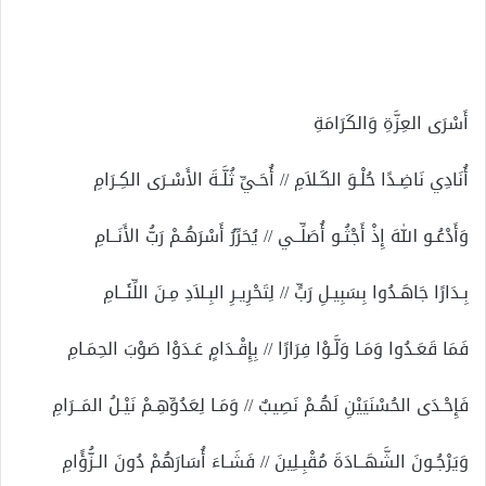
إلكترونيا
أَسْرَى العِزَّةِ وَالكَرَامَةِ
أُنَادِي نَاضِـدًا حُلْـوَ الكَـلاَمِ // أُحَـيِّ ثُلَّـةَ الأَسْـرَى الكِـرَامِ
وَأَدْعُـو اللهَ إِذْ أَجْثُـو أُصَلِّــي // يُحَرِّرُ أَسْرَهُـمْ رَبُّ الأَنَــامِ
بِـدَارًا جَاهَـدُوا بِسَبِيـلِ رَبٍّ // لِتَحْرِيـرِ البِـلاَدِ مِـنَ اللِّئَــامِ
فَمَا قَعَـدُوا وَمَـا وَلَّـوْا فِرَارًا // بِإِقْـدَامٍ عَـدَوْا صَوْبَ الحِمَـامِ
فَإِحْـدَى الحُسْنَيَيْنِ لَهُـمْ نَصِيبٌ // وَمَـا لِعَدُوِّهِـمْ نَيْـلُ المَــرَامِ
وَيَرْجُـونَ الشَّهَــادَةَ مُقْبِـلِينَ // فَشَـاءَ أُسَارَهُمْ دُونَ الـزُّؤًامِ