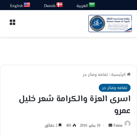
العربية
Danish
English
القائ
الرئيسية
/
ثقافه وفكر حر
ثقافه وفكر حر
اسرى العزة والكرامة شعر خليل
عمرو
أرسل
Fatma
10 يناير، 2016
481
2 دقائق
بريدا