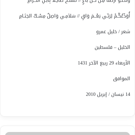
وَتَخْلُـو أَرْضَنَا مِـنْ كُـلِّ بَاغٍ // تَسَلَّـحَ صَائِـلاً بِابْـنِ الحَـرَامِ
أُوَدِّعُكُـمْ لِرَبِّـي نِعْــمَ وَاقٍ // سَلاَمِـي وَاصِلٌ مِسْـكُ الخِتَـامِ
شعر / خليل عمرو
الخليل – فلسطين
الأربعاء 29 ربيع الآخر 1431
الموافق
14 نيسان / إبريل 2010
عبد