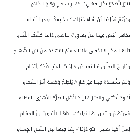
يُبَـرِّرُ لِلْعَـدُوِّ بِكُـلِّ فِعْــلٍ // حَقِيـرٍ سَافِـلٍ وَقِـحَ الكَـلاَمِ
وَيَزْعُمُ مُخْلِصًـا أَنْ شَـاءَ خَيْرًا // يُرِيـدُ بِمَكْــرِهِ ذَرَّ الرُّغَــامِ
تَجَاهَلَ لَيْسَ فِينَـا مِـنْ نِفَـاقٍ // تَنَاسَـى دَأبَنَـا كَشْفُ اللِّثَــامِ
لِثَـامُ المَكْـرِ لاَ يَخْفَـى عَلَيْنَـا // فَلَمْ نَعْهَـدْهُ مِـنْ بَيْنِ الشِّهَـامِ
وَتَارِيـخُ التَّمَلُّـقِ مُسْتَفِيــضٌ // لِحُـبِّ الغَرْبِ يَنْخَـرُ لِلْنُخَـامِ
وَلَـمْ نَشْهَـدْهُ فِينَـا غَيْرَ عَـارٍ // يُلَطِـخُ وَجْهَـهُ أَثَـرُ السُّخَـامِ
أَعُـودُ أَحِبَّتِـي والخَيْـرُ فَـألٌ // لأَهْلِ العِـزَّةِ الأَسْـرَى العِظَـامِ
فَعِزَّتُهُـمْ وَلَيْـسَ لَهَـا نَظِيـرٌ // حَبَاهَـا اللهُ مِـنْ عِـزِّ المَقَـامِ
لِمَـنْ أَحْيَـا سَبِيـلَ اللهِ دَرْبًـا // بِمَـا فِيهَا مِـنَ السُّنَنِ الجِسَـامِ