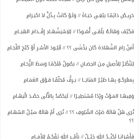
حَرِيـصٌ دَائِمًـا يَبْغِـي حَيَـاةً // وَلَـوْ كَانَتْ بِـذُلٍّ لاَ احْتِـرَامِ
فَكَيْفَ وَهَالَـهُ يَلْقَـى أُسُـودًا // لِلاِسْتِشْهَـادِ إِقْــدَامَ الهَيَــامِ
أَمَنْ رَامَ الشَّهَادَةَ كَانَ يَخْشَى ؟؟ // قُيُـودَ الأَسْـرِ أَوْ كَبْحَ اللِّجَـامِ
لِتَنْظُـرْ لِلأَصِيلِ مِـنَ الحِصَـانِ // يَصُولُ مُلَجَّمًـا وَسَطَ الزُّحَـامِ
بِمَعْرَكَـةٍ بِهَـا طَيْـرُ المَنَايَــا // يَـرِفُّ مُحَلِّقًـا فَـوْقَ الغَمَـامِ
وَفِيهَـا المَـوْتُ وِرْدًا مُسْتَطِيـرًا // لَيَحْصُدُ بِالأُلَى حَصْـدَ الْتِهَـامِ
تُرَى هَلْ هَالَهُ ضَرْبُ السُّيُوفِ ؟؟ // تُرَى أَمْ هَالَهُ سَيْـلُ السِّهَـامِ
؟؟
فَأَسْرَانَـا لَجُنْــدُ اللهِ خَيْــلٌ // بَأَمْــرِ اللهِ تَقْحُـمُ لِلأَمَــامِ