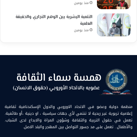
منذ يومين
التنمية البشرية بين الوهم التجاري والحقيقة
العلمية
منذ يومين
منظمة دولية وعضو في الاتحاد الاوروبي والدول الإسكندنافية ثقافية
إعلامية تربوية غير ربحية لا تنتمي لأي جهات سياسية ، او دينية ،أو طائفية.
تعمل في حقول التربية والثقافة وشؤون المراة والابداع لدى الشباب.
والأطفال . تعمل على مد جسور التواصل بين المهجر والبلد الاصل.