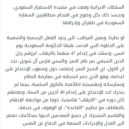
السلطات الايرانية وقعت في مصيدة الاستفزاز السعودي،
وتجسد ذلك بكل وضوح في اقتحام متظاهرين السفارة
السعودية في طهران وإحراقها
لو نظرنا، وبعين المراقب، الى ردود الفعل الرسمية والشعبية
على الخطوة التي اقدمت عليها الحكومة السعودية يوم
امس، وتمثلت في إعدام 47 متهما بالارهاب، ابرزهم رجل
الدين الشيعي نمر باقر النمر، والسني فارس آل شويل، نجد
ان الاول، اي الشيخ النمر، إنتفضت دول وشعوب للإحتجاج على
اعدامه، وهو الذي حصر انشطته في معارضة النظام
وممارساته وتهميشه لطائفته بالطرق السلمية، بينما لم
يتحرك احد للإحتجاج على إعدام 46 آخرين من السنة، وبعضهم
كان دوره في “الارهاب” هامشيا، خوفا من مواجهة الإتهام
بالتعاطف مع تنظيم “القاعدة”، او الوقوف في خندقه،
والقاسم المشترك ان جميع المعدمين ادينوا بمحاكمات تفتقر
الى العدل والإجراءات المتبعة في الدفاع عن النفس.