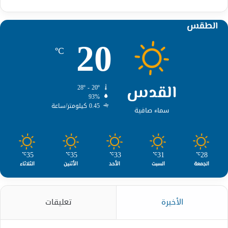
الطقس
20
℃
القدس
28º - 20º
93%
0.45 كيلومتر/ساعة
سماء صافية
35
35
33
31
28
℃
℃
℃
℃
℃
الجمعة
السبت
الأحد
الأثنين
الثلاثاء
الأخيرة
تعليقات