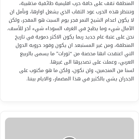
المنطقة تقف على حافة حرب اقليمية طائفية مذهبية،
وتنتظر هذه الحرب عود الثقاب الذي يشعل اوارها، ونأمل ان
لا يكون اعدام الشيخ النمر فجر يوم السبت هو المفجر، ولكن
الآمال شيء وما يطبخ في الغرف السوداء شيء آخر للأسف.
نحن على عتبة عام جديد ربما يكون الاكثر دموية في تاريخ
المنطقة، ومن غير المستبعد ان يكون وقود حروبه الدول
التي اعتقدت انها محصنة من “ثورات” ما يسمى بالربيع
العربي، وعملت على تصديرها الى غيرها.
لسنا من المنجمين، ولن نكون، ولكن ما هو مكتوب على
الجدران يشي بالكثير في هذا المضمار، والايام بيننا.
الحلقة
الأولى
من