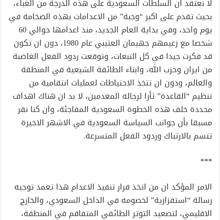
لا نعتقد ان السلطات السعودية على هذه الدرجة من الغباء،
بحيث تقدم على اكبر “وجبة” من الاعدامات بهذه الضخامة في
يوم واحد، وفي بداية العام الجديد، منذ اعدامها حوالي 60
شخصا مع زعيمهم جهيمان العتيبي عام 1980، دون ان تكون
قد فكرت جيدا في كل التبعات، وتوقعت ردود الفعل الغاضبة
من ايران وحزب الله، وابناء الطائفة الشيعية في المنطقة
والعالم، ودون ان تتخذ الاحتياطات لعمليات انتقامية من
تنظيم “القاعدة” ثأرا لرجاله المعدمين، لا بد ان هناك اهداف
محددة خلف هذه الخطوة السعودية المفاجئة، وان كنا نقر
مسبقا بأن جوانب السياسة السعودية في الاشهر الاخيرة
تتسم بالارتباك وردود الفعل المتسرعة.
***
الامر المؤكد ان من اتخذ قرار تنفيذ الاعدام هذا تعمد توجيه
رسالة “استفزازية” لخصومه في الداخل السعودي، والخارج
الاقليمي، لتصعيد التوتر الطائفي المتفاقم في المنطقة،