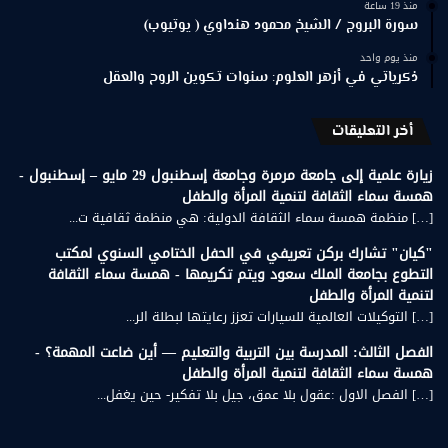
منذ 19 ساعة
سورة البروج / الشيخ محمود هنداوي ( يوتيوب)
منذ يوم واحد
ذكرياتي في أزهر العلوم: سنوات تكوين الروح والعقل
أخر التعليقات
زيارة علمية إلى جامعة مرمرة وجامعة إسطنبول 29 مايو – إسطنبول -
همسة سماء الثقافة لتنمية المرأة والطفل
[…] منظمة همسة سماء الثقافة الدولية: هي منظمة ثقافية ت...
"كيان" تشارك بركن تعريفي في الحفل الختامي السنوي لمكتب
التطوع بجامعة الملك سعود ويتم تكريمها - همسة سماء الثقافة
لتنمية المرأة والطفل
[…] التوكيلات العالمية للسيارات تعزز رعايتها لبطلة الر...
الفصل الثالث: المدرسة بين التربية والتعليم — أين ضاعت المهمة؟ -
همسة سماء الثقافة لتنمية المرأة والطفل
[…] الفصل الاول :عقول بلا عمق، جيل بلا تفكير- حين يغفل...