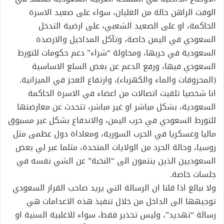
الوقت الراهن حالة من الغليان، سواء على صعيد الاسرة
الحاكمة، او على الصعيد الشعبي، على ارضية التدخل
السعودي في اليمن خاصة، وتآكل المداخيل والارصدة
السعودية في حربها، ومحاولة “شراء” دعم حكومات للتورط
السعودي فيها، ورفع الدعم عن بعض السلع الاساسية
(المحروقات والماء والكهرباء)، وارتفاع العجز في الميزانية.
انا شخصيا تلقيت اتصالات من اعضاء في الاسرة الحاكمة
السعودية، بشكل مباشر او غير مباشر، تتحدث عن معارضتها
للتورط السعودي في حرب اليمن، والاندفاع بشكل غير مسبوق
ماليا وعسكريا في الحرب السورية، ومعاداة دول عظمى مثل
روسيا، وحالة الحرد من الولايات المتحدة، مثلما عبر لي بعض
السعوديين الذين ينتمون الى “النخبة” عن الشي نفسه في
جلسات خاصة.
ولا نبالغ اذا قلنا ان الرسالة التي يريد صاحب القرار السعودي
توجيهها الى الداخل من خلال تنفيذ هذه الاعدامات هي
رسالة “تهديد”، وليس تحذير فقط، سواء للاغلبية السنية او