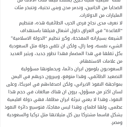
الضحايا من الجانبين، وتدمر مدن وبنى تحتية، وتتبخر مئات
المليارات من الدولارات.
لا نعرف مدى نجاح فرص الحرب الطائفية هذه، فتنظيم
“القاعدة” في العراق حاول اشعال فتيلها باستهداف
الشيعة بسياراته المفخخة، وكرر تنظيم “الدولة الاسلامية”
الشيء نفسه، وما زال، ولكن ان تلقي دولة مثل السعودية
بكل ثقلها في هذا المضمار فهذا تطور جديد، ويثير العديد
من علامات الاستفهام.
السعوديون يلومون ايران دائما، ويحملونها مسؤولية
التصعيد الطائفي، وهذا متوقع، ويبررون حربهم في اليمن
بمواجهة النفوذ الايراني، ولكن اصدقاءهم في امريكا، وعلى
لسان اكثر من مسؤول، يرون ان هناك مبالغات في حجم هذا
النفوذ، وهذا لا يعني تبرئة ايران مطلقا، فهي دولة اقليمية
عظمى، ولها اطماع، وهذا ليس مفاجئا، فتوسيع دائرة النفوذ
يشكل قاسما مشتركا بين كل مثيلاتها مثل تركيا والسعودية
ومصر.