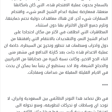
بالسماح بحدوث عملية الاقتحام هذه، التي كان بامكانها
منعها، فمعارضة عملية اعدام الشيخ النمر شيء، واقتحام
السفارات شيء آخر، لان هناك معاهدات دولية تحتم حمايتها،
وتلزم جميع الدول الالتزام بها دون استثناء.
المظاهرات التي انطلقت في اكثر من مكان احتجاجا على
اعدام الشيخ النمر، والتهديدات بالانتقام التي رافقتها من
دول واحزاب ومنظمات قد تتطور وتخرج عن السيطرة، خاصة ان
عملية الاعدام هذه جاءت بعد كارثة التدافع في مشعر منى
اثناء الحج الاخير، وكانت نسبة كبيرة من ضحاياها من الايرانيين
والحجاج الشيعة، ولا احد يستطيع ان يتنبأ بما يمكن ان يحدث
في الايام القليلة المقبلة من صدامات ومفاجآت.
***
في ظل تصاعد هذا التوتر الطائفي بين السعودية وايران، لا
توجد اي وساطات او تحركات لتطويقه، ومنع تحوله الى
“فتنة” شيعية سنية كبرى يسقط فيها مئات الآلاف من