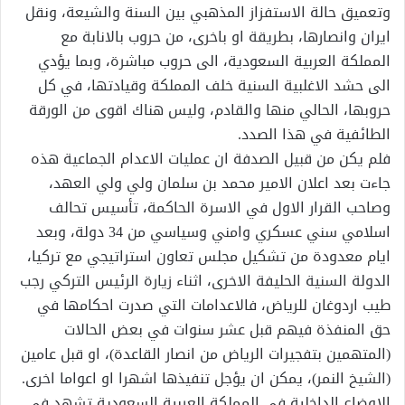
وتعميق حالة الاستفزاز المذهبي بين السنة والشيعة، ونقل
ايران وانصارها، بطريقة او باخرى، من حروب بالانابة مع
المملكة العربية السعودية، الى حروب مباشرة، وبما يؤدي
الى حشد الاغلبية السنية خلف المملكة وقيادتها، في كل
حروبها، الحالي منها والقادم، وليس هناك اقوى من الورقة
الطائفية في هذا الصدد.
فلم يكن من قبيل الصدفة ان عمليات الاعدام الجماعية هذه
جاءت بعد اعلان الامير محمد بن سلمان ولي ولي العهد،
وصاحب القرار الاول في الاسرة الحاكمة، تأسيس تحالف
اسلامي سني عسكري وامني وسياسي من 34 دولة، وبعد
ايام معدودة من تشكيل مجلس تعاون استراتيجي مع تركيا،
الدولة السنية الحليفة الاخرى، اثناء زيارة الرئيس التركي رجب
طيب اردوغان للرياض، فالاعدامات التي صدرت احكامها في
حق المنفذة فيهم قبل عشر سنوات في بعض الحالات
(المتهمين بتفجيرات الرياض من انصار القاعدة)، او قبل عامين
(الشيخ النمر)، يمكن ان يؤجل تنفيذها اشهرا او اعواما اخرى.
الاوضاع الداخلية في المملكة العربية السعودية تشهد في