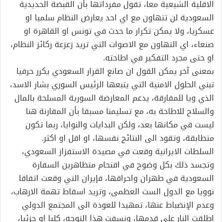
الاقلية الشيعية معا، تقول مفرداتها بأن القبضة الحديدية
السعودية لن تتهاون مع اي احد يعارض النظام سلميا او
عسكريا، ولا يمكن تكرار ما حدث في تونس او القاهرة او
صنعاء، اي التهاون مع الاصوات التي تريد زعزعة ركائز النظام،
او حتى مجرد التفكير في اطاحته.
بمعنى آخر يمكن القول ان صانع القرار السعودي يكرر حرفيا
تبني الحلول الامنية التي يتبعها الرئيس السوري بشار الاسد،
الذي ويا للمفارقة، يدعم المعارضة السورية المسلحة بالمال
والسلاح للاطاحة به، مع تسليمنا مسبقا بأن المقارنة هنا
ليست في مكانها بعد، ولكن البدايات والنوايا، ربما تكون
متطابقة، وتقود الى النتائج نفسها، او اقل او اكثر.
السلطات الايرانية وقعت في مصيدة الاستفزاز السعودي،
وتجسد ذلك بكل وضوح في اقتحام متظاهرين السفارة
السعودية في طهران واحراقها، فإيران التي وقعت اتفاقا
نوويا مع الدول الست العظمى، وتريد اسقاط تهمة الارهاب،
وعدم الإنضباط عنها، تمهيدا للعودة الى المجتمع الدولي
اطلقت النار على قدمها، ونسفت هذا التوجه، كليا او جزئيا،