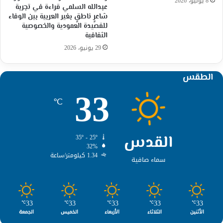
8 يوليو، 2026
عبدالله السلمي قراءة في تجربة
شاعرٍ ناطقٍ بغير العربية بين الوفاء
للقصيدة العمودية والخصوصية
الثقافية
29 يونيو، 2026
الطقس
33
℃
القدس
35º - 25º
32%
1.34 كيلومتر/ساعة
سماء صافية
33
33
33
33
33
℃
℃
℃
℃
℃
الأثنين
الثلاثاء
الأربعاء
الخميس
الجمعة