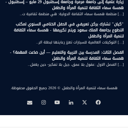
زيارة علمية إلى جامعة مرمرة وجامعة إسطنبول 29 مايو – إسطنبول -
همسة سماء الثقافة لتنمية المرأة والطفل
[…] منظمة همسة سماء الثقافة الدولية: هي منظمة ثقافية ت...
"كيان" تشارك بركن تعريفي في الحفل الختامي السنوي لمكتب
التطوع بجامعة الملك سعود ويتم تكريمها - همسة سماء الثقافة
لتنمية المرأة والطفل
[…] التوكيلات العالمية للسيارات تعزز رعايتها لبطلة الر...
الفصل الثالث: المدرسة بين التربية والتعليم — أين ضاعت المهمة؟ -
همسة سماء الثقافة لتنمية المرأة والطفل
[…] الفصل الاول :عقول بلا عمق، جيل بلا تفكير- حين يغفل...
همسة سماء لتنمية المرأة والطفل.
© 2026 جميع الحقوق محفوظة.
‫X
فيسبوك
لينكدإن
‫YouTube
انستقرام
بريد
همسة