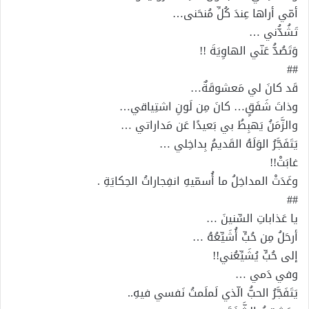
أمّي أراها عِندَ كُلِّ مُنحَنى…
تَشُدُّني …
وَتَصُدُّ عَنّي الهاوِيَةَ !!
##
قَد كانَ لي مَعشوقَةٌ…
وذاتَ شَفَقٍ… كانَ مِن لَونِ اشتِياقي…
والزَّمَنُ يَهبِطُ بي بَعيدًا عَن مَداراتي …
يَتَفَجَّرُ الوَلَهُ القَديمُ بِداخِلي …
غابَتْ!!
وغَدَتْ المداخِلُ ما أُسمّيهِ انفِجاراتُ الحِكايَةِ .
##
يا عَذاباتِ السِّنينَ …
أرحَلُ مِن حُبٍّ أُشَيِّعُهُ …
إلى حُبٍّ يُشَيِّعُني!!
وفي دَمي …
يَتَفَجَّرُ الحبُّ الّذي لَملَمتُ نَفسي فيهِ..