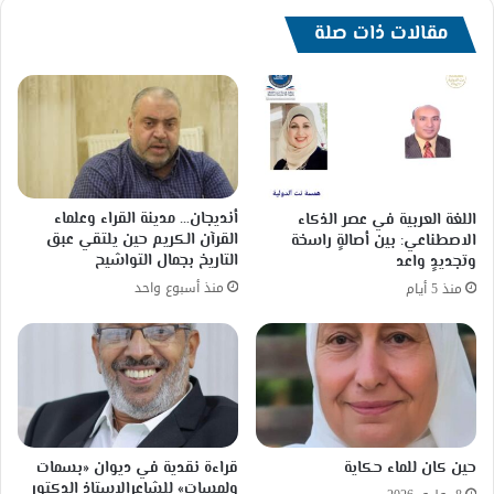
مقالات ذات صلة
أنديجان… مدينة القراء وعلماء
اللغة العربية في عصر الذكاء
القرآن الكريم حين يلتقي عبق
الاصطناعي: بين أصالةٍ راسخة
التاريخ بجمال التواشيح
وتجديدٍ واعد
منذ أسبوع واحد
منذ 5 أيام
حين كان للماء حكاية
قراءة نقدية في ديوان «بسمات
ولمسات» للشاعرالاستاذ الدكتور