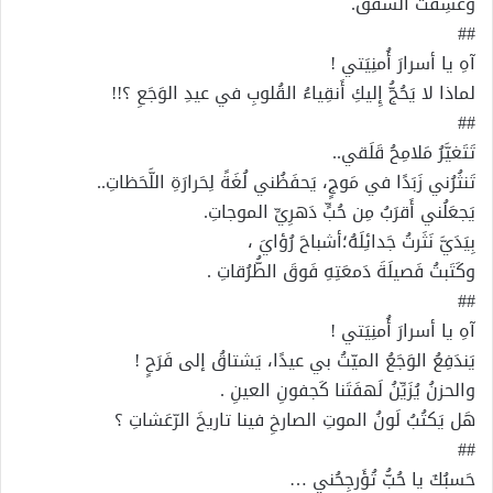
وعَشِقتُ الشَّفَقَ.
##
آهِ يا أسرارَ أُمنِيَتي !
لماذا لا يَحُجُّ إِليكِ أَنقِياءُ القُلوبِ في عيدِ الوَجَعِ ؟!!
##
تَتَغيَّرُ مَلامِحُ قَلَقي..
تَنثُرُني زَبَدًا في مَوجٍ، يَحفَظُني لُغَةً لِحَرارَةِ اللَّحَظاتِ..
يَجعَلُني أَقرَبُ مِن حُبٍّ دَهرِيِّ الموجاتِ.
بِيَدَيَّ نَثَرتُ جَدائِلَهُ؛أشباحَ رُؤايَ ،
وكَتَبتُ فَصيلَةَ دَمعَتِهِ فَوقَ الطُّرُقاتِ .
##
آهِ يا أسرارَ أُمنِيَتي !
يَندَفِعُ الوَجَعُ الميّتُ بي عيدًا، يَشتاقُ إلى فَرَحٍ !
والحزنُ يُزَيِّنُ لَهفَتَنا كَجفونِ العينِ .
هَل يَكتُبُ لَونُ الموتِ الصارخِ فينا تاريخَ الرّعَشاتِ ؟
##
حَسبُكَ يا حُبُّ تُؤَرجِحُني …