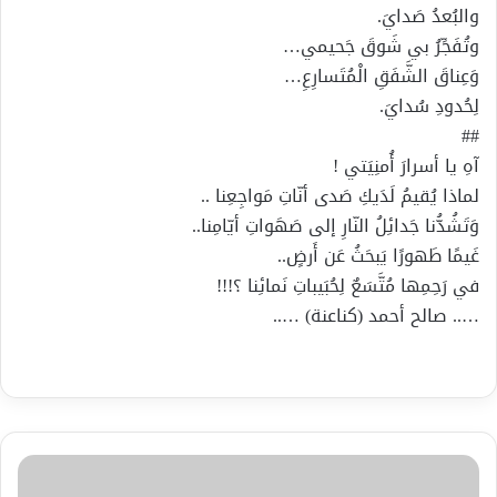
والبُعدُ صَدايَ.
وتُفَجِّرُ بي شَوقَ جَحيمي…
وَعِناقَ الشَّفَقِ الْمُتَسارِعِ…
لِحُدودِ سُدايَ.
##
آهِ يا أسرارَ أُمنِيَتي !
لماذا يُقيمُ لَدَيكِ صَدى أنّاتِ مَواجِعِنا ..
وَتَشُدُّنا جَدائِلُ النّارِ إلى صَهَواتِ أيّامِنا..
غَيمًا طَهورًا يَبحَثُ عَن أَرضٍ..
في رَحِمِها مُتَّسَعٌ لِحُبَيباتِ نَمائِنا ؟!!!
….. صالح أحمد (كناعنة) …..
نشأت
ملحم