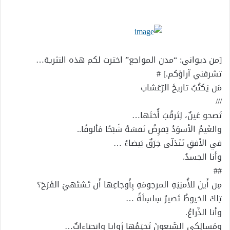
إلكترونيا
[من ديواني: “مدن المواجع” اخترت لكم هذه النثرية…
تشرفني آراؤكم.] #
مَن يَكتُبُ تاريخَ الرّعَشاتِ
///
تَصحو عَينٌ، لِتَرقُبَ أُختَها…
والغَيمُ الأسوَدُ يَفرِضُ نَفسَهُ شَبَحًا مَألوفًا..
في الأفقِ تَتَدَلّى خِرَقٌ بَيضاءُ …
وأنا الجسدُ.
##
مِن أَينَ للأُمنِيَةِ المرجومَةِ بِأَوجاعِها أَن تَشتَهيَ الفَرَحَ؟
تِلكَ الخيوطُ تَصيرُ سِلسِلَةً …
وأنا الذّراعُ.
ومَسالِكي السَّبعونَ تَختِمُها زَوايا وانحناءاتٌ…