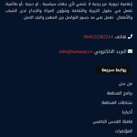
إعلامية تربوية غير ربحية لا تنتمي لأي جهات سياسية ، او دينية ،أو طائفية.
تعمل في حقول التربية والثقافة وشؤون المراة والابداع لدى الشباب.
والأطفال . تعمل على مد جسور التواصل بين المهجر والبلد الاصل.
هاتف
004522382214
البريد الالكتروني
info@hamsaat.co
روابط سريعة
من نحن
برامج المنظمة
نشاطات المنظمة
أخبارنا
قافلة القدس الخامس
المؤتمرات