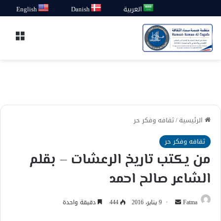
العربية
Danish
English
القائ
الرئيسية
/
ثقافه وفكر حر
ثقافه وفكر حر
من يكتب تاريخ الرعشات – بقلم
الشاعر صالح احمد
أرسل
Fatma
9 يناير، 2016
444
دقيقة واحدة
بريدا