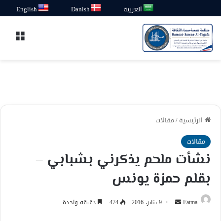
العربية
Danish
English
القائ
الرئيسية
/
مقالات
مقالات
نشأت ملحم يذكرني بشبابي –
بقلم حمزة يونس
أرسل
Fatma
9 يناير، 2016
474
دقيقة واحدة
بريدا