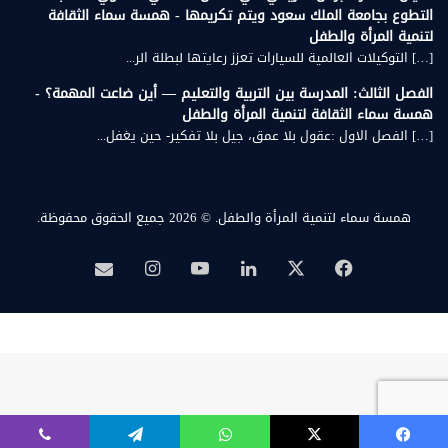
التطوع بجامعة الملك سعود ويتم تكريمها - همسة سماء الثقافة
لتنمية المرأة والطفل
[…] التوكيلات العالمية للسيارات تعزز رعايتها لبطلة الر...
الفصل الثالث: المدرسة بين التربية والتعليم — أين ضاعت المهمة؟ -
همسة سماء الثقافة لتنمية المرأة والطفل
[…] الفصل الاول :عقول بلا عمق، جيل بلا تفكير- حين يغفل...
همسة سماء لتنمية المرأة والطفل.
© 2026 جميع الحقوق محفوظة.
‫X
فيسبوك
لينكدإن
‫YouTube
انستقرام
بريد
همسة