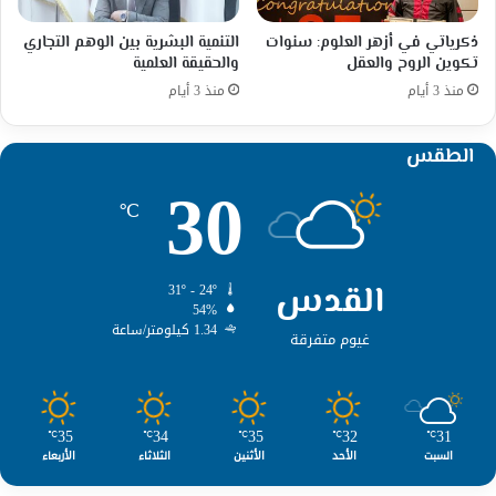
ذكرياتي في أزهر العلوم: سنوات
التنمية البشرية بين الوهم التجاري
تكوين الروح والعقل
والحقيقة العلمية
منذ 3 أيام
منذ 3 أيام
الطقس
30
℃
القدس
31º - 24º
54%
1.34 كيلومتر/ساعة
غيوم متفرقة
35
34
35
32
31
℃
℃
℃
℃
℃
السبت
الأحد
الأثنين
الثلاثاء
الأربعاء