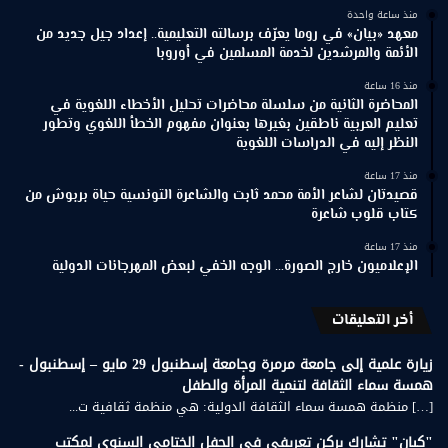
منذ ساعة واحدة
معهد «بيان» في روما يعرّف برسالته التعليمية.. إعداد جيل جديد من
الأئمة والمرشدين لخدمة المسلمين في أوروبا
منذ 16 ساعة
المحاضرة الثانية من سلسلة محاضرات تحليل الأخطاء اللغوية في
تعليم العربية ناطقين بغيرها بعنوان مفهوم الخطأ اللغوي وتطور
النظر إليه في الدراسات اللغوية
منذ 17 ساعة
قصيدتان لشاعر الأمة محمد ثابت والشاعرة التونسية حياة بربوش من
كتاب قلوب شاعرة
منذ 17 ساعة
الإعلاميون خارج الصورة… الوجه الخفي لبعض المهرجانات الدولية
أخر التعليقات
زيارة علمية إلى جامعة مرمرة وجامعة إسطنبول 29 مايو – إسطنبول -
همسة سماء الثقافة لتنمية المرأة والطفل
[…] منظمة همسة سماء الثقافة الدولية: هي منظمة ثقافية ت...
"كيان" تشارك بركن تعريفي في الحفل الختامي السنوي لمكتب