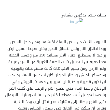
إلكترونيا
نشات ملحم يذكرني بشبابي
الهروب الثالث من سجن الرملة اكتشفنا ونحن داخل السجن
وبدا اطلاق النار ونحن نتسلق الصور وكان محيط السجن ارض
زراعية لا نستطيع اخفاء الاثر مسافة 250 متر وحسب الخطة
معنا دقيقتين للتضليل كانت الضفة الغربية من الشرق عربية
وثم الاردن ومن جميع الاتجاهات كانت مستوطنات يهودية
ومعسكر للجيش ومطار الد وان كان لا بد من المغامرة يجب
أن تكون قصيرة واخترنا ان نسير بين معسكر الجيش وفي
الوديان وسط الماء حتى يضيع الاثر والريحة على كلاب الاثر
واتجهنا نحو تل أبيب وقطعنا كثير من الغابات وبيارات البرتقال
حتى الفجر وصلنا إلى مشارف مدينة تل أبيب ودخلنا غابة
وقررنا ان نمكث في الغابة حتى نمتص الحماس وقلت