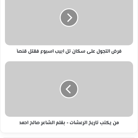
على
سكان
تل
ابيب
اسبوع
فقتل
قنصآ
فرض التجول على سكان تل ابيب اسبوع فقتل قنصآ
من
يكتب
تاريخ
الرعشات
-
بقلم
الشاعر
صالح
احمد
من يكتب تاريخ الرعشات - بقلم الشاعر صالح احمد