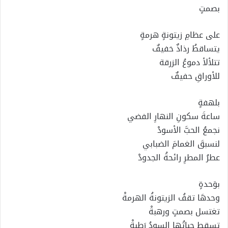
بصمتٍ
على عظامِ زيتونةٍ هرمةٍ
يتساقطُ رذاذٌ خفيفٌ
تتلألأ دموعُ الزرقة
للأوراقِ حفيفٌ
بلهفةٍ
ساعةَ سكونِ النهارِ الفضي
نجمعُ الحبَّ الأسودْ
لنسبقَ الغمامَ الضبابي
عطرُ المطرِ رائحةُ الجدودْ
بوَحدةٍ
وحدهَا تقفُ الزيتونةُ الهرمةْ
تغتسل بصمتٍ ورهبةْ
تسقط حباتُها السودُ رَطِبةْ