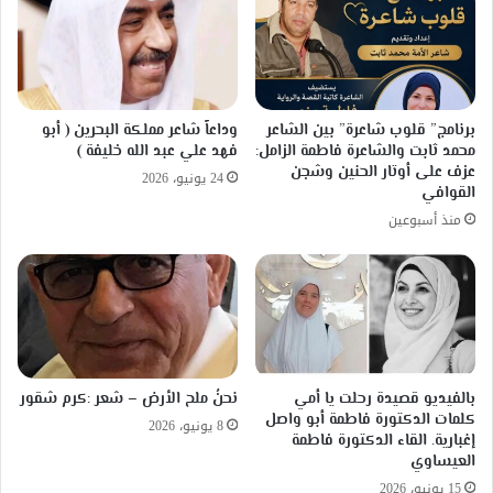
برنامج” قلوب شاعرة” بين الشاعر
وداعاً شاعر مملكة البحرين ( أبو
محمد ثابت والشاعرة فاطمة الزامل:
فهد علي عبد الله خليفة )
عزف على أوتار الحنين وشجن
24 يونيو، 2026
القوافي
منذ أسبوعين
بالفيديو قصيدة رحلت يا أمي
نحنُ ملح الأرض – شعر :كرم شقور
كلمات الدكتورة فاطمة أبو واصل
8 يونيو، 2026
إغبارية. القاء الدكتورة فاطمة
العيساوي
15 يونيو، 2026