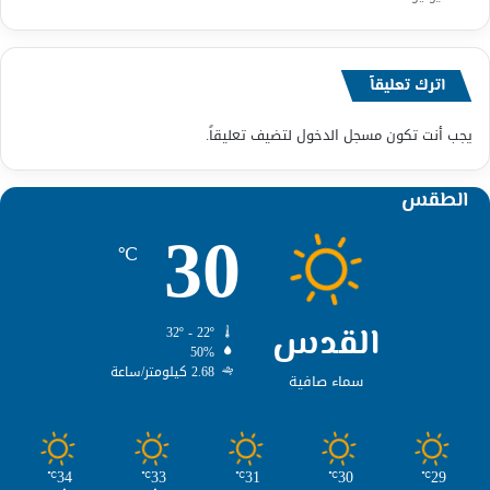
اترك تعليقاً
يجب أنت تكون
مسجل الدخول
لتضيف تعليقاً.
الطقس
30
℃
القدس
32º - 22º
50%
2.68 كيلومتر/ساعة
سماء صافية
34
33
31
30
29
℃
℃
℃
℃
℃