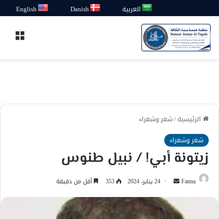
العربية
Danish
English
القائ
الرئيسية
/
شعر وشعراء
شعر وشعراء
زيتونة أبي! / نبيل طنوس
أرسل
Fatma
24 يناير، 2024
353
أقل من دقيقة
بريدا
إلكترونيا