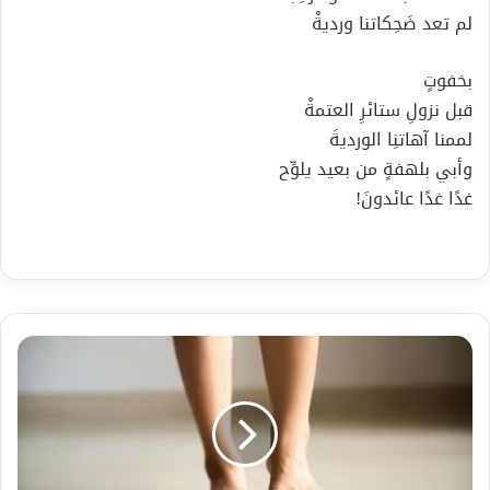
لم تعد ضَحِكاتنا ورديةْ
بخفوتٍ
قبل نزولِ ستائرِ العتمةْ
لممنا آهاتنِا الورديةَ
وأبي بلهفةٍ من بعيد يلوِّح
غدًا غدًا عائدونَ!
الوقت
المثالي
لقياس
الوزن
عند
اتباع
نظام