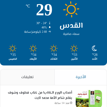
29
℃
القدس
30º - 24º
46%
2.68 كيلومتر/ساعة
سماء صافية
35
34
34
33
28
℃
℃
℃
℃
℃
الأحد
الأثنين
الثلاثاء
الأربعاء
الخميس
الأخيرة
تعليقات
أصحاب الورع الكاذب! من كتاب قطوف وشوف
بقلم شاعر الأمة محمد ثابت
منذ 14 ساعة