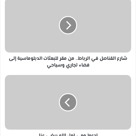
شارع
القناصل
في
الرباط..
من
مقر
للبعثات
الدبلوماسية
إلى
فضاء
شارع القناصل في الرباط.. من مقر للبعثات الدبلوماسية إلى
تجاري
فضاء تجاري وسياحي
وسياحي
ادعوا
معي
لعل
الله
يرضى
عنا
ادعوا معي لعل الله يرضى عنا