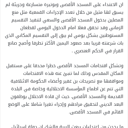
ان الاعتداء على المسجد الأقصى وبوتيرة متسارعة وجريئة لم
يسبق لها مثيل من خلال تعدد الإجراءات القمعية مثل منع
المصلين بدخول المسجد الأقصى والسعي لتنفيذ التقسيم
الزماني وقد تحقق فعلا امام الدخول اليومي لقطعان
المستوطنين بشكل يومي لم يبق إلى التقسيم المكاني الذي
بات شرعنته قريبا بعد صعود اليمين الأكثر تطرفا وأصبح صانع
القرار في الحكم العنصري .
وتشكل اقتحامات المسجد الأقصى خطرا محدقا على مستقبل
المكان المقدس وذلك لما تنبئ عنه هذه الاقتحامات
ومواقفها مع تصريحات بن غفير وأعضاء الحكومة الائتلافية
التي تنم عن اطماع المؤسسة الاحتلالية وخاصة في البلدة
القديمة والمسجد الأقصى. حيث ان قادة الاحتلال يوظفون
البعد الديني لتحقيق مرادهم وإجراء تغيرا شاملا على الوضع
القائم في المسجد الأقصى.
ما يحدث من اعتداءات يبعث الريبة والشك ان دولة إسرائيل