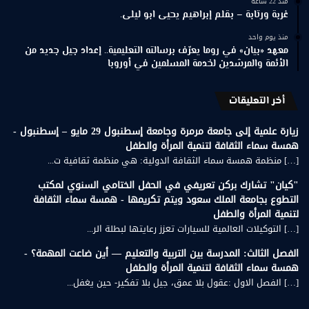
منذ 22 ساعة
غربة ورتابة – بقلم إبراهيم يحيى ابو ليلى.
منذ يوم واحد
معهد «بيان» في روما يعرّف برسالته التعليمية.. إعداد جيل جديد من
الأئمة والمرشدين لخدمة المسلمين في أوروبا
أخر التعليقات
زيارة علمية إلى جامعة مرمرة وجامعة إسطنبول 29 مايو – إسطنبول -
همسة سماء الثقافة لتنمية المرأة والطفل
[…] منظمة همسة سماء الثقافة الدولية: هي منظمة ثقافية ت...
"كيان" تشارك بركن تعريفي في الحفل الختامي السنوي لمكتب
التطوع بجامعة الملك سعود ويتم تكريمها - همسة سماء الثقافة
لتنمية المرأة والطفل
[…] التوكيلات العالمية للسيارات تعزز رعايتها لبطلة الر...
الفصل الثالث: المدرسة بين التربية والتعليم — أين ضاعت المهمة؟ -
همسة سماء الثقافة لتنمية المرأة والطفل
[…] الفصل الاول :عقول بلا عمق، جيل بلا تفكير- حين يغفل...