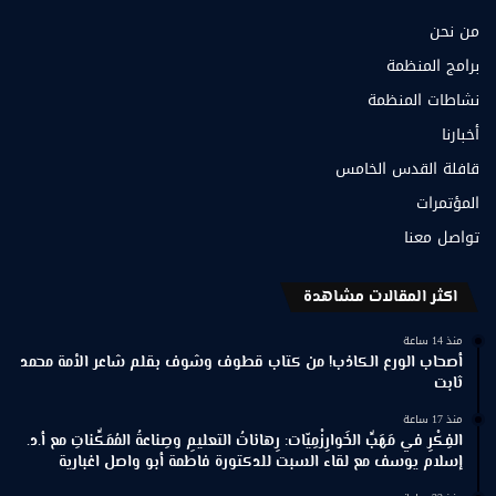
من نحن
برامج المنظمة
نشاطات المنظمة
أخبارنا
قافلة القدس الخامس
المؤتمرات
تواصل معنا
اكثر المقالات مشاهدة
منذ 14 ساعة
أصحاب الورع الكاذب! من كتاب قطوف وشوف بقلم شاعر الأمة محمد
ثابت
منذ 17 ساعة
الفِكْرِ في مَهَبِّ الخَوارِزْمِيّات: رِهاناتُ التعليمِ وصِناعةُ المُمَكِّناتِ مع أ.د.
إسلام يوسف مع لقاء السبت للدكتورة فاطمة أبو واصل اغبارية