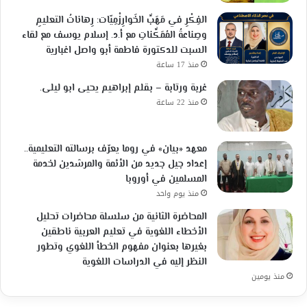
الفِكْرِ في مَهَبِّ الخَوارِزْمِيّات: رِهاناتُ التعليمِ
وصِناعةُ المُمَكِّناتِ مع أ.د. إسلام يوسف مع لقاء
السبت للدكتورة فاطمة أبو واصل اغبارية
منذ 17 ساعة
غربة ورتابة – بقلم إبراهيم يحيى ابو ليلى.
منذ 22 ساعة
معهد «بيان» في روما يعرّف برسالته التعليمية..
إعداد جيل جديد من الأئمة والمرشدين لخدمة
المسلمين في أوروبا
منذ يوم واحد
المحاضرة الثانية من سلسلة محاضرات تحليل
الأخطاء اللغوية في تعليم العربية ناطقين
بغيرها بعنوان مفهوم الخطأ اللغوي وتطور
النظر إليه في الدراسات اللغوية
منذ يومين