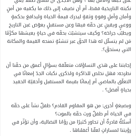
على حبّها والأمل بها ؟ وهل الأجدى أن ننشئ طفلًا يعي
نكبته التاريخية فقط، أم أن نضيف إلى ذلك ما يكفيه من أمنٍ
وأمان وأملٍ وقوةٍ وثقةٍ ليدرك قيمةَ الحياة وليدافعَ بحكمةٍ
ووعيٍ ويقينٍ عن حقّه فيها وعن مستقبلٍ يعوّض غبن التاريخ
ويطبّب جراحَه؟ وكيف سيتشبّث بحقّه في حياةٍ يعيشها مكرَّمًا
مَن لم يتسلّل له هذا الحقّ عبر تنشئةٍ تمنحه القيمة والمكانة
التي يستحقّ؟.
إجابتنا على هذي التساؤلات متعلّقة بسؤالٍ أعمق من حقّنا أن
نطرحه: فهل نخلص للذاكرة ولذكرى نكبات الجدّ إمعانًا في
التعلّق بالماضي أم إيمانًا بقيمة المستقبل وأحقيّة الحفيد
بحياةٍ أفضل؟ .
وبصيغةٍ أخرى: من هو المقاوم القادم؟ طفلٌ نشأ على حقّه
في الحياة أم طفلٌ ورث حقّه بالموت؟
أسئلةٌ قادرةٌ أن تحاور كثيرًا من رؤانا النضالية، وأن تؤثّر في
رؤيتنا لمساراتٍ لعلّنا أغفلناها .