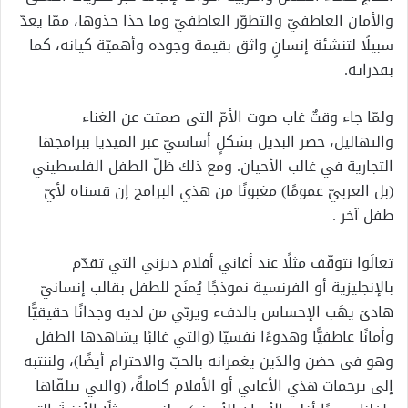
والأمان العاطفيّ والتطوّر العاطفيّ وما حذا حذوها، ممّا يعدّ
سبيلًا لتنشئة إنسانٍ واثق بقيمة وجوده وأهميّة كيانه، كما
بقدراته.
ولمّا جاء وقتٌ غاب صوت الأمّ التي صمتت عن الغناء
والتهاليل، حضر البديل بشكلٍ أساسيّ عبر الميديا ببرامجها
التجارية في غالب الأحيان. ومع ذلك ظلّ الطفل الفلسطيني
(بل العربيّ عمومًا) مغبونًا من هذي البرامج إن قسناه لأيّ
طفل آخر .
تعالَوا نتوقّف مثلًا عند أغاني أفلام ديزني التي تقدّم
بالإنجليزية أو الفرنسية نموذجًا يُمنَح للطفل بقالب إنسانيّ
هادئ يهَب الإحساس بالدفء ويربّي من لديه وجدانًا حقيقيًّا
وأمانًا عاطفيًّا وهدوءًا نفسيّا (والتي غالبًا يشاهدها الطفل
وهو في حضن والدَين يغمرانه بالحبّ والاحترام أيضًا)، ولننتبه
إلى ترجمات هذي الأغاني أو الأفلام كاملةً، (والتي يتلقّاها