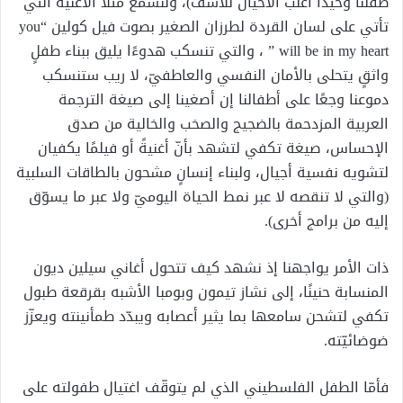
طفلنا وحيدًا أغلب الأحيان للأسف)، ولنسمع مثلًا الأغنيةَ التي
تأتي على لسان القردة لطرزان الصغير بصوت فيل كولين “you
will be in my heart ” ، والتي تنسكب هدوءًا يليق ببناء طفلٍ
واثقٍ يتحلى بالأمان النفسي والعاطفيّ، لا ريب ستنسكب
دموعنا وجعًا على أطفالنا إن أصغينا إلى صيغة الترجمة
العربية المزدحمة بالضجيج والصخب والخالية من صدق
الإحساس، صيغة تكفي لتشهد بأنّ أغنيةً أو فيلمًا يكفيان
لتشويه نفسية أجيال، ولبناء إنسانٍ مشحون بالطاقات السلبية
(والتي لا تنقصه لا عبر نمط الحياة اليوميّ ولا عبر ما يسوّق
إليه من برامج أخرى).
ذات الأمر يواجهنا إذ نشهد كيف تتحول أغاني سيلين ديون
المنسابة حنينًا، إلى نشاز تيمون وبومبا الأشبه بقرقعة طبول
تكفي لتشحن سامعها بما يثير أعصابه ويبدّد طمأنينته ويعزّز
ضوضائيّته.
فأمّا الطفل الفلسطيني الذي لم يتوقّف اغتيال طفولته على