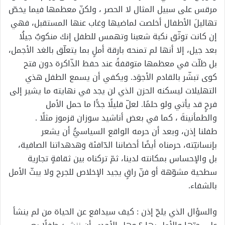
مرقس على سبيل المثال لا الحصر ، ولكنّ معظمها فيما يخصّ
تهاليلَ الأطفال أخلصت لماضيها وغاب عنها المستقبل، فهي
إن كانت توثّق نكبة شعبنا وتهمس للطفل إنك منكوبٌ جيلُا
بعد جيل، إلا أنها لم تمنحه بارقة أملٍ بما يتعلّق بالغد الأجمل،
بل ظلّت في معظمها متوقفةً عند حفظ الذّاكرة دون فتح
كوى تبشّر بالقادم الأجوَد. ويكفي أن يسمع الطفل هذي
التهليلات ليسكنه الحزن الذي لن يجد في نهايته ما يشير إلى
فرحٍ قد يأتي ولو حلمًا. لعلّ قليلًا جدًّا ما حمل الأمل
والطمأنينةَ ، كما في بعض أناشيد سوزان قزموز مثلًا .
طفلنا إذن، وبعد أن حرمه الواقع السياسيُّ أن يشعر
بإنسانيّته، حرمناه أيضًا أحضاننا الدّافئة وهدهداتنا الصافية،
بل والإحساس بمكانته لدينا، ثمّ تركناه بين ثقافةٍ تجارية
سطحية مشوّهة أو فنّ راقٍ يجيد الإخلاص للجرح ولا يبثّ الأمل
بالشفاء.
والسؤال الذي يلحّ إذن : كيف سيدافع عن الحياة من لم ينشأ