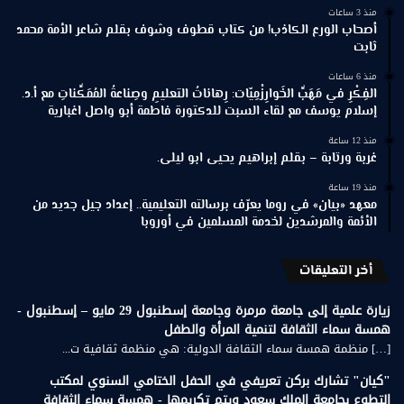
منذ 3 ساعات
أصحاب الورع الكاذب! من كتاب قطوف وشوف بقلم شاعر الأمة محمد
ثابت
منذ 6 ساعات
الفِكْرِ في مَهَبِّ الخَوارِزْمِيّات: رِهاناتُ التعليمِ وصِناعةُ المُمَكِّناتِ مع أ.د.
إسلام يوسف مع لقاء السبت للدكتورة فاطمة أبو واصل اغبارية
منذ 12 ساعة
غربة ورتابة – بقلم إبراهيم يحيى ابو ليلى.
منذ 19 ساعة
معهد «بيان» في روما يعرّف برسالته التعليمية.. إعداد جيل جديد من
الأئمة والمرشدين لخدمة المسلمين في أوروبا
أخر التعليقات
زيارة علمية إلى جامعة مرمرة وجامعة إسطنبول 29 مايو – إسطنبول -
همسة سماء الثقافة لتنمية المرأة والطفل
[…] منظمة همسة سماء الثقافة الدولية: هي منظمة ثقافية ت...
"كيان" تشارك بركن تعريفي في الحفل الختامي السنوي لمكتب
التطوع بجامعة الملك سعود ويتم تكريمها - همسة سماء الثقافة