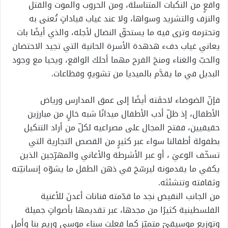
واقعٍ من النكبات المتناسلة، ومن الحروب والموت والقتل
والنزف والتشريد وسواها، ولا عند غياب قياداتٍ تُعنى به
وتحترمه وترى فيه ما يستحقّ النضال لأجله، والذي أيضًا بات
يعاني غياب دفء هدهدة الأسرة الحانية التي تجيد الاحتضان
والحبّ والغناء ومنحَ الفرح مهما أحلك الواقع، ويحيا مع وجود
البديل في ما يقدَّم بالميديا من تشويهٍ وفظاعات.
فإنّ الضوضاء لاحقَته أيضًا إلى عمق المدارس ورياض
الأطفال، إذ ظلّ أدب الأطفال ميدانًا شبه خالٍ من مبارزين
حقيقيين، ففتح المجال على مصراعيه لكلّ من أراد التنكيل
بطفولة أطفالنا سواء عبر كثيرٍ من القصص التجارية التي
تسخّف الوعيَ ، أو عبر الأشرطة والأغاني والمهرّجين الذين
يكفي ما يقدمونه ليرسّخ في ذهن الطفل ما يشوّه إنسانيّته
وثقافته وتنشئتَه.
من الجانب النقيض نجد ما قدّمته فنانات أعدنَ للأغنية
الفلسطينية كثيرًا من مجدها، عبر تقديمها بأصواتٍ جميلة
وتوزيع موسيقيّ متميّز كما فعلت سناء موسى وريم بنا وأمل