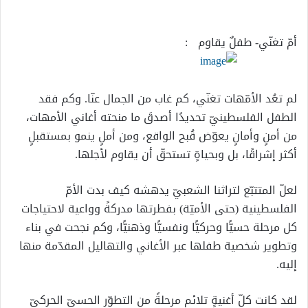
إلكترونيا
أمّ تغنّي- طفلٌ يقاوم :
لم تعُد الأمّهات تغنّي، كم غاب من الجمال عنّا. وكم فقد
الطفل الفلسطينيّ تحديدًا أصدقَ ما منحته أغاني الأمهات،
من أمنٍ وأمانٍ يعوّض قُبح الواقع، ومن أملٍ ينمو بمستقبلٍ
أكثر إشراقًا، بل وبحياةٍ تستحقّ أن يقاوم لأجلها.
لعلّ المتتبّع لتراثنا الشعبيّ يدهشه كيف بدت الأمّ
الفلسطينية (حتى الأميّة) بفطرتها مدركةً وواعية لاحتياجات
كل مرحلة حسيًّا وحركيًّا ونفسيًّا وذهنيًّا، وكم نجحت في بناء
وتطوير شخصية طفلها عبر الأغاني والتهاليل المقدّمة منها
إليه.
لقد كانت كلّ أغنيةٍ تلائم مرحلةً من التطوّر الحسيّ الحركيّ