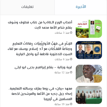
الأخيرة
تعليقات
أصحاب الورع الكاذب! من كتاب قطوف وشوف
بقلم شاعر الأمة محمد ثابت
منذ 3 ساعات
الفِكْرِ في مَهَبِّ الخَوارِزْمِيّات: رِهاناتُ التعليمِ
وصِناعةُ المُمَكِّناتِ مع أ.د. إسلام يوسف مع لقاء
السبت للدكتورة فاطمة أبو واصل اغبارية
منذ 6 ساعات
غربة ورتابة – بقلم إبراهيم يحيى ابو ليلى.
منذ 12 ساعة
معهد «بيان» في روما يعرّف برسالته التعليمية..
إعداد جيل جديد من الأئمة والمرشدين لخدمة
المسلمين في أوروبا
منذ 19 ساعة