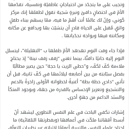
وتجيب على ما يتجدّد من احتياجاتٍ عاطفيّة ونفسية، تقدّمها
الأمّ في احتضانٍ دافئ ونبرةٍ شجية تقول لطفلها إنك مركز
كَوني، وإنّ لك عالمًا أنت أهمّ ما فيه، ممّا يسهم ببناء طفلٍ
واثقٍ مُقبل على الحياة قادرٍ أن يتشبّث بها ويدافع عن مكانه
ومكانته فيها ويواجه تحدّياتها .
فإذا جاء وقت النوم تهدهد الأمّ طفلها ب “التهليلة”، ليتسلل
النوم إليه حانيًا دافئًا، بينما تغني “زقف زقف نينة” إذ يحتاج
ملاءمة كفّ لكفّ، و”حطي الزيت يا حجة” حين يصير مطالَبًا
بفصل سبّابته من بين أصابعه ليلائمها في كفّ ثانية، قبل أن
تأتي “دادي حطة بطة” أغنيةً لخطواته الأولى زاخرةً بالدعم
والتشجيع وتعزيز الإحساس بالقدرة من جهة، وبوجود المتكأ
والسنَد الداعم من جهةٍ أخرى.
إشارات تكفي الباحث في علم النفس التطوري ليشهد أنّ
أبسط أمّهاتنا ملكَت في أعماقها (وبفطرتها التلقائية) ما
احتاج علماء النفس والتربية أعوامًا لإثباته عبر نظريات التعلّق