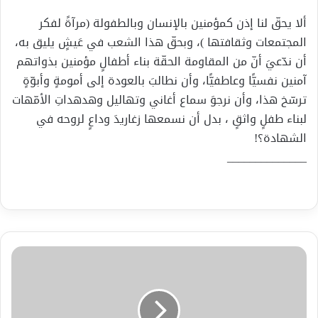
ألا يحقّ لنا إذن كمؤمنين بالإنسان وبالطفولة (مرآةً لفكر
المجتمعات وثقافتها )، وبحقّ هذا الشعب في عَيشٍ يليق به،
أن ندّعيَ أنّ من المقاومة الحقّة بناء أطفالٍ مؤمنين بذواتهم
آمنين نفسيًّا وعاطفيًّا، وأن نطالبَ بالعودة إلى أمومةٍ وأبوّةٍ
ترسّخ هذا، وأن نرجوَ سماع أغاني وتهاليل وهدهداتِ الأمّهات
لبناء طفلٍ واثقٍ ، بدل أن نسمعها زغاريدَ وداعٍ لروحه في
الشهادة؟!
______________