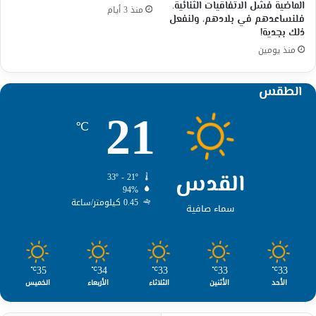
الماضية فشل الاتفاقيات الثنائية.
منذ 3 أيام
فلنساعدهم في بلادهم، ولنفعل
ذلك بجدية!
منذ يومين
الطقس
21
℃
القدس
33º - 21º
94%
0.45 كيلومتر/ساعة
سماء صافية
35
34
33
33
33
℃
℃
℃
℃
℃
الأحد
الأثنين
الثلاثاء
الأربعاء
الخميس