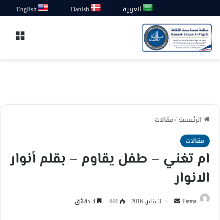
العربية
Danish
English
القائ
الرئيسية
/
مقالات
مقالات
ام تغني – طفل يقاوم – بقلم أنوار
الانوار
أرسل
Fatma
3 يناير، 2016
444
4 دقائق
بريدا