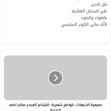
طل الندى
على السنابل الهائمة
بالهواء والضوء
لأنَّك مائي الكوثر السلسبي
حميمية
الانبعاث-
خواطر
شعرية
-للشاعر
المبدع
صالح
احمد
كناعنة
حميمية الانبعاث- خواطر شعرية -للشاعر المبدع صالح احمد
كناعنة