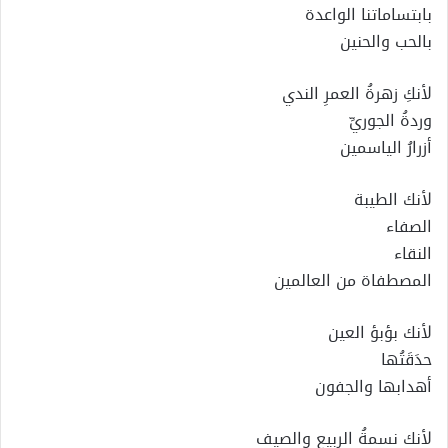
بابتساماتنا الواعدة
بالحب والحنين
لأنكِ زهرةُ العمرِ الندي
وردةُ الجوريِّ
أزرارُ الياسمين
لأنك الطيبة
الصفاء
النقاء
المصطفاة من العالمين
لأنك بؤبؤ العين
حدَقَتُها
أهدابها والجفون
لأنك نسمةُ الربيع والصيف