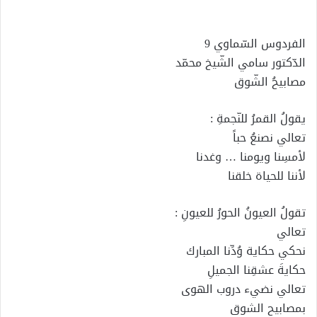
إلكترونيا
الفردوس السّماوي 9
الدّكتور سامي الشّيخ محمّد
مصابيحُ الشّوق
يقولُ القمرُ للنّجمةِ :
تعالي نصنعُ حباً
لأمسِنا ويومنا … وغدنا
لأننا للحياة خلقنا
تقولُ العيونُ الحورُ للعيونِ :
تعالي
نحكي حكاية وُدِّنا المبارك
حكايةَ عشقِنا الجميلِ
تعالي نضيء دروب الهوى
بمصابيح الشوق