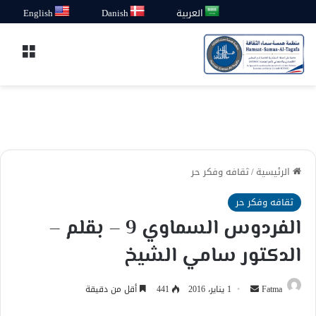
العربية
Danish
English
القائ
الرئيسية
/
ثقافه وفكر حر
ثقافه وفكر حر
الفردوس السماوي 9 – بقلم –
الدكتور سامي الشيخ
أرسل
Fatma
1 يناير، 2016
441
أقل من دقيقة
بريدا