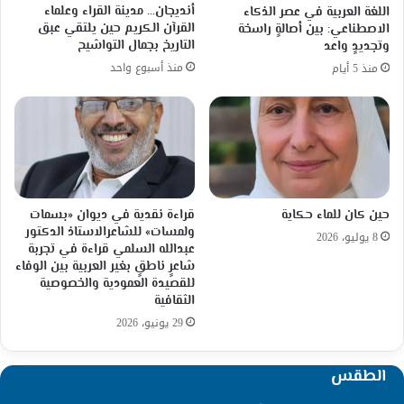
أنديجان… مدينة القراء وعلماء
اللغة العربية في عصر الذكاء
القرآن الكريم حين يلتقي عبق
الاصطناعي: بين أصالةٍ راسخة
التاريخ بجمال التواشيح
وتجديدٍ واعد
منذ أسبوع واحد
منذ 5 أيام
حين كان للماء حكاية
قراءة نقدية في ديوان «بسمات
ولمسات» للشاعرالاستاذ الدكتور
8 يوليو، 2026
عبدالله السلمي قراءة في تجربة
شاعرٍ ناطقٍ بغير العربية بين الوفاء
للقصيدة العمودية والخصوصية
الثقافية
29 يونيو، 2026
الطقس