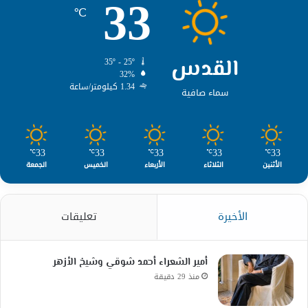
33
℃
القدس
35º - 25º
32%
1.34 كيلومتر/ساعة
سماء صافية
33
33
33
33
33
℃
℃
℃
℃
℃
الأثنين
الثلاثاء
الأربعاء
الخميس
الجمعة
الأخيرة
تعليقات
أمير الشعراء أحمد شوقي وشيخ الأزهر
منذ 29 دقيقة