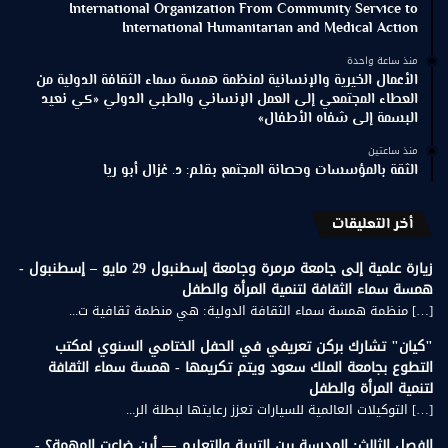
International Organization From Community Service to
International Humanitarian and Medical Action
منذ ساعة واحدة
الأعمال الخيرية والإنسانية لمنظمة همسة سماء الثقافة الدولية من
العطاء المجتمعي إلى العمل الإنساني والطبي الدولي «كي نعيد
البسمة إلى شفاه الأطفال»
منذ ساعتين
الثقة بالمؤسسات وحصانة المجتمع بقلم: د. غزال أبو ريا
أخر التعليقات
زيارة علمية إلى جامعة مرمرة وجامعة إسطنبول 29 مايو – إسطنبول -
همسة سماء الثقافة لتنمية المرأة والطفل
[…] منظمة همسة سماء الثقافة الدولية: هي منظمة ثقافية ت...
"كيان" تشارك بركن تعريفي في الحفل الختامي السنوي لمكتب
التطوع بجامعة الملك سعود ويتم تكريمها - همسة سماء الثقافة
لتنمية المرأة والطفل
[…] التوكيلات العالمية للسيارات تعزز رعايتها لبطلة الر...
الفصل الثالث: المدرسة بين التربية والتعليم — أين ضاعت المهمة؟ -