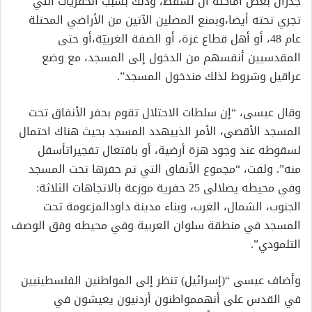
جدران
بعض
أماكنه
أن
تسقط،
وذلك
بسبب
الحفريات
التي
تجري
تحته
أيضا،
وبمنع
المصلين
الآتين
من
الأراضي
المحتلة
عام
48
،
أو
أهل
قطاع
غزة،
أو
الضفة
الغربيّة،
أو
حتى
المقدسيين
أنفسهم
من
الدخول
إلى
المسجد،
مع
وضع
عراقيل
وشروط
لذلك
من
دخول
المسجد”
.
وقال
عيسى،
“إن
سلطات
الاحتلال
تقوم
بحفر
الأنفاق
تحت
المسجد
الأقصى،
الأمر
الذي
يهدد
المسجد
بحيث
هناك
احتمال
لسقوطه
عند
وجود
هزة
أرضية،
أو
بافتعال
تفجيرات
أسفل
منه”
.
ولفت،
“مجموع
الأنفاق
التي
تم
حفرها
تحت
المسجد
وفي
محيطه
يصل
الى
25
حفرية
موزعة
بالاتجاهات
الثلاثة
:
الجنوب،
الشمال،
الغرب،
وبناء
مدينة
داود
المزعومة
تحت
المسجد
في
منطقة
سلوان
العربية
وفي
محيطه
وفق
الوصف
التلمودي”
.
وأضاف عيسى “
(
إسرائيل
)
تنظر
إلى
المواطنين
الفلسطينيين
في
القدس
على
أنهم
مواطنون
أردنيون
يعيشون
في