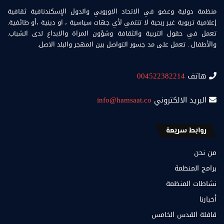
منظمة دولية وعضو في الاتحاد الاوروبي والدول الإسكندنافية ثقافية
إعلامية تربوية غير ربحية لا تنتمي لأي جهات سياسية ، او دينية ،أو طائفية.
تعمل في حقول التربية والثقافة وشؤون المراة والابداع لدى الشباب.
والأطفال . تعمل على مد جسور التواصل بين المهجر والبلد الاصل.
هاتف
004522382214
البريد الالكتروني
info@hamsaat.co
روابط سريعة
من نحن
برامج المنظمة
نشاطات المنظمة
أخبارنا
قافلة القدس الخامس