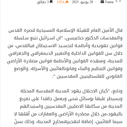
أرسل
Fatma
28 يونيو، 2021
1٬854
3 دقائق
بريدا
إلكترونيا
قال
الأمين
العام
للهيئة
الإسلامية
المسيحية
لنصرة
القدس
والمقدسات
الدكتور
حنا
عيسى،
“ان اسـرائيل تتبع
سـلسلة
قوانين
تهويدية
وأنظمـة
لتجسـيد
الاسـتيطان
في
القدس،
من
خلال سن
القوانين
الداخلية والتغيير
الديمغرافي
والجغرافي
للمدينة،
ومن
هذه
القوانين
والأنظمة
قوانين
مصادرة
الأراضي
وقوانين
التنظيم
والبناء
وقانون
الغائبين
والأسرلة
،
والوضع
القانوني
للفلسطينيين
المقدسيين
“
.
وتابع، “كيان
الاحتلال
يهود
المدينة
المقدسة
المحتلة
ويسيطر
عليها
بوسائل
شتى ويعمل
جاهدا
على
تفريغ
المدينة
من
سكانها
الاصليين
المقدسيين
واستبدالهم
باليهود،
من خلال مصادرة
الأراضي
والعقارات
من
أهلها
لا
سيما
الغائبين،
إضافة
لتهجيرهم
خارج
المدينة،
وذلك
بسنّ