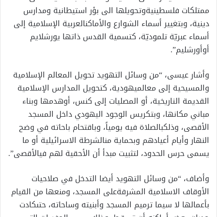
ممتلكات
فلسطينية
وتحويلها
الى
بؤر
استيطانية
ومدارس
دينية،
وبتغيير
أسماء
الشوارع
والأماكن
العربية
الإسلامية
إلى
أسماء
عبريّة
تلموديّة
،
كتسمية
القدس
ذاتها
يورشلايم
أو
أورشليم”
.
وأشار
عيسى،
“من
وسائل
التهويد
تحويل
المعالم
الإسلامية
والمسيحية
إلى
معالم
يهودية
،
كتحويل
المدارس
الإسلامية
القديمة
التاريخية،
أو
المصليات
إلى
كنس،
أو
هدمها
وبناء
مباني
مكانها،
وبتكريس
الوجود
اليهودي
داخل
المسجد
الأقصى،
وذلك
بالصلاة
فيه
يومياً،
وباقتحام
باحاته
في
وضح
النهار
وأيام
أعيادهم
وبحماية
من
الشرطة
الاسرائيلية
أو
ما
يسمى
حرس
الحدود،
لتثبيت
مبدأ
أن
الأحقية
لهم
في
الأقصى”
.
وأضاف،
“من
وسائل
التهويد
أيضا
التدخل
في
صلاحيات
الأوقاف
الاسلامية
المشرفة
على
المسجد،
ومنعها
من
القيام
بأعمالها
لا
سيما
ترميم
المسجد
وأبنيته
وساحاته،
حتى
كادت