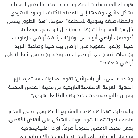
هو
بناء
المستوطنات
الصهيونية
حول
مدينة
القدس
المحتلة
بشكل
دائري،
وضمها
إلى
المدينة
لتكثيف
الوجود
اليهودي
ولإعطاء
صبغة
يهودية
للمنطقة”
.
منوها،
“هذا
الطوق
يشمل
كل
من
المستوطنات
(
هار
حوما
)
جبل
أبو
غنيم،
و
(
معاليه
أدوميم)
/
أراضي
أبو
ديس،
و
(
بزغات
زئيف
)
أراضي
حزما
وبيت
حنينا،
و
(
نفي
يعقوب
)
على
أراضي
بيت
حنينا
وضاحية
البريد،
و
(
جبعات
زئيف
)
على
أراضي
الجيب
وبدّو،
و
(
ريخيس
شفاط
)
على
أراضي
شعفاط”
.
وشدد عيسى،
“أن
(
اسرائيل
)
تقوم
بمحاولات
مستمرة
لنزع
الهوية
العربية
الإسلامية
التاريخية
من
مدينة
القدس
المحتلة
وفرض
طابع
مستحدث
جديد
وهو
الطابع
اليهودي”
.
واستطرد،
“هذا
هو
هدف
المشروع
الصهيوني،
بجعل
القدس
عاصمة
لدولتهم
اليهودية
وبناء
الهيكل
على
أنقاض
الأقصى،
بجعل
محيط
الأقصى
يهودياً
صرفاً،
أو
ذا
أغلبية
يهودية
ساحقة
للسيطرة
على
المدينة
والمسجد
بالاستيلاء
على