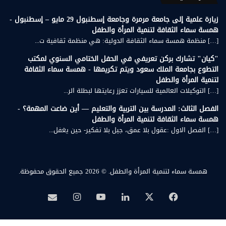
زيارة علمية إلى جامعة مرمرة وجامعة إسطنبول 29 مايو – إسطنبول -
همسة سماء الثقافة لتنمية المرأة والطفل
[…] منظمة همسة سماء الثقافة الدولية: هي منظمة ثقافية ت...
"كيان" تشارك بركن تعريفي في الحفل الختامي السنوي لمكتب
التطوع بجامعة الملك سعود ويتم تكريمها - همسة سماء الثقافة
لتنمية المرأة والطفل
[…] التوكيلات العالمية للسيارات تعزز رعايتها لبطلة الر...
الفصل الثالث: المدرسة بين التربية والتعليم — أين ضاعت المهمة؟ -
همسة سماء الثقافة لتنمية المرأة والطفل
[…] الفصل الاول :عقول بلا عمق، جيل بلا تفكير- حين يغفل...
همسة سماء لتنمية المرأة والطفل.
© 2026 جميع الحقوق محفوظة.
‫X
فيسبوك
لينكدإن
‫YouTube
انستقرام
بريد
همسة