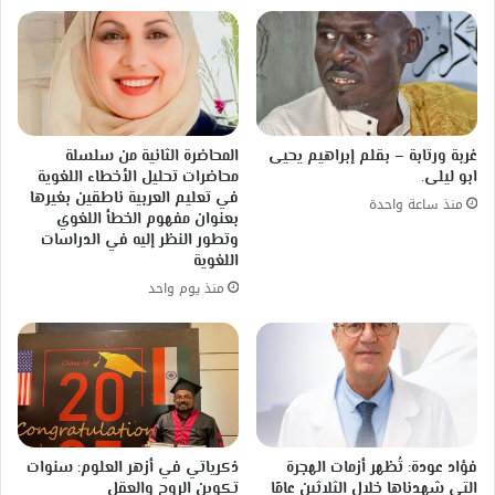
غربة ورتابة – بقلم إبراهيم يحيى
المحاضرة الثانية من سلسلة
ابو ليلى.
محاضرات تحليل الأخطاء اللغوية
في تعليم العربية ناطقين بغيرها
منذ ساعة واحدة
بعنوان مفهوم الخطأ اللغوي
وتطور النظر إليه في الدراسات
اللغوية
منذ يوم واحد
فؤاد عودة: تُظهر أزمات الهجرة
ذكرياتي في أزهر العلوم: سنوات
التي شهدناها خلال الثلاثين عامًا
تكوين الروح والعقل