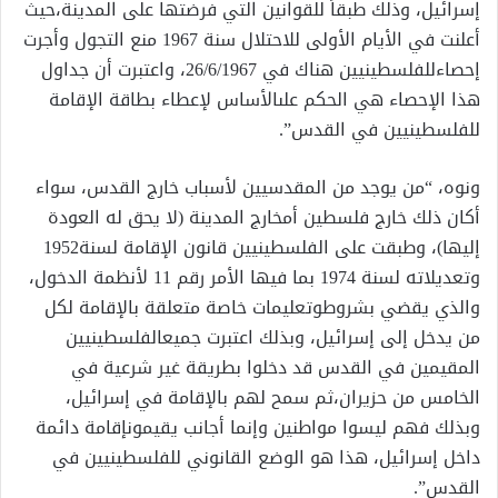
إسرائيل،
وذلك
طبقاً
للقوانين
التي
فرضتها
على
المدينة،
حيث
أعلنت
في
الأيام
الأولى
للاحتلال
سنة
1967
منع
التجول
وأجرت
إحصاء
للفلسطينيين
هناك
في
26/6/1967
،
واعتبرت
أن
جداول
هذا
الإحصاء
هي
الحكم
على
الأساس
لإعطاء
بطاقة
الإقامة
للفلسطينيين
في
القدس”
.
ونوه،
“من
يوجد
من
المقدسيين
لأسباب
خارج
القدس،
سواء
أكان
ذلك
خارج
فلسطين
أم
خارج
المدينة
(
لا
يحق
له
العودة
إليها
)
،
وطبقت
على
الفلسطينيين
قانون
الإقامة
لسنة
1952
وتعديلاته
لسنة
1974
بما
فيها
الأمر
رقم
11
لأنظمة
الدخول،
والذي
يقضي
بشروط
وتعليمات
خاصة
متعلقة
بالإقامة
لكل
من
يدخل
إلى
إسرائيل،
وبذلك
اعتبرت
جميع
الفلسطينيين
المقيمين
في
القدس
قد
دخلوا
بطريقة
غير
شرعية
في
الخامس
من
حزيران،
ثم
سمح
لهم
بالإقامة
في
إسرائيل،
وبذلك
فهم
ليسوا
مواطنين
وإنما
أجانب
يقيمون
إقامة
دائمة
داخل
إسرائيل،
هذا
هو
الوضع
القانوني
للفلسطينيين
في
القدس”
.