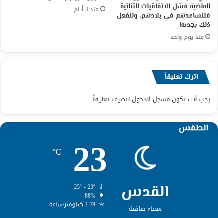
الماضية فشل الاتفاقيات الثنائية.
منذ 3 أيام
فلنساعدهم في بلادهم، ولنفعل
ذلك بجدية!
منذ يوم واحد
اترك تعليقاً
يجب أنت تكون
مسجل الدخول
لتضيف تعليقاً.
الطقس
23
℃
القدس
25º - 23º
88%
1.79 كيلومتر/ساعة
سماء صافية