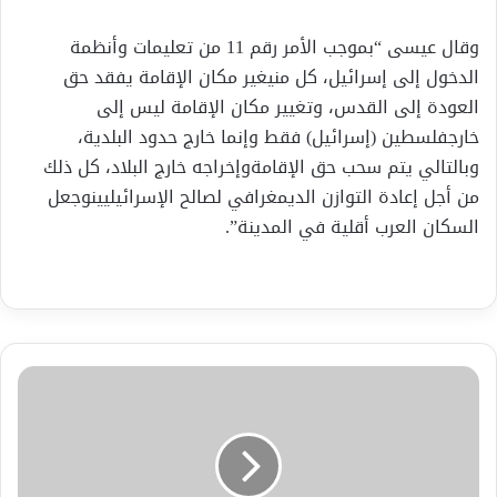
وقال
عيسى “
بموجب
الأمر
رقم
11
من
تعليمات
وأنظمة
الدخول
إلى
إسرائيل،
كل
من
يغير
مكان
الإقامة
يفقد
حق
العودة
إلى
القدس،
وتغيير
مكان
الإقامة
ليس
إلى
خارج
فلسطين
(
إسرائيل
)
فقط
وإنما
خارج
حدود
البلدية،
وبالتالي
يتم
سحب
حق
الإقامة
وإخراجه
خارج
البلاد،
كل
ذلك
من
أجل
إعادة
التوازن
الديمغرافي
لصالح
الإسرائيليين
وجعل
السكان
العرب
أقلية
في
المدينة”
.
الهند..
اكتشاف
تفشي
أحد
أخطر
الفيروسات