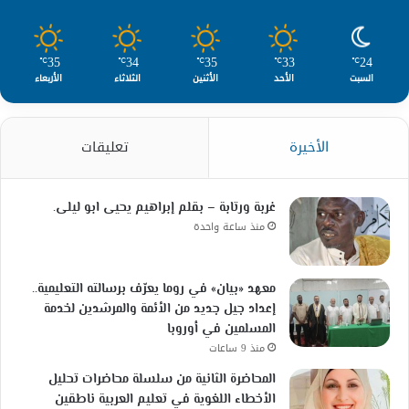
35
34
35
33
24
℃
℃
℃
℃
℃
السبت
الأحد
الأثنين
الثلاثاء
الأربعاء
الأخيرة
تعليقات
غربة ورتابة – بقلم إبراهيم يحيى ابو ليلى.
منذ ساعة واحدة
معهد «بيان» في روما يعرّف برسالته التعليمية..
إعداد جيل جديد من الأئمة والمرشدين لخدمة
المسلمين في أوروبا
منذ 9 ساعات
المحاضرة الثانية من سلسلة محاضرات تحليل
الأخطاء اللغوية في تعليم العربية ناطقين