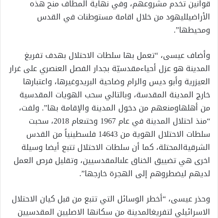
قوانين
تخدم
مشروعهم،
وفي
نهاية
المطاف
منح
هذه
الأراضي
لليهود
من
خلال
اقامة
مستوطنات
في
القدس
ومحيطها”
.
وأضاف عيسى،
“تعمل
بها
سلطات
الاحتلال
بهدف
تفريغ
المدينة
هو
عزل
أحياء
مقدسيّة
بجدار
الفصل
العنصري
على
غرار
العيزرية
وأبو
ديس
والرام
وضاحية
البريد
وغيرها،
واعتبارها
خارج
المدينة
المقدسة،
وبالتالي
سحب
الهويات
المقدسية
من
أهلها
ومنعهم
من
دخول
المدينة
والإقامة
بها”
.
ولفت،
“منذ
احتلال
المدينة
في
عام
1967
وحتى
عام
2018
،
سحبت
سلطات
الاحتلال
الهوية
من
14643
فلسطينياً
من
القدس
الشرقية
المحتلة
،
كما
أن
سلطات
الاحتلال
تتبع
أيضا
وسيلة
اخرى
هي
تضييق
الخناق
على
المقدسيين،
وتقليل
فرص
العمل
لديهم
ليضطروهم
إلى
الهجرة
خارجها”
.
وحذر
عيسى،
“أخطر
الوسائل
التي
تتبع
من
قبل
كيان
الاحتلال
الاسرائيلي
لتفريغ
المدينة
من
سكانها
الاصليين
المقدسيين