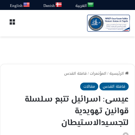
العربية
Danish
English
القائ
الرئيسية
/
المؤتمرات
/
قافلة القدس
قافلة القدس
مقالات
عيسى: اسـرائيل تتبع سـلسلة
قوانين تهويدية
لتجسـيدالاسـتيطان