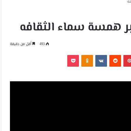
فه
ر همسة سماء الثقافه
493
أقل من دقيقة
بينتيريست
Odnoklassniki
‫Pocket