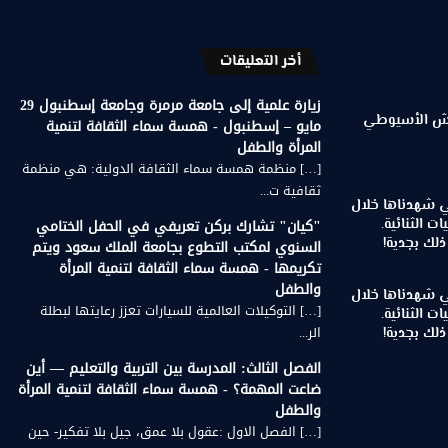
أخر التعليقات
زيارة علمية إلى جامعة مرمرة وجامعة إسطنبول 29
رويش الأسيوطي
مايو – إسطنبول - همسة سماء الثقافة لتنمية
المرأة والطفل
[…] منظمة همسة سماء الثقافة الدولية: هي منظمة
ثقافية ت...
تي شهدناها خلال
"كيان" تشارك بركن تعريفي في الحفل الختامي
ات الثنائية.
لك بجدية!
السنوي لمكتب التطوع بجامعة الملك سعود ويتم
تكريمها - همسة سماء الثقافة لتنمية المرأة
والطفل
تي شهدناها خلال
[…] التوكيلات العالمية للسيارات تعزز رعايتها لبطلة
ات الثنائية.
الر...
لك بجدية!
الفصل الثالث: المدرسة بين التربية والتعليم — أين
ضاعت المهمة؟ - همسة سماء الثقافة لتنمية المرأة
والطفل
[…] الفصل الاول :عقول بلا عمق، جيل بلا تفكير- حين