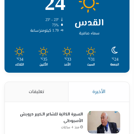
24
القدس
25º - 23º
75%
1.79 كيلومتر/ساعة
سماء صافية
34
35
33
31
24
℃
℃
℃
℃
℃
الجمعة
السبت
الأحد
الأثنين
الثلاثاء
الأخيرة
تعليقات
السيرة الذاتية للشاعر الكبير درويش
الأسيوطي
منذ 4 ساعات