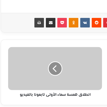
بينتيريست
Odnoklassniki
‫Pocket
مشاركة عبر البريد
طباعة
انطلاق
همسة
سماء
الأولى
تابعونا
بالفيديو
انطلاق همسة سماء الأولى تابعونا بالفيديو