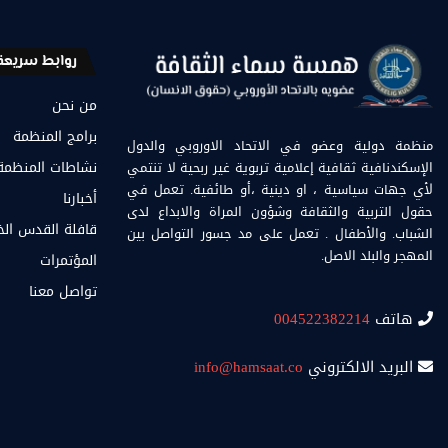
روابط سريعة
من نحن
برامج المنظمة
منظمة دولية وعضو في الاتحاد الاوروبي والدول
الإسكندنافية ثقافية إعلامية تربوية غير ربحية لا تنتمي
نشاطات المنظمة
لأي جهات سياسية ، او دينية ،أو طائفية. تعمل في
أخبارنا
حقول التربية والثقافة وشؤون المراة والابداع لدى
قافلة القدس ال
الشباب. والأطفال . تعمل على مد جسور التواصل بين
المهجر والبلد الاصل.
المؤتمرات
تواصل معنا
هاتف
004522382214
البريد الالكتروني
info@hamsaat.co