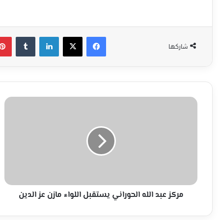
فيسبوك
‫X
لينكدإن
شاركها
مركز
عبد
الله
الحوراني
يستقبل
اللواء
مازن
عز
الدين
مركز عبد الله الحوراني يستقبل اللواء مازن عز الدين