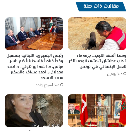
مقالات ذات صلة
وسط ألسنة اللهب… جرعة ماء
رئيس الجمهورية اللبنانية يستقبل
لكلب عطشان تكشف الوجه الآخر
وفداً قيادياً فلسطينياً ضم ياسر
للعمل الإنساني في تونس
عباس، د. احمد ابو هولي، د. احمد
مجدلاني، احمد عساف والسفير
منذ يومين
محمد الاسعد
منذ أسبوع واحد