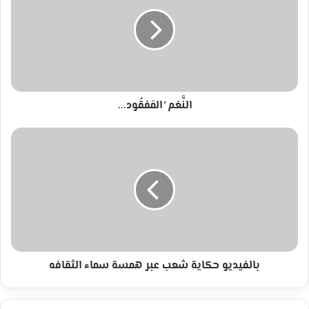
المَفقُود...
النَّغم ُ المَفقُود...
بالفيديو
حكاية
شعب
عبر
همسة
سماء
الثقافه
بالفيديو حكاية شعب عبر همسة سماء الثقافه