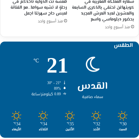
سفارة المملكة المغربية في
همسة نت الدولية تأخذكم في
كوبنهاغن تحتفي بالذكرى السابعة
رحلةٍ لا تشبه سواها…مع الفنانة
والعشرين لعيد العرش المجيد
لميس حاج سهرتنا اجمل
بحضور دبلوماسي واسع
منذ أسبوع واحد
منذ أسبوع واحد
الطقس
21
℃
القدس
30º - 21º
89%
0.89 كيلومتر/ساعة
سماء صافية
34
34
35
32
30
℃
℃
℃
℃
℃
السبت
الأحد
الأثنين
الثلاثاء
الأربعاء