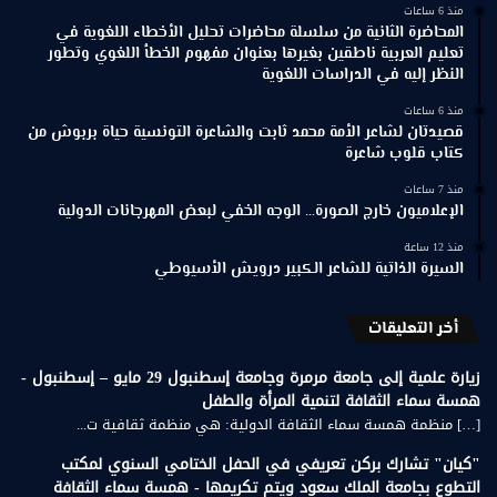
منذ 6 ساعات
المحاضرة الثانية من سلسلة محاضرات تحليل الأخطاء اللغوية في
تعليم العربية ناطقين بغيرها بعنوان مفهوم الخطأ اللغوي وتطور
النظر إليه في الدراسات اللغوية
منذ 6 ساعات
قصيدتان لشاعر الأمة محمد ثابت والشاعرة التونسية حياة بربوش من
كتاب قلوب شاعرة
منذ 7 ساعات
الإعلاميون خارج الصورة… الوجه الخفي لبعض المهرجانات الدولية
منذ 12 ساعة
السيرة الذاتية للشاعر الكبير درويش الأسيوطي
أخر التعليقات
زيارة علمية إلى جامعة مرمرة وجامعة إسطنبول 29 مايو – إسطنبول -
همسة سماء الثقافة لتنمية المرأة والطفل
[…] منظمة همسة سماء الثقافة الدولية: هي منظمة ثقافية ت...
"كيان" تشارك بركن تعريفي في الحفل الختامي السنوي لمكتب
التطوع بجامعة الملك سعود ويتم تكريمها - همسة سماء الثقافة