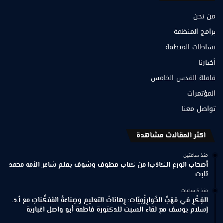
من نحن
برامج المنظمة
نشاطات المنظمة
أخبارنا
قافلة القدس الخامس
المؤتمرات
تواصل معنا
اكثر المقالات مشاهدة
منذ ساعتين
أصحاب الورع الكاذب! من كتاب قطوف وشوف بقلم شاعر الأمة محمد
ثابت
منذ 5 ساعات
الفِكْرِ في مَهَبِّ الخَوارِزْمِيّات: رِهاناتُ التعليمِ وصِناعةُ المُمَكِّناتِ مع أ.د.
إسلام يوسف مع لقاء السبت للدكتورة فاطمة أبو واصل اغبارية