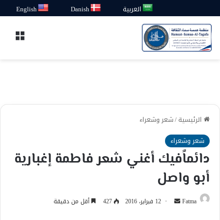
العربية
Danish
English
القائ
الرئيسية
/
شعر وشعراء
شعر وشعراء
دائماًفيك أغني شعر فاطمة إغبارية
أبو واصل
أرسل
Fatma
12 فبراير، 2016
427
أقل من دقيقة
بريدا