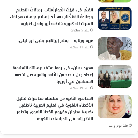
الفِكْرِ في مَهَبِّ الخَوارِزْمِيّات: رِهاناتُ التعليمِ
وصِناعةُ المُمَكِّناتِ مع أ.د. إسلام يوسف مع لقاء
السبت للدكتورة فاطمة أبو واصل اغبارية
منذ 5 ساعات
غربة ورتابة – بقلم إبراهيم يحيى ابو ليلى.
منذ 11 ساعة
معهد «بيان» في روما يعرّف برسالته التعليمية..
إعداد جيل جديد من الأئمة والمرشدين لخدمة
المسلمين في أوروبا
منذ 19 ساعة
المحاضرة الثانية من سلسلة محاضرات تحليل
الأخطاء اللغوية في تعليم العربية ناطقين
بغيرها بعنوان مفهوم الخطأ اللغوي وتطور
النظر إليه في الدراسات اللغوية
منذ يوم واحد