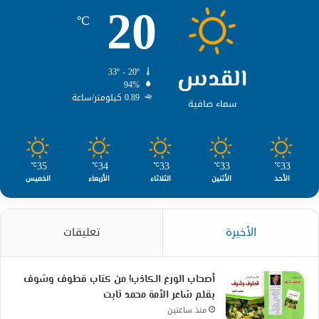
20
℃
القدس
33º - 20º
94%
0.89 كيلومتر/ساعة
سماء صافية
35
34
33
33
33
℃
℃
℃
℃
℃
الأحد
الأثنين
الثلاثاء
الأربعاء
الخميس
الأخيرة
تعليقات
أصحاب الورع الكاذب! من كتاب قطوف وشوف
بقلم شاعر الأمة محمد ثابت
منذ ساعتين