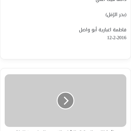
(بحر الرّمَل)
فاطمة اغبارية أبو واصل
12-2-2016
رائحة
الزمن
المحترق
للشاعر
الكبير
صالح
احمد
كناعنة