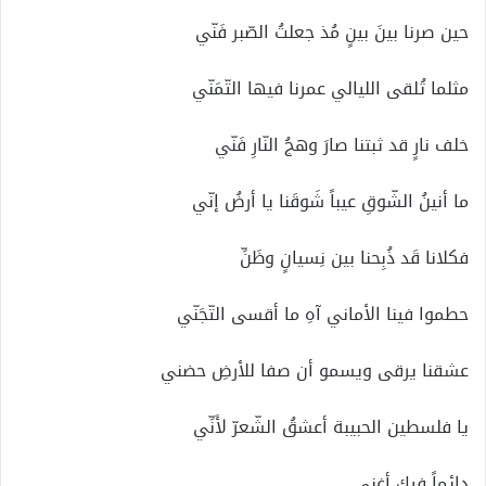
حين صرنا بينَ بينٍ مُذ جعلتُ الصّبر فَنّي
مثلما تُلقى الليالي عمرنا فيها التّمَنّي
خلف نارٍ قد ثبتنا صارَ وهجُ النّارِ فَنّي
ما أنينُ الشّوقِ عيباً شَوقَنا يا أرضُ إنّي
فكلانا قَد ذُبِحنا بين نِسيانٍ وظَنِّ
حطموا فينا الأماني آهِ ما أقسى التّجَنّي
عشقنا يرقى ويسمو أن صفا للأرضِ حضني
يا فلسطين الحبيبة أعشقُ الشّعرّ لأَنِّي
دائماً فيك أغني