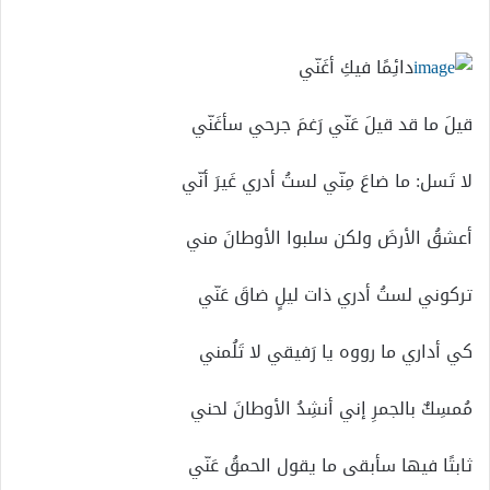
إلكترونيا
دائِمًا فيكِ أغَنّي
قيلَ ما قد قيلَ عَنّي رَغمَ جرحي سأغَنّي
لا تَسل: ما ضاعَ مِنّي لستُ أدري غَيرَ أنّي
أعشقُ الأرضَ ولكن سلبوا الأوطانَ مني
تركوني لستُ أدري ذات ليلٍ ضاقَ عَنّي
كي أداري ما رووه يا رَفيقي لا تَلُمني
مُمسِكٌ بالجمرِ إني أنشِدُ الأوطانَ لحني
ثابتًا فيها سأبقى ما يقول الحمقُ عَنّي