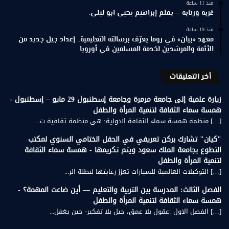
منذ 11 ساعة
غربة ورتابة – بقلم إبراهيم يحيى ابو ليلى.
منذ 19 ساعة
معهد «بيان» في روما يعرّف برسالته التعليمية.. إعداد جيل جديد من
الأئمة والمرشدين لخدمة المسلمين في أوروبا
أخر التعليقات
زيارة علمية إلى جامعة مرمرة وجامعة إسطنبول 29 مايو – إسطنبول -
همسة سماء الثقافة لتنمية المرأة والطفل
[…] منظمة همسة سماء الثقافة الدولية: هي منظمة ثقافية ت...
"كيان" تشارك بركن تعريفي في الحفل الختامي السنوي لمكتب
التطوع بجامعة الملك سعود ويتم تكريمها - همسة سماء الثقافة
لتنمية المرأة والطفل
[…] التوكيلات العالمية للسيارات تعزز رعايتها لبطلة الر...
الفصل الثالث: المدرسة بين التربية والتعليم — أين ضاعت المهمة؟ -
همسة سماء الثقافة لتنمية المرأة والطفل
[…] الفصل الاول :عقول بلا عمق، جيل بلا تفكير- حين يغفل...