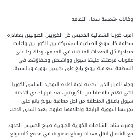
إلكترونيا
وكالات -همسة سماء ألثقافه
امرت كوريا الشمالية الخميس كل الكوريين الجنوبيين بمغادرة
منطقة كايسونغ الصناعية المشتركة بين الكوريتين واعلنت
مصادرة كل المعدات المتبقية في المجمع، وذلك ردا على
عقوبات فرضتها عليها سيول وواشنطن وحلفاؤهما في
المنطقة لمعاقبة بيونغ يانغ على تجربتين نووية وبالستية.
وجاء القرار الذي اتخذته لجنة اعادة التوحيد السلمي لكوريا
التي تهتم بالقضايا بين الكوريتين، بعد قرار احادي اتخذته
سيول باغلاق المنطقة من اجل معاقبة بيونغ يانغ على
تجربتها النووية الرابعة واطلاقها صاروخا بعيد المدى الاحد.
وعبرت مئات الشاحنات الكورية الجنوبية صباح الخميس الحدود
مع الشمال لنقل معدات وسلع مصنوعة في مجمع كايسونغ