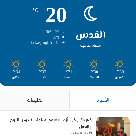
20
℃
القدس
30º - 20º
88%
1.34 كيلومتر/ساعة
سماء صافية
34
32
31
30
30
℃
℃
℃
℃
℃
الخميس
الجمعة
السبت
الأحد
الأثنين
الأخيرة
تعليقات
ذكرياتي في أزهر العلوم: سنوات تكوين الروح
والعقل
منذ 9 ساعات