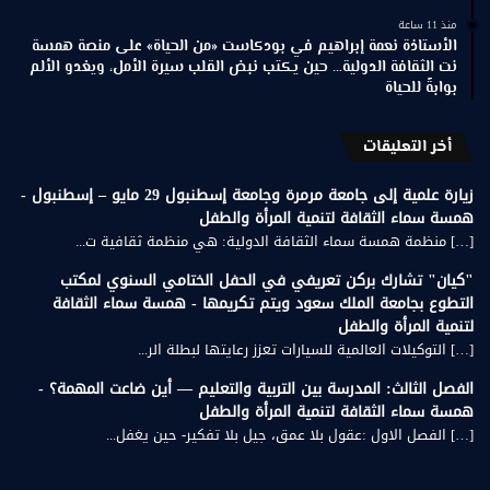
منذ 11 ساعة
الأستاذة نعمة إبراهيم في بودكاست «من الحياة» على منصة همسة
نت الثقافة الدولية… حين يكتب نبض القلب سيرة الأمل، ويغدو الألم
بوابةً للحياة
أخر التعليقات
زيارة علمية إلى جامعة مرمرة وجامعة إسطنبول 29 مايو – إسطنبول -
همسة سماء الثقافة لتنمية المرأة والطفل
[…] منظمة همسة سماء الثقافة الدولية: هي منظمة ثقافية ت...
"كيان" تشارك بركن تعريفي في الحفل الختامي السنوي لمكتب
التطوع بجامعة الملك سعود ويتم تكريمها - همسة سماء الثقافة
لتنمية المرأة والطفل
[…] التوكيلات العالمية للسيارات تعزز رعايتها لبطلة الر...
الفصل الثالث: المدرسة بين التربية والتعليم — أين ضاعت المهمة؟ -
همسة سماء الثقافة لتنمية المرأة والطفل
[…] الفصل الاول :عقول بلا عمق، جيل بلا تفكير- حين يغفل...