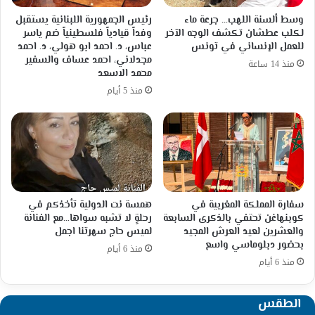
وسط ألسنة اللهب… جرعة ماء
رئيس الجمهورية اللبنانية يستقبل
لكلب عطشان تكشف الوجه الآخر
وفداً قيادياً فلسطينياً ضم ياسر
للعمل الإنساني في تونس
عباس، د. احمد ابو هولي، د. احمد
مجدلاني، احمد عساف والسفير
منذ 14 ساعة
محمد الاسعد
منذ 5 أيام
سفارة المملكة المغربية في
همسة نت الدولية تأخذكم في
كوبنهاغن تحتفي بالذكرى السابعة
رحلةٍ لا تشبه سواها…مع الفنانة
والعشرين لعيد العرش المجيد
لميس حاج سهرتنا اجمل
بحضور دبلوماسي واسع
منذ 6 أيام
منذ 6 أيام
الطقس