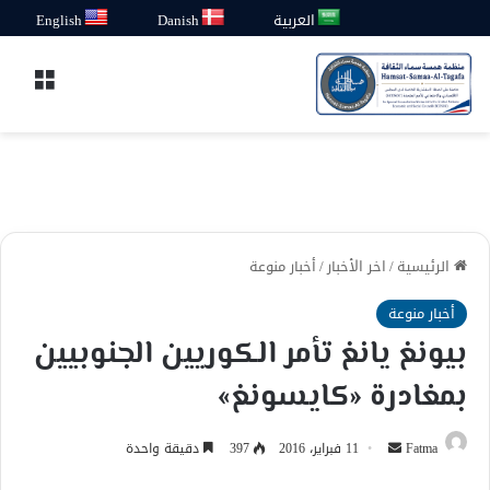
العربية
Danish
English
القائ
الرئيسية
/
اخر الأخبار
/
أخبار منوعة
أخبار منوعة
بيونغ يانغ تأمر الكوريين الجنوبيين
بمغادرة «كايسونغ»
أرسل
Fatma
11 فبراير، 2016
397
دقيقة واحدة
بريدا