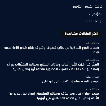
قافلة القدس الخامس
المؤتمرات
تواصل معنا
اكثر المقالات مشاهدة
منذ 5 ساعات
أصحاب الورع الكاذب! من كتاب قطوف وشوف بقلم شاعر الأمة محمد
ثابت
منذ 8 ساعات
الفِكْرِ في مَهَبِّ الخَوارِزْمِيّات: رِهاناتُ التعليمِ وصِناعةُ المُمَكِّناتِ مع أ.د.
إسلام يوسف مع لقاء السبت للدكتورة فاطمة أبو واصل اغبارية
منذ 14 ساعة
غربة ورتابة – بقلم إبراهيم يحيى ابو ليلى.
منذ 22 ساعة
معهد «بيان» في روما يعرّف برسالته التعليمية.. إعداد جيل جديد من
الأئمة والمرشدين لخدمة المسلمين في أوروبا