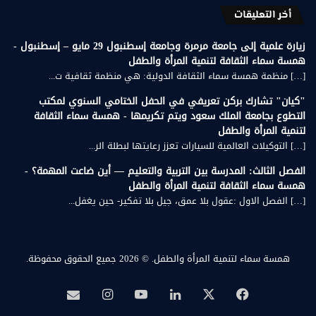
أخر التعليقات
زيارة علمية إلى جامعة مرمرة وجامعة إسطنبول 29 مايو – إسطنبول -
همسة سماء الثقافة لتنمية المرأة والطفل
[…] منظمة همسة سماء الثقافة الدولية: هي منظمة ثقافية ت...
"كيان" تشارك بركن تعريفي في الحفل الختامي السنوي لمكتب
التطوع بجامعة الملك سعود ويتم تكريمها - همسة سماء الثقافة
لتنمية المرأة والطفل
[…] التوكيلات العالمية للسيارات تعزز رعايتها لبطلة الر...
الفصل الثالث: المدرسة بين التربية والتعليم — أين ضاعت المهمة؟ -
همسة سماء الثقافة لتنمية المرأة والطفل
[…] الفصل الاول :عقول بلا عمق، جيل بلا تفكير- حين يغفل...
همسة سماء لتنمية المرأة والطفل.
© 2026 جميع الحقوق محفوظة.
‫X
فيسبوك
لينكدإن
‫YouTube
انستقرام
بريد