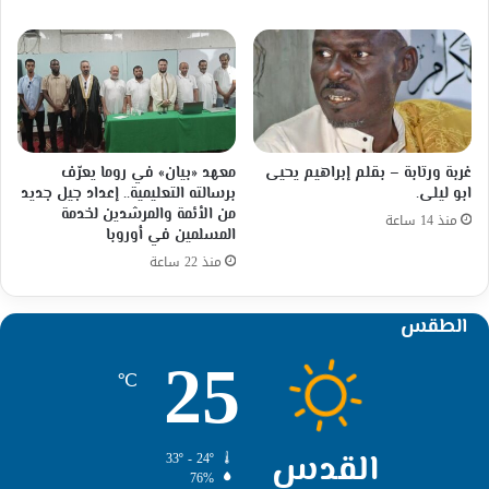
غربة ورتابة – بقلم إبراهيم يحيى
معهد «بيان» في روما يعرّف
ابو ليلى.
برسالته التعليمية.. إعداد جيل جديد
من الأئمة والمرشدين لخدمة
منذ 14 ساعة
المسلمين في أوروبا
منذ 22 ساعة
الطقس
25
℃
القدس
33º - 24º
76%