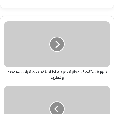
سوريا
ستقصف
مطارات
عربيه
اذا
استقبلت
طائرات
سعوديه
وقطريه
سوريا ستقصف مطارات عربيه اذا استقبلت طائرات سعوديه
وقطريه
بيونغ
يانغ
تأمر
الكوريين
الجنوبيين