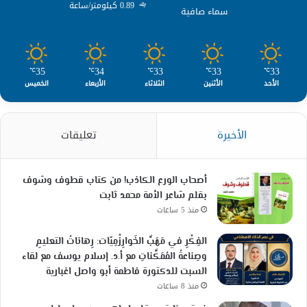
0.89 كيلومتر/ساعة
سماء صافية
35
34
33
33
33
℃
℃
℃
℃
℃
الأحد
الأثنين
الثلاثاء
الأربعاء
الخميس
الأخيرة
تعليقات
أصحاب الورع الكاذب! من كتاب قطوف وشوف
بقلم شاعر الأمة محمد ثابت
منذ 5 ساعات
الفِكْرِ في مَهَبِّ الخَوارِزْمِيّات: رِهاناتُ التعليمِ
وصِناعةُ المُمَكِّناتِ مع أ.د. إسلام يوسف مع لقاء
السبت للدكتورة فاطمة أبو واصل اغبارية
منذ 8 ساعات