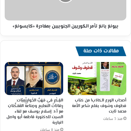
بمغادرة
«كايسونغ»
بيونغ يانغ تأمر الكوريين الجنوبيين بمغادرة «كايسونغ»
مقالات ذات صلة
أصحاب الورع الكاذب! من كتاب
الفِكْرِ في مَهَبِّ الخَوارِزْمِيّات:
قطوف وشوف بقلم شاعر الأمة
رِهاناتُ التعليمِ وصِناعةُ المُمَكِّناتِ
محمد ثابت
مع أ.د. إسلام يوسف مع لقاء
السبت للدكتورة فاطمة أبو واصل
منذ 5 ساعات
اغبارية
منذ 8 ساعات