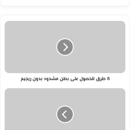
8
طرق
للحصول
على
بطن
مشدود
بدون
ريجيم
8 طرق للحصول على بطن مشدود بدون ريجيم
المستقبل
لرعاية
ضحايا
العنف
تنفذمشروع
صمودالشعب
الفلسطينى