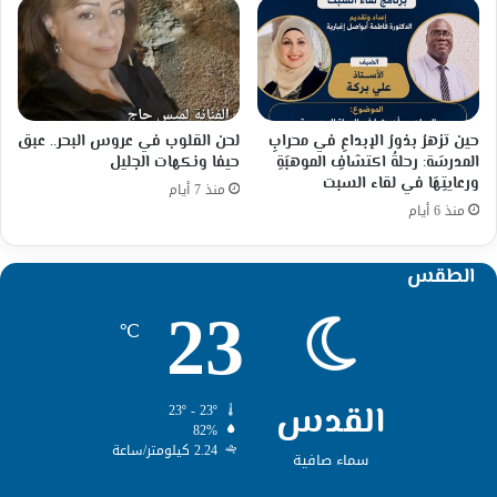
حين تزهرُ بذورُ الإبداعِ في محرابِ
لحن القلوب في عروس البحر.. عبق
المدرسَة: رحلةُ اكتشافِ الموهبَةِ
حيفا ونكهات الجليل
ورعايتِهَا في لقاء السبت
منذ 7 أيام
منذ 6 أيام
الطقس
23
℃
القدس
23º - 23º
82%
2.24 كيلومتر/ساعة
سماء صافية