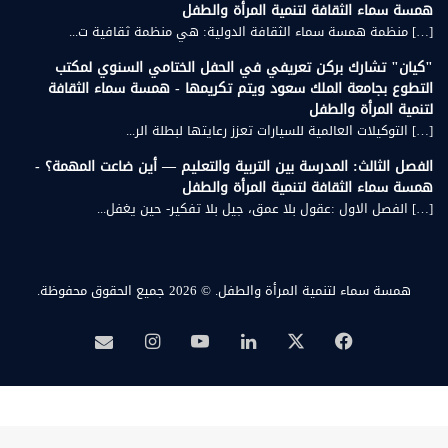
همسة سماء الثقافة لتنمية المرأة والطفل
[…] منظمة همسة سماء الثقافة الدولية: هي منظمة ثقافية ت...
"كيان" تشارك بركن تعريفي في الحفل الختامي السنوي لمكتب
التطوع بجامعة الملك سعود ويتم تكريمها - همسة سماء الثقافة
لتنمية المرأة والطفل
[…] التوكيلات العالمية للسيارات تعزز رعايتها لبطلة الر...
الفصل الثالث: المدرسة بين التربية والتعليم — أين ضاعت المهمة؟ -
همسة سماء الثقافة لتنمية المرأة والطفل
[…] الفصل الاول :عقول بلا عمق، جيل بلا تفكير- حين يغفل...
همسة سماء لتنمية المرأة والطفل.
© 2026 جميع الحقوق محفوظة.
‫X
فيسبوك
لينكدإن
‫YouTube
انستقرام
بريد
همسة