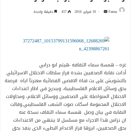
أرسل
Fatma
10 فبراير، 2016
457
دقيقة واحدة
بريدا
إلكترونيا
غزه – همسة سماء الثقافه -هيثم ابو درابي
أدانت نقابة الصحفيين بشدة قرار سلطات الاحتلال الاسرائيلي
بالتشويش على بث قناة الاقصى الفضائية معترتآ اياه قرصنة
بحق وسائل الاعلام الفلسطينية، ويندرج في اطار اعتداءات
الاحتلال المتواصلة على الصحفيين ووسائل الاعلام، ومحاولات
الاحتلال المحمومة اسكات صوت الشعب الفلسطيني.وقالت
النقابه في بيان وصل همسة سماء الثقاف نسخة عنه
ان تزامن هذا الاجراء مع مسلسل لا ينتهي من الاعتداءات
بحق الصحفيين، ابرزها قرار الاعدام البطيء الذي ينفذ بحق