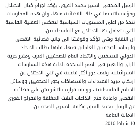
الزميل الصحفي الاسير محمد القيق، يؤكد اجرام كيان الاحتل
ال
ومؤسساته بما في ذلك القضائية منها، وان هذه الممارسات
تتخذ من اعلى المستويات السياسية لتعكس العقلية الفاشية
التي يتعامل بها الاحتلال مع الفلسطينيين.
ان النقابة وهي تؤكد وقوفها الى جانب فضائية الاقصى
والزملاء الصحفيين العاملين فيها، فانها تطالب الاتحاد
الدولي للصحفيين والاتحاد العام للصحفيين العرب ومقرر حرية
الرأي والتعبير في الامم المتحدة بادانة هذه الممارسات
الاسرائيلية، ولعب دور اكثر فاعلية في ثني الاحتلال عن
ارتكاب مزيد الاعتداءات والانتهاكات بحق الصحفيين ووسائل
الاعلام الفلسطينية، ووقف قراره بالتشويش على فضائية
الاقصى واعادة فتح الاذاعات الثلاث المغلقة والافراج الفوري
عن الزميل محمد القيق وكافة الاسرى الصحفيين.
الامانة العامة
10 شباط 2016