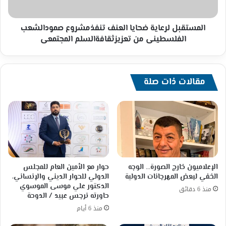
من
تعزيزثقافةالسلم
المجتمعى
المستقبل لرعاية ضحايا العنف تنفذمشروع صمودالشعب
الفلسطينى من تعزيزثقافةالسلم المجتمعى
مقالات ذات صلة
الإعلاميون خارج الصورة… الوجه
حوار مع الأمين العام للمجلس
الخفي لبعض المهرجانات الدولية
الدولي للحوار الديني والإنساني،
الدكتور علي موسى الموسوي
منذ 6 دقائق
حاورته نرجس عبيد / الدوحة
منذ 6 أيام