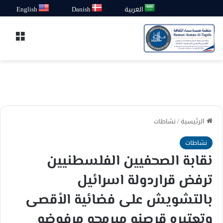
العربية
Danish
English
القائ
الرئيسية
/
نشاطات
نشاطات
نقابة الصحفيين الفلسطنيين
ترفض قراردولة اسرائيل
بالتشويش على فضائية الأقصى
وتعتبره قرصنه مبرمجه مرفوضه