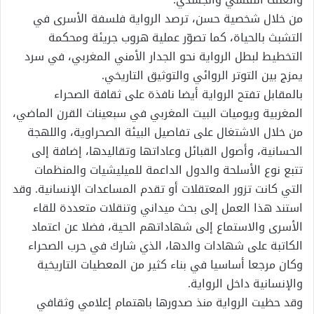
من خلال شخصية حسن، ترصد الرواية فلسفة الأسرى في
التشبث بالحياة، كما تصوّر عملية هروب جريئة ومحكمة
التخطيط لبطل الرواية نحو الجدار الأمني المغربي، في سرد
يمزج بين التوتر الروائي والتوثيق التاريخي.
بالمقابل تفتح الرواية أيضا نافذة على ثقافة الصحراء
المغربية ويوميات البيت المغربي في سبعينات القرن الماضي،
من خلال الاشتغال على تفاصيل البيئة الصحراوية، واللهجة
الحسانية، وأصول القبائل وعاداتها وتقاليدها، إضافة إلى
تتبع نوع الأسلحة والدول الداعمة للميليشيات والمنظمات
التي كانت تزور المعتقلات أو تقدم المساعدات الإنسانية. وقد
استند هذا العمل إلى بحث ميداني وتنقلات متعددة للقاء
الأسرى والاستماع إلى شهاداتهم الحية، فضلا عن اعتماد
الكاتبة على شهادات والدها، الذي شارك في حرب الصحراء
وكان مرجعا أساسيا في بناء كثير من المعطيات التاريخية
والإنسانية داخل الرواية.
وقد حظيت الرواية منذ صدورها باهتمام إعلامي وثقافي