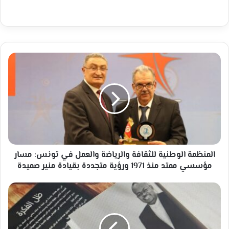
المنظمة
الوطنية
للثقافة
والرياضة
والعمل
في
تونس:
مسار
مؤسسي
ممتد
المنظمة الوطنية للثقافة والرياضة والعمل في تونس: مسار
منذ
مؤسسي ممتد منذ 1971 ورؤية متجددة بقيادة منير صميدة
1971
ورؤية
بحضور
متجددة
سفير
بقيادة
السودان
منير
صالون