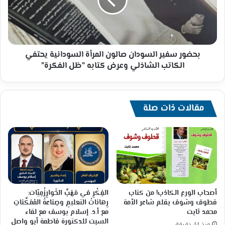
صميدة
المرأة
السودانية
يحتفي
الكاتب
الشاذلي
وعرض
بحضور سفير السودان صالون المرأة السودانية يحتفي
كتابه
الكاتب الشاذلي وعرض كتابه "ظل الفكرة"
"ظل
الفكرة"
مقالات ذات صلة
أصحاب الورع الكاذب! من كتاب
الفِكْرِ في مَهَبِّ الخَوارِزْمِيّات:
قطوف وشوف بقلم شاعر الأمة
رِهاناتُ التعليمِ وصِناعةُ المُمَكِّناتِ
محمد ثابت
مع أ.د. إسلام يوسف مع لقاء
السبت للدكتورة فاطمة أبو واصل
منذ 44 دقيقة