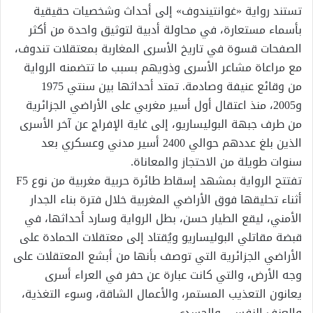
تستند رواية «غوانتيندوف» إلى أحداث وشخصيات حقيقية
بأسماء مستعارة، في محاولة أدبية لتوثيق واحدة من أكثر
الصفحات قسوة في تاريخ الأسرى المغاربة بمعتقلات تندوف،
مع مراعاة مشاعر الأسرى وذويهم بسبب ما تتضمنه الرواية
من وقائع عنيفة وصادمة. تمتد أحداثها بين سنتي 1975
و2005، منذ اعتقال أول أسير مغربي على الأراضي الجزائرية
من طرف جبهة البوليساريو، إلى غاية الإفراج عن آخر الأسرى
الذين بلغ عددهم حوالي 2400 أسير مدني وعسكري بعد
سنوات طويلة من الاحتجاز والمعاناة.
تفتتح الرواية بمشهد إسقاط طائرة حربية مغربية من نوع F5
أثناء تحليقها فوق الأراضي المغربية خلال فترة بناء الجدار
الأمني، ليقع الطيار حسن، بطل الرواية وسارد أحداثها، في
قبضة مقاتلي البوليساريو ويُقتاد إلى معتقلات الحمادة على
الأراضي الجزائرية التي توصف بأنها من أبشع المعتقلات على
وجه الأرض، والتي كانت عبارة عن حفر في العراء أسرى
يعانون التعذيب المستمر، والأعمال الشاقة، وسوء التغذية،
والعنف النفسي والجسدي.