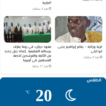
اغبارية
منذ 4 ساعات
غربة ورتابة – بقلم إبراهيم يحيى
معهد «بيان» في روما يعرّف
ابو ليلى.
برسالته التعليمية.. إعداد جيل جديد
من الأئمة والمرشدين لخدمة
منذ 9 ساعات
المسلمين في أوروبا
منذ 17 ساعة
الطقس
20
℃