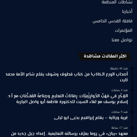
نشاطات المنظمة
أخبارنا
قافلة القدس الخامس
المؤتمرات
تواصل معنا
اكثر المقالات مشاهدة
منذ 44 دقيقة
أصحاب الورع الكاذب! من كتاب قطوف وشوف بقلم شاعر الأمة محمد
ثابت
منذ 4 ساعات
الفِكْرِ في مَهَبِّ الخَوارِزْمِيّات: رِهاناتُ التعليمِ وصِناعةُ المُمَكِّناتِ مع أ.د.
إسلام يوسف مع لقاء السبت للدكتورة فاطمة أبو واصل اغبارية
منذ 9 ساعات
غربة ورتابة – بقلم إبراهيم يحيى ابو ليلى.
منذ 17 ساعة
معهد «بيان» في روما يعرّف برسالته التعليمية.. إعداد جيل جديد من