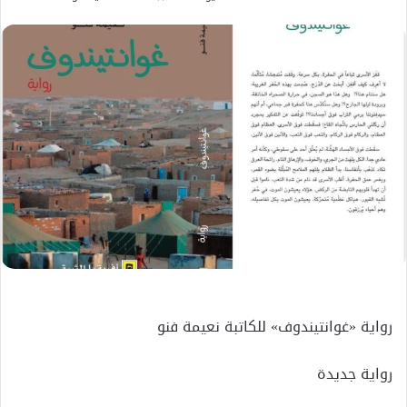
بريدا
إلكترونيا
رواية «غوانتيندوف» للكاتبة نعيمة فنو
رواية جديدة