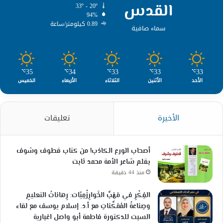
القدس
33º - 20º
94%
0.89 كيلومتر/ساعة
سماء صافية
35
34
33
33
33
℃
℃
℃
℃
℃
الأحد
الأثنين
الثلاثاء
الأربعاء
الخميس
الأخيرة
تعليقات
أصحاب الورع الكاذب! من كتاب قطوف وشوف
بقلم شاعر الأمة محمد ثابت
منذ 44 دقيقة
الفِكْرِ في مَهَبِّ الخَوارِزْمِيّات: رِهاناتُ التعليمِ
وصِناعةُ المُمَكِّناتِ مع أ.د. إسلام يوسف مع لقاء
السبت للدكتورة فاطمة أبو واصل اغبارية