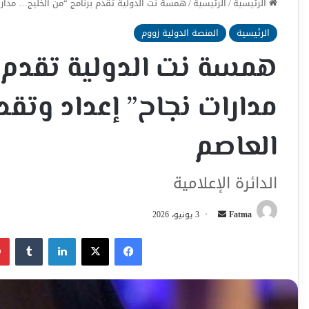
الرئيسية
/
الرئيسية
/
همسة نت الدولية تقدم برنامج “من الخليج… مدارات
الرئيسية
المنصة الدولية زووم
همسة نت الدولية تقدم ب
مدارات نجاح” إعداد وتقد
العاصم
الدائرة الإعلامية
أرسل
Fatma
3 يونيو، 2026
بريدا
فيسبوك
‫X
لينكدإن
إلكترونيا