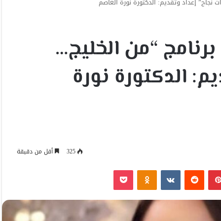
 نجاح” إعداد وتقديم: الدكتورة نورة العاصم
رنامج “من الخليج…
يم: الدكتورة نورة
325
أقل من دقيقة
بينتيريست
Odnoklassniki
‫Pocket