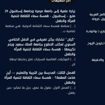
أخر التعليقات
زيارة علمية إلى جامعة مرمرة وجامعة إسطنبول 29
مج العربية
مايو – إسطنبول - همسة سماء الثقافة لتنمية
رق كرونه
المرأة والطفل
[…] منظمة همسة سماء الثقافة الدولية: هي منظمة
ثقافية ت...
وي ( يوتيوب)
"كيان" تشارك بركن تعريفي في الحفل الختامي
تكوين الروح
السنوي لمكتب التطوع بجامعة الملك سعود ويتم
تكريمها - همسة سماء الثقافة لتنمية المرأة
والطفل
[…] التوكيلات العالمية للسيارات تعزز رعايتها لبطلة
 والحقيقة
الر...
الفصل الثالث: المدرسة بين التربية والتعليم — أين
ضاعت المهمة؟ - همسة سماء الثقافة لتنمية المرأة
والطفل
[…] الفصل الاول :عقول بلا عمق، جيل بلا تفكير- حين
يغفل...