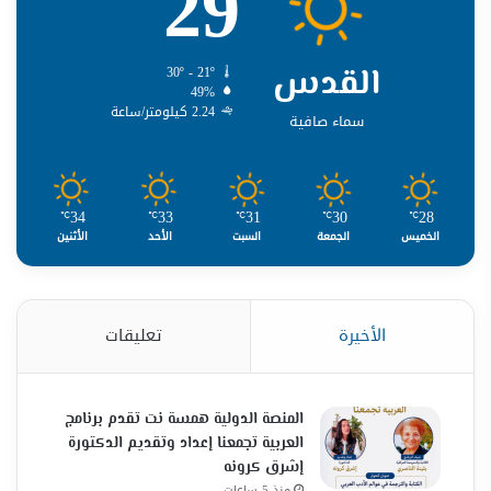
29
القدس
30º - 21º
49%
2.24 كيلومتر/ساعة
سماء صافية
34
33
31
30
28
℃
℃
℃
℃
℃
الخميس
الجمعة
السبت
الأحد
الأثنين
الأخيرة
تعليقات
المنصة الدولية همسة نت تقدم برنامج
العربية تجمعنا إعداد وتقديم الدكتورة
إشرق كرونه
منذ 5 ساعات