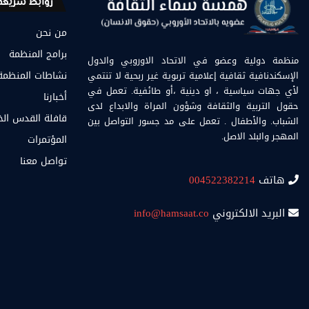
روابط سريعة
من نحن
برامج المنظمة
منظمة دولية وعضو في الاتحاد الاوروبي والدول
الإسكندنافية ثقافية إعلامية تربوية غير ربحية لا تنتمي
نشاطات المنظمة
لأي جهات سياسية ، او دينية ،أو طائفية. تعمل في
أخبارنا
حقول التربية والثقافة وشؤون المراة والابداع لدى
قافلة القدس ال
الشباب. والأطفال . تعمل على مد جسور التواصل بين
المهجر والبلد الاصل.
المؤتمرات
تواصل معنا
هاتف
004522382214
البريد الالكتروني
info@hamsaat.co