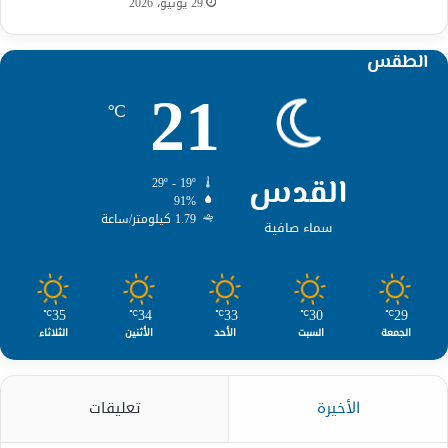
29 يونيو، 2026
الطقس
21
℃
القدس
29º - 19º
91%
1.79 كيلومتر/ساعة
سماء صافية
35
34
33
30
29
℃
℃
℃
℃
℃
الجمعة
السبت
الأحد
الأثنين
الثلاثاء
الأخيرة
تعليقات