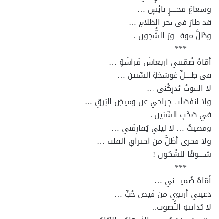
وشعاعَ فجــــرٍ بائِسٍ …
قد طارَ في بحر الظلامِ …
وظَلَّ موفــــورَ الشُّجون .
ـــــــــــــــ *** ــــــــــــــــ
أمّاهُ ضُمّيني ارتِعاشَ فَراشَةٍ …
في ظِــــلِّ عَوسَجَةِ السِّنين …
لا الموتُ يُدرِكُني …
ولا انفَصَلَت جِراحي عن وميضِ البَرقِ …
في صَخَبِ السِّنين .
ومضيتُ … لا ليلي يُفارِقَني …
ولا فجري أطَلَّ من احتراقِ القلب …
شــــوقًا للسُّكون !
ـــــــــــــــ *** ــــــــــــــــ
أمّاهُ ضُميــــني …
دعيني أرتوي من فَيض حُبٍّ …
لا يُدانيهِ النُّضوب..