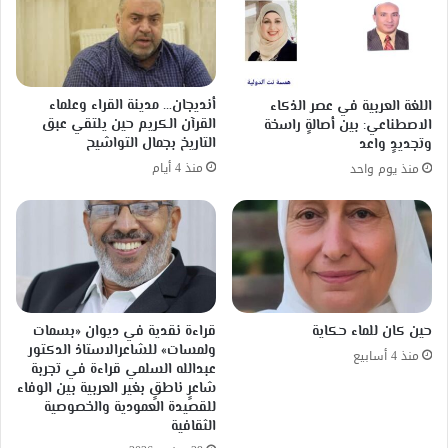
أنديجان… مدينة القراء وعلماء
اللغة العربية في عصر الذكاء
القرآن الكريم حين يلتقي عبق
الاصطناعي: بين أصالةٍ راسخة
التاريخ بجمال التواشيح
وتجديدٍ واعد
منذ 4 أيام
منذ يوم واحد
حين كان للماء حكاية
قراءة نقدية في ديوان «بسمات
ولمسات» للشاعرالاستاذ الدكتور
منذ 4 أسابيع
عبدالله السلمي قراءة في تجربة
شاعرٍ ناطقٍ بغير العربية بين الوفاء
للقصيدة العمودية والخصوصية
الثقافية