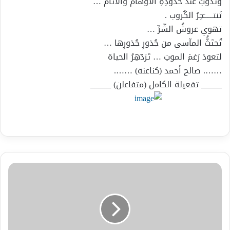
وتذوبُ عندَ حُدودِهِ الأوهامُ والآثامُ …
تَنتــــــَحِرُ الكُروب .
تهوي عروشُ الشّرِّ …
تُجتَثُّ المآسي من جُذورِ جُذورِها …
لتعودَ رَغمَ الموتِ … تَزدّهِرُ الحياة
……. صالح أحمد (كناعنة) …….
_____ تفعيلة الكامل (متفاعلن) _____
كتب
الأديب
والروائي
محم
دالعطله
لهمسة