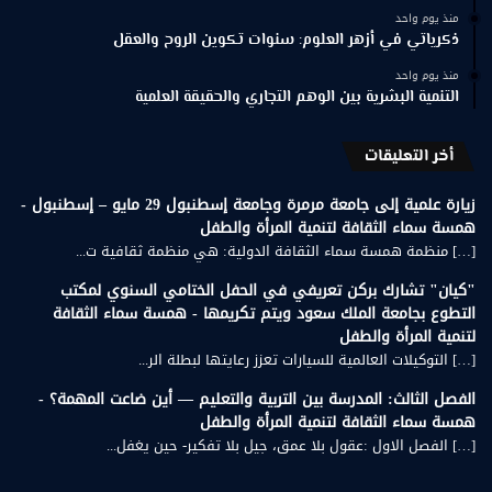
منذ يوم واحد
ذكرياتي في أزهر العلوم: سنوات تكوين الروح والعقل
منذ يوم واحد
التنمية البشرية بين الوهم التجاري والحقيقة العلمية
أخر التعليقات
زيارة علمية إلى جامعة مرمرة وجامعة إسطنبول 29 مايو – إسطنبول -
همسة سماء الثقافة لتنمية المرأة والطفل
[…] منظمة همسة سماء الثقافة الدولية: هي منظمة ثقافية ت...
"كيان" تشارك بركن تعريفي في الحفل الختامي السنوي لمكتب
التطوع بجامعة الملك سعود ويتم تكريمها - همسة سماء الثقافة
لتنمية المرأة والطفل
[…] التوكيلات العالمية للسيارات تعزز رعايتها لبطلة الر...
الفصل الثالث: المدرسة بين التربية والتعليم — أين ضاعت المهمة؟ -
همسة سماء الثقافة لتنمية المرأة والطفل
[…] الفصل الاول :عقول بلا عمق، جيل بلا تفكير- حين يغفل...