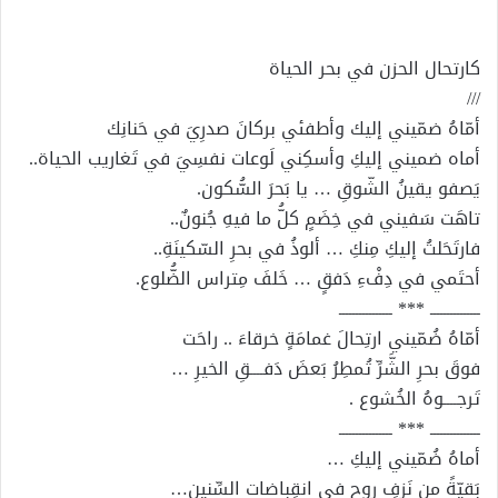
إلكترونيا
كارتحال الحزن في بحر الحياة
///
أمّاهُ ضمّيني إليك وأطفئي بركانَ صدرِيَ في حَنانِك
أماه ضميني إليكِ وأسكِني لَوعات نفسِيَ في تَغاريب الحياة..
يَصفو يقينُ الشّوقِ … يا بَحرَ السُّكون.
تاهَت سَفيني في خِضَمٍ كلُّ ما فيهِ جُنونٌ..
فارتَحَلتُ إليكِ مِنكِ … ألوذُ في بحرِ السّكينَةِ..
أحتَمي في دِفْءِ دَفقٍ … خَلفَ مِتراس الضُّلوع.
ـــــــــــــــ *** ــــــــــــــــ
أمّاهُ ضُمّيني ارتِحالَ غمامَةٍ خرقاءَ .. راحَت
فوقَ بحرِ الشَّرِّ تُمطِرُ بَعضَ دَفــــقِ الخيرِ …
تَرجــــوهُ الخُشوع .
ـــــــــــــــ *** ــــــــــــــــ
أماهُ ضُمّيني إليكِ …
بَقيّةً من نَزفِ روحٍ في انقِباضات السِّنين…