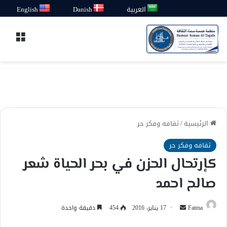
العربية
Danish
English
القائ
الرئيسية
/
ثقافه وفكر حر
ثقافه وفكر حر
كإرتحال الحزن في بحر الحياة شعر
صالح احمد
أرسل
Fatma
17 يناير، 2016
454
دقيقة واحدة
بريدا