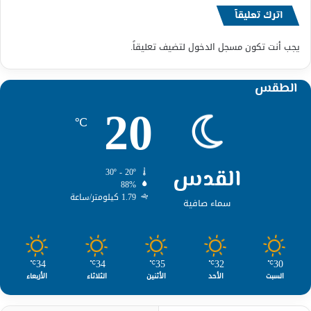
اترك تعليقاً
يجب أنت تكون
مسجل الدخول
لتضيف تعليقاً.
الطقس
20
℃
القدس
30º - 20º
88%
1.79 كيلومتر/ساعة
سماء صافية
34
34
35
32
30
℃
℃
℃
℃
℃
السبت
الأحد
الأثنين
الثلاثاء
الأربعاء