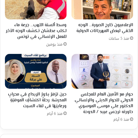
الإعلاميون خارج الصورة… الوجه
وسط ألسنة اللهب… جرعة ماء
الخفي لبعض المهرجانات الدولية
لكلب عطشان تكشف الوجه الآخر
للعمل الإنساني في تونس
منذ 5 ساعات
منذ يومين
حوار مع الأمين العام للمجلس
حين تزهرُ بذورُ الإبداعِ في محرابِ
الدولي للحوار الديني والإنساني،
المدرسَة: رحلةُ اكتشافِ الموهبَةِ
الدكتور علي موسى الموسوي
ورعايتِهَا في لقاء السبت
حاورته نرجس عبيد / الدوحة
منذ 6 أيام
منذ 6 أيام