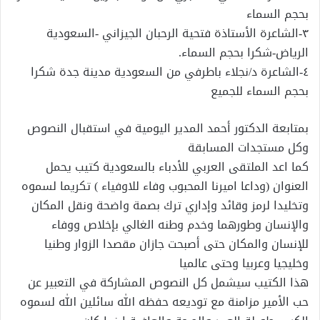
بحجم السماء
٣-الشاعرة الأستاذة فتحية الرحبان الجيزاني -السعودية
الرياض-شكرا بحجم السماء.
٤-الشاعرة د/نجلاء باطرفي من السعودية مدينة جدة شكرا
بحجم السماء للجميع
بمتابعة الدكتور أحمد المدير اليومية في استقبال النصوص
وكل مستجدات المسابقة
كما اعد الملتقى العربي للأدباء بالسعودية كتيب يحمل
العنوان (وداعا اميرنا المحبوب وفاء للاوفياء ) تكريما لسموه
وتخليدا لرمز وقائد وإداري ترك بصمة واضحة ونقل المكان
والإنسان وطورهما وخدم وطنه الغالي بإخلاص ووفاء
للإنسان والمكان حتى أصبحت جازان مقصدا الزوار وطنيا
وخليجيا وعربيا وحتى عالميا
هذا الكتيب سيشمل كل النصوص المشاركة في التعبير عن
حب الأمير مزامنة مع توديعه حفظه الله سائلين الله لسموه