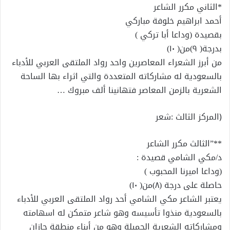
*الثاني مكرر الشاعر
أحمد ابراهيم خلوفة مباركي
بقصيدة (وداعا أبا تركي )
بدرجة( ٩)من( ١٠)
من أبرز الشعراء المعاصرين واحد رواد الملتقى العربي للأدباء
بالسعودية له مشاركاته المتعددة والتي اثراء بها الساحة
الشعرية بالزمن المعاصر فتهانينا ألف مبروك …
﴿المركز الثالث :شعر
**”الثالث مكرر الشاعر
د/مكي الشامي قصيدة :
(وداعا اميرنا المحبوب )
حاصلة على درجة (٨)من( ١٠)
يعتبر الشاعر مكي الشامي أحد رواد الملتقى العربي للأدباء
بالسعودية منذوا تأسيسه وهو شاعر متمكن له اسهامته
ومشاركاته الشعرية الجميلة وهو من أبناء منطقة جازان