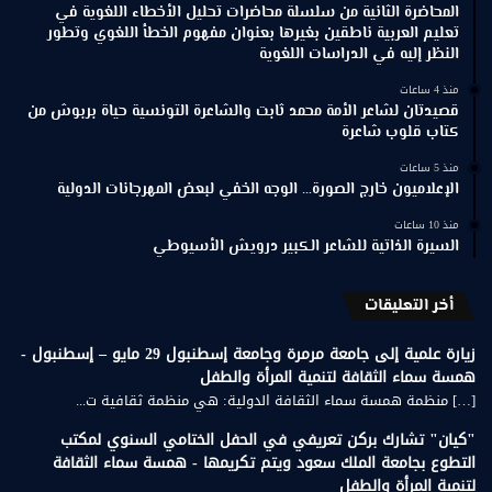
المحاضرة الثانية من سلسلة محاضرات تحليل الأخطاء اللغوية في
تعليم العربية ناطقين بغيرها بعنوان مفهوم الخطأ اللغوي وتطور
النظر إليه في الدراسات اللغوية
منذ 4 ساعات
قصيدتان لشاعر الأمة محمد ثابت والشاعرة التونسية حياة بربوش من
كتاب قلوب شاعرة
منذ 5 ساعات
الإعلاميون خارج الصورة… الوجه الخفي لبعض المهرجانات الدولية
منذ 10 ساعات
السيرة الذاتية للشاعر الكبير درويش الأسيوطي
أخر التعليقات
زيارة علمية إلى جامعة مرمرة وجامعة إسطنبول 29 مايو – إسطنبول -
همسة سماء الثقافة لتنمية المرأة والطفل
[…] منظمة همسة سماء الثقافة الدولية: هي منظمة ثقافية ت...
"كيان" تشارك بركن تعريفي في الحفل الختامي السنوي لمكتب
التطوع بجامعة الملك سعود ويتم تكريمها - همسة سماء الثقافة
لتنمية المرأة والطفل