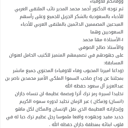
ووفائكم للاوفياء
ثم توجه الدكتور أحمد محمد المدير نائب الملتقى العربي
للأدباء بالسعودية بالشكر الجزيل للجميع وعلى رأسهم
المبدعين المصممين الدائمين بالملتقى العربي للأدباء
السعوديين وهما
١-الأستاذة مها محمد
والأستاذ صالح الصوفي
على جهودهم في تصميمهم المتميز للكتيب الحامل لعنوان
المسابقة:
(وداعا اميرنا المحبوب وفاء للاوفياء) المحتوي جميع مانشر
بمجلتنا عن وداع صاحب السموا الملكي الأمير محمدبن ناصر بن
عبدالعزيز آل سعود حفظه الله
تخليدا لسيرة رمز ترك أثرا وبصمة عظيمة لن تنساه جازان
(انسان) و(مكان ) عبر الزمان تخليد لدوره سموه الكريم
وإنجازاته العظيمة الذي نقل الإنسان والمكان لكل ماهو
جديد مفيد وجهوده واقعا ملموسا رجل عظيم ترك حبا له في
قلوب ابنائه بمنطقة جازان حفظه الله .