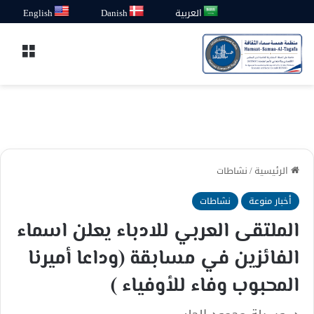
العربية
Danish
English
القائ
الرئيسية
/
نشاطات
أخبار منوعة
نشاطات
الملتقى العربي للادباء يعلن اسماء
الفائزين في مسابقة (وداعا أميرنا
المحبوب وفاء للأوفياء )