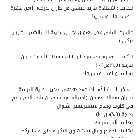
للكاتب :الأستاذة بدرية عيسى من جازان بدرجة( ١٠)من عشرة
الف مبروك وتهانينا
*المركز الثاني :نص بعنوان (جازان مدينة لك بالكثير الكثير يابا
تركي )
للكاتب المعروف د/حمود ابوطالب حفظه الله من جازان
بدرجة (٩.٥)من( ١٠)
تهانينا والف الف مبروك
المركز الثالث الأستاذ/ حمد دقدقي -مدير القرية التراثية
بجازان بمقاله بعنوان: (اميرالسموا محمدبن ناصر الذي رسم
في قلوبنا وسام لايتغيربتغير الأحوال
بدرجة (٨.٥)من (١٠)
تهانينا ألف مبروك
تهانينا للجميع وقال تستاهلون التكريم على مشاعركم