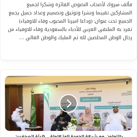
فألف مبروك لأصحاب النصوص الفائزة وشكرا لجميع
المشاركين تقييما ونشرا وتوثيق وتصميم وعداد جميل يجمع
الجميع تحت عنوان: (وداعا اميرنا المحبوب وفاء للاوفياء)
تفرد به الملتقى العربي للأدباء بالسعودية وفاء للاوفياء من
رجال الوطن المخلصين لله ثم المليك والوطن الغالي …
بالتعاون
مع
شركة
الجودة
المتكاملة...
هيئة
الصحفيين
بنجران
تنظم
ورشة