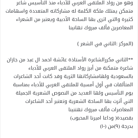
وهو من رواد الملتقى العربي للأدباء منذ التأسيس شاعر
متمكن يمتلك ملكة الكلمة له مشاركاته المتعددة واسهامات
كثيرة والتي اثرى بها الساحة الأدبية ويعتبر من الشعراء
المعاصرين فألف مبروك تهانينا
﴿المركز :الثاني في الشعر ﴾
**الثاني مكررالشاعرة الأستاذة عائشة احمد ال عبد من جازان
شاعرة متمكنة من أبرز رواد الملتقى العربي للأدباء
بالسعودية ولهامشاركاتها الثرية وقد كانت أحد الشاعرات
المتألقات في أول أمسية للملتقى العربي للأدباء بمناسبة
يوم التأسيس ولها العديد من النصوص الشعرية الجميلة
التي أثرت بها الساحة الشعرية وتعتبر أحد الشاعرات
المعاصرات فألف مبروك تهتنينا
بقصيدة( وداعا اميرنا المحبوب)
بدرجة (٩)من (١٠)