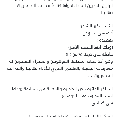
البارين المحبين للمنطقة واهلها فألف الف الف مبروك
تهانينا
الثالث مكرر الشاعر:
أ/ عيسى مسودي
بقصيدة :
(وداعا ايهاالشهم الأمير)
حاصلة على درجة (٨)من (١٠)
وهو أحد شباب المنطقة الموهوبين والشعراء المتميزين له
مشاركاته الجميلة بالملتقى العربي للأدباء تهانينا والف الف
الف مبروك …
المراكز الفائزة بنص الخاطرة والمقالة ڤي مسابقة (وداعا
اميرنا المحبوب وفاء للاوفياء)
هي كمايلي
المركز الأول :نص بعنوان (وداعا اميرنا المحبوب )