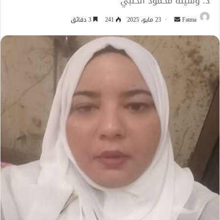
د. وسيلة محمود الحلبي
أرسل
Fatma
23 مايو، 2025
241
3 دقائق
بريدا
إلكترونيا