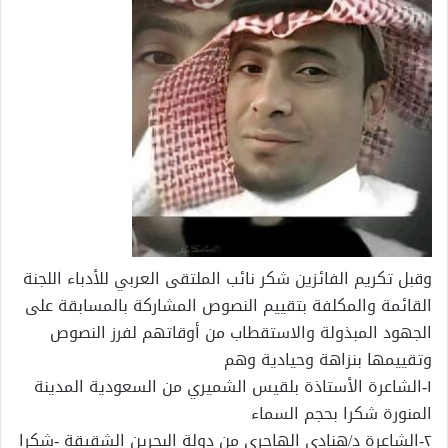
وقبل تكريم الفائزين شكر نائب الملتقى العربي للأدباء اللجنة
القائمة والمكلفة بتقييم النصوص المشاركة بالمسابقة على
الجهود المبذولة والاستقطاب من أوقاتهم لفرز النصوص
وتقييمها بنزاهة وحيادية وهم
١-الشاعرة الأستاذة بلقيس الشميري من السعودية المدينة
المنورة شكرا بحجم السماء
٢-الشاعرة د/هنادي الهاجري من دولة البحرين الشقيقة -شكرا