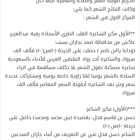
الكريم طويلة العمر والصحة والعافية اينما كان
وكانت النتائج الشعر كما يلي:
المركز الاول في الشعر :
**الأول مكرر الشاعرة القلب الطري الأستاذة رقية عبدالعزيز
عاكش من محافظة ضمد بجازان بسبب:
(وداعا ياابن ناصر ) حصلت على الدرجة (١٠)من( ١٠) فألف الف
مبروك والشاعرة أحد رواد الملتقى العربي للأدباء بالسعودية
شاعرة متمكنة تقول الشعر بلا تكلف مساهمة في اثراء
الساحة بالشعر يوميا لها زاوية خاصة يومية ومشاركات عديدة
شعر ونثر تعد الشاعرة أيقونة الشعر المعاصر فألف الف
مبروك
***(الأول) مكرر الشاعر:
حسن بن قاسم قحل- بقصيدة (بين محمد ومحمد) حاصل على
درجة( ١٠)من (١٠)
الشاعر حسن قحل غني عن التعريف من أبناء جازان المبدعين