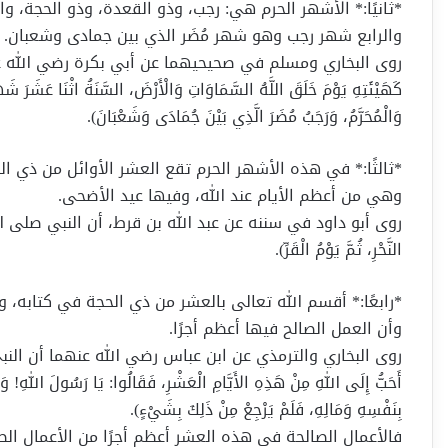
*ثانيًا:* الأشهر الحرم هي: رجب، وذو القعدة، وذو الحجة، وال
والرابع شهر رجب وهو شهر مُضَر الذي بين جمادى وشعبان.
روى البخاري ومسلم في صحيحيهما عن أبي بكرة رضي الله عنه، أن ال
كَهَيْئَتِهِ يَوْمَ خَلَقَ اللَّهُ السَّمَاوَاتِ وَالْأَرْضَ، السَّنَةُ اثْنَا عَشَرَ شَهْرً
وَالْمُحَرَّمُ، وَرَجَبُ مُضَرَ الَّذِي بَيْنَ جُمَادَى وَشَعْبَانَ).
*ثالثًا:* في هذه الأشهر الحرم تقع العشر الأوائل من ذي ال
وهي من أعظم الأيام عند الله، وفيها عيد الأضحى.
روى أبو داود في سننه عن عبد الله بن قرط، أن النبي صلى الله عليه وس
النَّحْرِ، ثُمَّ يَوْمُ الْقَرِّ).
*رابعًا:* أقسم الله تعالى بالعشر من ذي الحجة في كتابه، و
وأن العمل الصالح فيها أعظم أجرًا.
روى البخاري والترمذي عن ابن عباس رضي الله عنهما أن النبي صلى الل
أَحَبُّ إِلَى اللهِ مِنْ هَذِهِ الأَيَّامِ الْعَشْرِ، فَقَالُوا: يَا رَسُولَ اللهِ! وَل
بِنَفْسِهِ وَمَالِهِ، فَلَمْ يَرْجِعْ مِنْ ذَلِكَ بِشَيْءٍ).
فالأعمال الصالحة في هذه العشر أعظم أجرًا من الأعمال الص