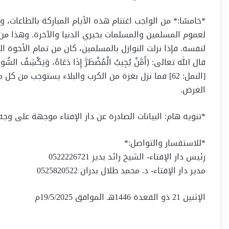
*خامسًا:* من الواجب اغتنام هذه الأيام المباركة بالطاعات، 
لعموم المسلمين والمسلمات بخيري الدنيا والآخرة. وهذا من 
لنفسه. فإذا نزلت النوازل بالمسلمين، كان من تمام الأخوة ال
قال الله تعالى: ﴿أَمَّنْ يُجِيبُ الْمُضْطَرَّ إِذَا دَعَاهُ، وَيَكْشِفُ السُّوءَ، وَيَجْعَ
[النمل: 62] فما نزل بغزة من الكرب والبلاء يستوجب من
الغرض.
*تنويه هام: البيانات الصادرة عن دار الإفتاء موجهة على وجه ا
*للاستفسار والتواصل:*
رئيس دار الإفتاء- الشيخ رائد بدير 0522226721
مدير دار الإفتاء- د. محمد طلال بدران 0525820522
الإثنين 21 ذو القعدة 1446هـ الموافق 19/5/2025م