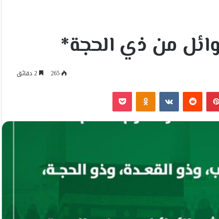
وائل من ذي الحجة*
265
2 دقائق
بينتيريست
Odnoklassniki
‫Pocket