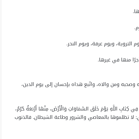
ا.
م.
 التروية، ويوم عرفة، ويوم النحر.
رًا منها في غيرها.
 وصحبه ومن والاه، واتّبع هداه بإحسان إلى يوم الدين،
 كِتَابِ اللَّهِ يَوْمَ خَلَقَ السَّمَاوَاتِ وَالْأَرْضَ، مِنْهَا أَرْبَعَةٌ حُرُمٌ،
لدِّينُ الْقَيِّمُ، فَلَا تَظْلِمُوا فِيهِنَّ أَنْفُسَكُمْ﴾ [التوبة: 36]. أي: لا تظلموها بالمعاصي والشرور وطاعة الشيطان. فالذنوب