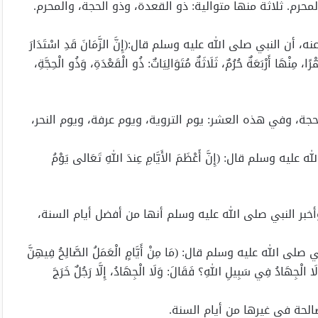
محرم. ثلاثة منها متوالية: ذو القعدة، وذو الحجة، والمحرم.
نبي صلى الله عليه وسلم قال:(إِنَّ الزَّمَانَ قَدِ اسْتَدَارَ
ا، مِنْهَا أَرْبَعَةٌ حُرُمٌ، ثَلَاثَةٌ مُتَوَالِيَاتٌ: ذُو الْقَعْدَةِ، وَذُو الْحِجَّةِ،
حجة، وفي هذه العشر: يوم التروية، ويوم عرفة، ويوم النحر،
لم قال: (إِنَّ أَعْظَمَ الأَيَّامِ عِندَ اللهِ تَعَالى يَوْمُ
أخبر النبي صلى الله عليه وسلم أنها من أفضل أيام السنة،
ه عليه وسلم قال: (مَا مِنْ أَيَّامٍ الْعَمَلُ الصَّالِحُ فِيهِنَّ
َا الْجِهَادُ فِي سَبِيلِ اللهِ؟ فَقَالَ: وَلَا الْجِهَادُ، إِلَّا رَجُلٌ خَرَجَ
الحة في غيرها من أيام السنة.