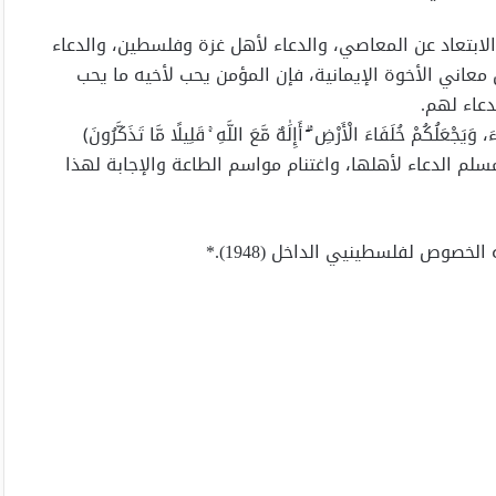
والابتعاد عن المعاصي، والدعاء لأهل غزة وفلسطين، والدعاء
معاني الأخوة الإيمانية، فإن المؤمن يحب لأخيه ما يحب
دعاء لهم.
لُكُمْ خُلَفَاءَ الْأَرْضِ ۗ أَإِلَٰهٌ مَّعَ اللَّهِ ۚ قَلِيلًا مَّا تَذَكَّرُونَ﴾
 كل مسلم الدعاء لأهلها، واغتنام مواسم الطاعة والإجابة لهذا
لخصوص لفلسطينيي الداخل (1948).*