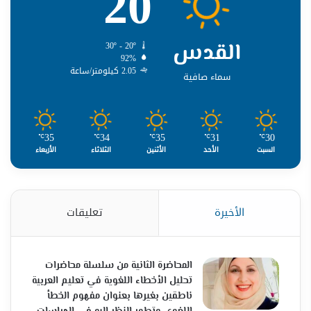
20
القدس
30º - 20º
92%
2.05 كيلومتر/ساعة
سماء صافية
35
34
35
31
30
℃
℃
℃
℃
℃
السبت
الأحد
الأثنين
الثلاثاء
الأربعاء
الأخيرة
تعليقات
المحاضرة الثانية من سلسلة محاضرات
تحليل الأخطاء اللغوية في تعليم العربية
ناطقين بغيرها بعنوان مفهوم الخطأ