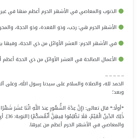
الذنوب والمعاصي في الأشهر الحرم أعظم منها في غيره
الأشهر الحرم هي: رجب، وذو القعدة، وذو الحجة، والمحر
في الأشهر الحرم: العشر الأوائل من ذي الحجة، وفيها يوم
الأعمال الصالحة في العشر الأوائل من ذي الحجة أعظم أج
– – – – –
الحمد لله، والصلاة والسلام على سيدنا رسول الله، وعلى آله
وبعد؛
*أولًا:* قال تعالى: ﴿إِنَّ عِدَّةَ الشُّهُورِ عِندَ اللَّهِ اثْنَا عَشَرَ شَهْرًا فِي
ذَٰلِكَ ا
والمعاصي في الأشهر الحرم أعظم من غيرها.