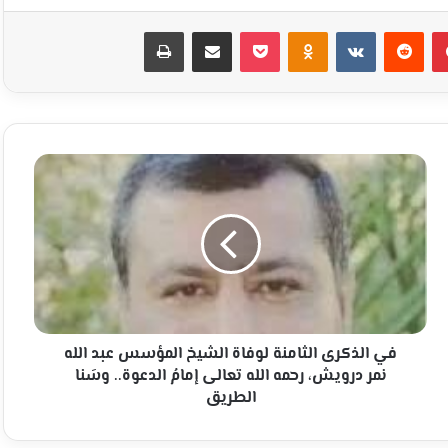
بينتيريست
Odnoklassniki
‫Pocket
مشاركة عبر البريد
طباعة
في
الذكرى
الثامنة
لوفاة
الشيخ
المؤسس
عبد
الله
نمر
درويش،
في الذكرى الثامنة لوفاة الشيخ المؤسس عبد الله
رحمه
نمر درويش، رحمه الله تعالى إمامُ الدعوة.. وسَنا
الله
الطريق
تعالى
إمامُ