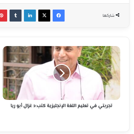
فيسبوك
‫X
لينكدإن
شاركها
تجربتي
في
تعليم
اللغة
الإنجليزية
كتب:د
غزال
أبو
ريا
تجربتي في تعليم اللغة الإنجليزية كتب:د غزال أبو ريا