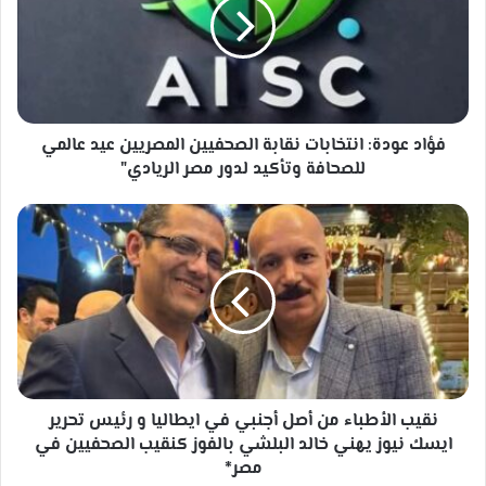
نقابة
الصحفيين
المصريين
عيد
عالمي
للصحافة
وتأكيد
فؤاد عودة: انتخابات نقابة الصحفيين المصريين عيد عالمي
لدور
للصحافة وتأكيد لدور مصر الريادي"
مصر
الريادي"
نقيب
الأطباء
من
أصل
أجنبي
في
ايطاليا
و
رئيس
تحرير
نقيب الأطباء من أصل أجنبي في ايطاليا و رئيس تحرير
ايسك
ايسك نيوز يهني خالد البلشي بالفوز كنقيب الصحفيين في
نيوز
مصر*