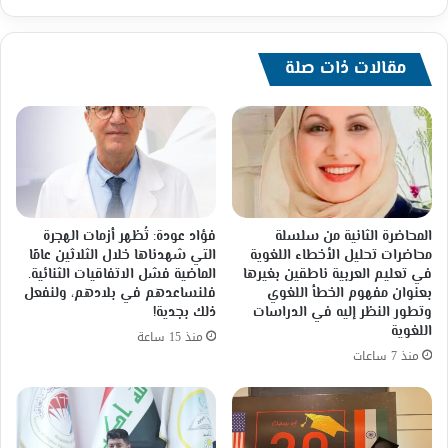
يهني
خالد
البلشي
بالفوز
مقالات ذات صلة
كنقيب
الصحفيين
في
مصر*
المحاضرة الثانية من سلسلة
فؤاد عودة: تُظهر أزمات الهجرة
محاضرات تحليل الأخطاء اللغوية
التي شهدناها خلال الثلاثين عامًا
في تعليم العربية ناطقين بغيرها
الماضية فشل الاتفاقيات الثنائية.
بعنوان مفهوم الخطأ اللغوي
فلنساعدهم في بلادهم، ولنفعل
وتطور النظر إليه في الدراسات
ذلك بجدية!
اللغوية
منذ 15 ساعة
منذ 7 ساعات