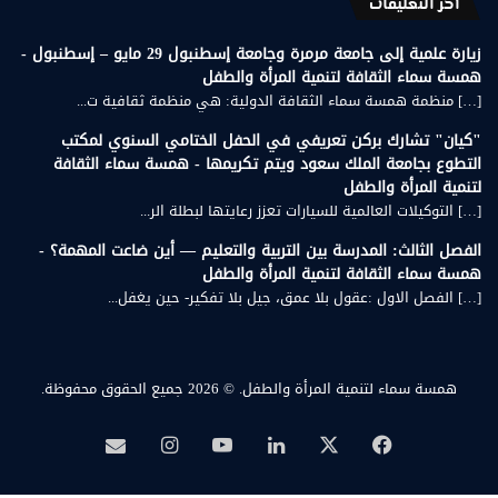
أخر التعليقات
زيارة علمية إلى جامعة مرمرة وجامعة إسطنبول 29 مايو – إسطنبول -
همسة سماء الثقافة لتنمية المرأة والطفل
[…] منظمة همسة سماء الثقافة الدولية: هي منظمة ثقافية ت...
"كيان" تشارك بركن تعريفي في الحفل الختامي السنوي لمكتب
التطوع بجامعة الملك سعود ويتم تكريمها - همسة سماء الثقافة
لتنمية المرأة والطفل
[…] التوكيلات العالمية للسيارات تعزز رعايتها لبطلة الر...
الفصل الثالث: المدرسة بين التربية والتعليم — أين ضاعت المهمة؟ -
همسة سماء الثقافة لتنمية المرأة والطفل
[…] الفصل الاول :عقول بلا عمق، جيل بلا تفكير- حين يغفل...
همسة سماء لتنمية المرأة والطفل.
© 2026 جميع الحقوق محفوظة.
‫X
فيسبوك
لينكدإن
‫YouTube
انستقرام
بريد
همسة