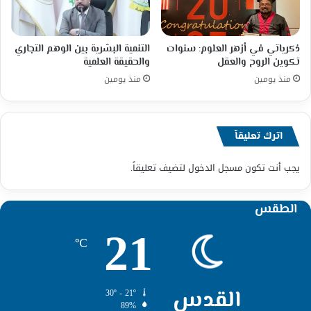
ذكرياتي في أزهر العلوم: سنوات
التنمية البشرية بين الوهم التجاري
تكوين الروح والعقل
والحقيقة العلمية
منذ يومين
منذ يومين
اترك تعليقاً
يجب أنت تكون
مسجل الدخول
لتضيف تعليقاً.
الطقس
21
℃
القدس
30º - 21º
89%