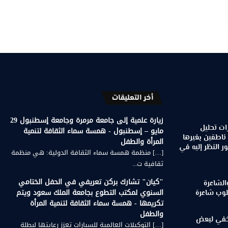
أخر التعليقات
زيارة علمية إلى جامعة مرمرة وجامعة إسطنبول 29
ات تحليل
مايو – إسطنبول - همسة سماء الثقافة لتنمية
 ناطقين بغيرها
المرأة والطفل
 النظر إليه في
[…] منظمة همسة سماء الثقافة الدولية: هي منظمة
ثقافية ت...
"كيان" تشارك بركن تعريفي في الحفل الختامي
الشاعرة
السنوي لمكتب التطوع بجامعة الملك سعود ويتم
لوب شاعرة
تكريمها - همسة سماء الثقافة لتنمية المرأة
والطفل
لخفي لبعض
[…] التوكيلات العالمية للسيارات تعزز رعايتها لبطلة