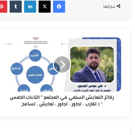
فيسبوك
‫X
لينكدإن
شاركها
ركائز
التعايش
السلمي
في
المجتمع
"
التاءات
الخمس
“
(
ركائز التعايش السلمي في المجتمع " التاءات الخمس
تقارب
“ ( تقارب ، تحاور ، تجاور ، تعايش ، تسامح
،
تحاور
،
تجاور