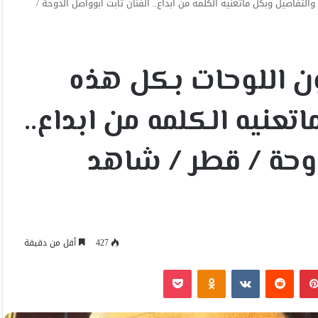
التفاصيل وبكل ماتعنيه الكلمه من ابداع.. الفنان ثابت ابوواصل الدوحة /
ون اللوحات بكل هذه
تعنيه الكلمه من ابداع..
دوحة / قطر / شاهد
427
أقل من دقيقة
بينتيريست
Odnoklassniki
‫Pocket