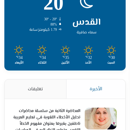
20
القدس
30º - 20º
88%
1.79 كيلومتر/ساعة
سماء صافية
34
34
35
32
30
℃
℃
℃
℃
℃
السبت
الأحد
الأثنين
الثلاثاء
الأربعاء
الأخيرة
تعليقات
المحاضرة الثانية من سلسلة محاضرات
تحليل الأخطاء اللغوية في تعليم العربية
ناطقين بغيرها بعنوان مفهوم الخطأ