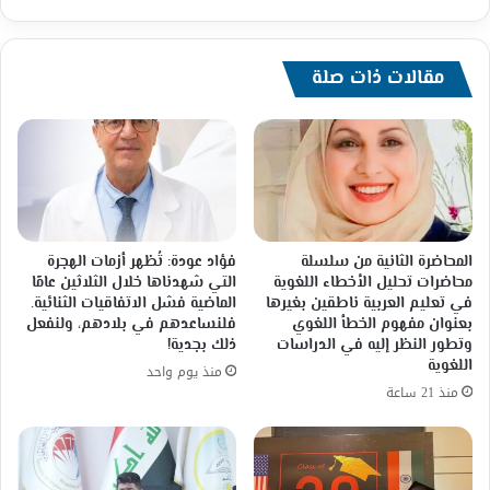
يكشف
المستور
باتحاد
كتاب
مقالات ذات صلة
مصر
المحاضرة الثانية من سلسلة
فؤاد عودة: تُظهر أزمات الهجرة
محاضرات تحليل الأخطاء اللغوية
التي شهدناها خلال الثلاثين عامًا
في تعليم العربية ناطقين بغيرها
الماضية فشل الاتفاقيات الثنائية.
بعنوان مفهوم الخطأ اللغوي
فلنساعدهم في بلادهم، ولنفعل
وتطور النظر إليه في الدراسات
ذلك بجدية!
اللغوية
منذ يوم واحد
منذ 21 ساعة