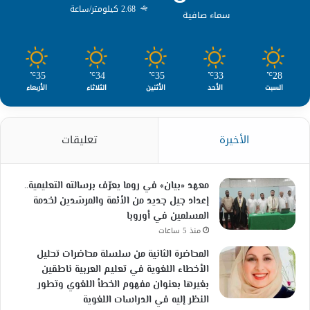
2.68 كيلومتر/ساعة
سماء صافية
35
34
35
33
28
℃
℃
℃
℃
℃
السبت
الأحد
الأثنين
الثلاثاء
الأربعاء
الأخيرة
تعليقات
معهد «بيان» في روما يعرّف برسالته التعليمية..
إعداد جيل جديد من الأئمة والمرشدين لخدمة
المسلمين في أوروبا
منذ 5 ساعات
المحاضرة الثانية من سلسلة محاضرات تحليل
الأخطاء اللغوية في تعليم العربية ناطقين
بغيرها بعنوان مفهوم الخطأ اللغوي وتطور
النظر إليه في الدراسات اللغوية