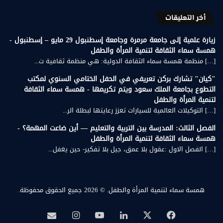
أخر التعليقات
زيارة علمية إلى جامعة مرمرة وجامعة إسطنبول 29 مايو – إسطنبول -
همسة سماء الثقافة لتنمية المرأة والطفل
[…] منظمة همسة سماء الثقافة الدولية: هي منظمة ثقافية ت...
"كيان" تشارك بركن تعريفي في الحفل الختامي السنوي لمكتب
التطوع بجامعة الملك سعود ويتم تكريمها - همسة سماء الثقافة
لتنمية المرأة والطفل
[…] التوكيلات العالمية للسيارات تعزز رعايتها لبطلة الر...
الفصل الثالث: المدرسة بين التربية والتعليم — أين ضاعت المهمة؟ -
همسة سماء الثقافة لتنمية المرأة والطفل
[…] الفصل الاول :عقول بلا عمق، جيل بلا تفكير- حين يغفل...
همسة سماء لتنمية المرأة والطفل.
© 2026 جميع الحقوق محفوظة.
‫X
فيسبوك
لينكدإن
‫YouTube
انستقرام
بريد