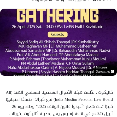
أرسل
Fatma
28 أبريل، 2025
265
دقيقة واحدة
بريدا
إلكترونيا
Screenshot
كاليكوت : نظّمت هيئة الأحوال الشخصية لمسلمي الهند (All
India Muslim Personal Law Board) فرع كيرالا اجتماعًا احتجاجيًا
كبيرًا تحت شعار “أعيدوا قانون الوقف 2025” وذلك يوم 26
أبريل 2025م في قاعة إم يس يس بمدينة كاليكوت بكيرالا ،