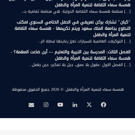
همسة سماء الثقافة لتنمية المرأة والطفل
[…] منظمة همسة سماء الثقافة الدولية: هي منظمة ثقافية ت...
"كيان" تشارك بركن تعريفي في الحفل الختامي السنوي لمكتب
التطوع بجامعة الملك سعود ويتم تكريمها - همسة سماء الثقافة
لتنمية المرأة والطفل
[…] التوكيلات العالمية للسيارات تعزز رعايتها لبطلة الر...
الفصل الثالث: المدرسة بين التربية والتعليم — أين ضاعت المهمة؟ -
همسة سماء الثقافة لتنمية المرأة والطفل
[…] الفصل الاول :عقول بلا عمق، جيل بلا تفكير- حين يغفل...
همسة سماء لتنمية المرأة والطفل.
© 2026 جميع الحقوق محفوظة.
‫X
فيسبوك
لينكدإن
‫YouTube
انستقرام
بريد
همسة