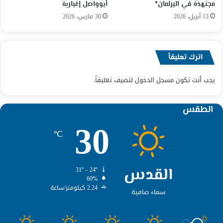
مجتهدة في البرلمان*
أبوواصل إغبارية
13 أبريل، 2026
30 مارس، 2026
اترك تعليقاً
يجب أنت تكون
مسجل الدخول
لتضيف تعليقاً.
الطقس
30
℃
القدس
31º - 24º
60%
2.24 كيلومتر/ساعة
سماء صافية