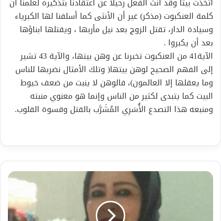
اتخذت بيتاً وقد أُنِّثَ الفعل رحيلاً عن اعتقادنا بتذكيره لعلمنا أن
كلمة العنكبوت (مذكر) غير أن الأنثى كما أسلفنا لها الكبرياء
وسيادة الدار، تقتل الزوج بعد نيل مأربها ، ويقتلها ابناؤها
بعد أن يكبروا .
الآية41 من العنكبوت تخبرنا عن وهن بيتها، والآية 43 تشير
إلى الفهم الصحيح لوهن بيتها( وتلك الأمثال نضربها للناس
وما يعقلها إلا العالمون)، فالوهن لا ينبت من ضعف خيوط
البيت كما يتبدى لكثير من الناس وإنما هو معنوي منبته
ومنبعه هذا التصدع الأُسَرِي المُشَرَّب بالقتل وقسوة القلوب.
تسألوني
عن
الحب؟
سأكتفي
بقول