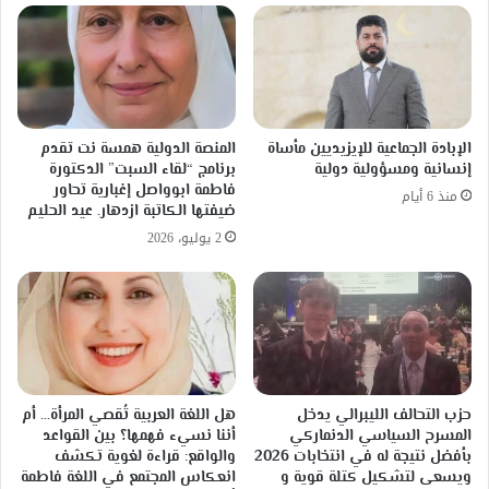
الإبادة الجماعية للإيزيديين مأساة
المنصة الدولية همسة نت تقدم
إنسانية ومسؤولية دولية
برنامج “لقاء السبت” الدكتورة
فاطمة ابوواصل إغبارية تحاور
منذ 6 أيام
ضيفتها الكاتبة ازدهار. عيد الحليم
2 يوليو، 2026
حزب التحالف الليبرالي يدخل
هل اللغة العربية تُقصي المرأة… أم
المسرح السياسي الدنماركي
أننا نسيء فهمها؟ بين القواعد
بأفضل نتيجة له في انتخابات 2026
والواقع: قراءة لغوية تكشف
ويسعى لتشكيل كتلة قوية و
انعكاس المجتمع في اللغة فاطمة