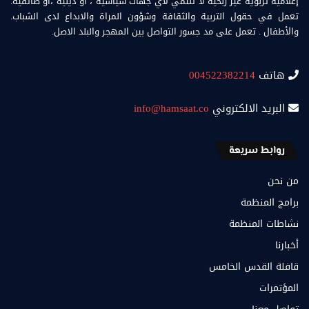
إعلامية تربوية غير ربحية لا تنتمي لأي جهات سياسية ، او دينية ،أو طائفية.
تعمل في حقول التربية والثقافة وشؤون المراة والابداع لدى الشباب.
والأطفال . تعمل على مد جسور التواصل بين المهجر والبلد الاصل.
هاتف
004522382214
البريد الالكتروني
info@hamsaat.co
روابط سريعة
من نحن
برامج المنظمة
نشاطات المنظمة
أخبارنا
قافلة القدس الخامس
المؤتمرات