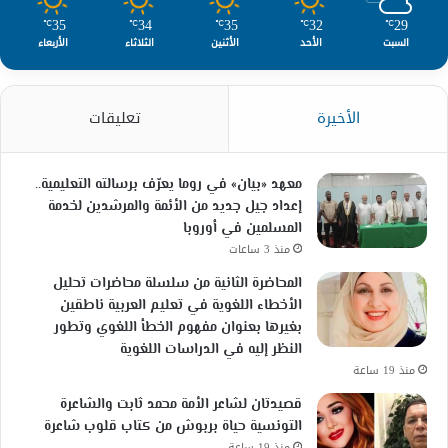
35
34
35
32
29
℃
℃
℃
℃
℃
السبت
الأحد
الأثنين
الثلاثاء
الأربعاء
الأخيرة
تعليقات
معهد «بيان» في روما يعرّف برسالته التعليمية..
إعداد جيل جديد من الأئمة والمرشدين لخدمة
المسلمين في أوروبا
منذ 3 ساعات
المحاضرة الثانية من سلسلة محاضرات تحليل
الأخطاء اللغوية في تعليم العربية ناطقين
بغيرها بعنوان مفهوم الخطأ اللغوي وتطور
النظر إليه في الدراسات اللغوية
منذ 19 ساعة
قصيدتان لشاعر الأمة محمد ثابت والشاعرة
التونسية حياة بربوش من كتاب قلوب شاعرة
منذ 19 ساعة