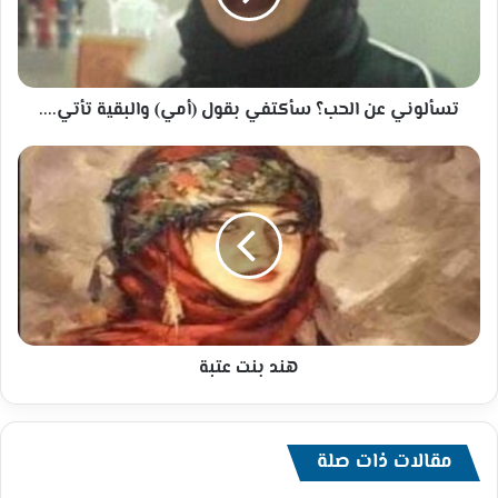
(أمي)
والبقية
تأتي....
تسألوني عن الحب؟ سأكتفي بقول (أمي) والبقية تأتي....
هند
بنت
عتبة
هند بنت عتبة
مقالات ذات صلة