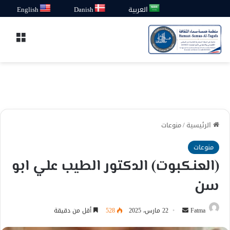
العربية
Danish
English
القائ
الرئيسية
/
منوعات
منوعات
(العنكبوت) الدكتور الطيب علي ابو
سن
أرسل
Fatma
22 مارس، 2025
528
أقل من دقيقة
بريدا