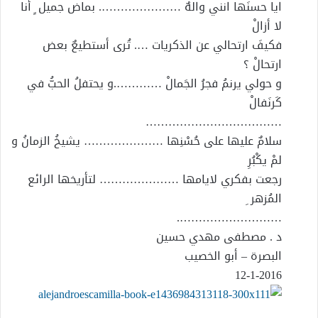
ايا حسنَها انني والهٌ …………………. بماض جميل ٍ أنا
لا أزالْ
فكيفَ ارتحالي عن الذكريات …. تُرى أستطيعٌ بعض
ارتحالْ ؟
و حولي يرنمُ فجرُ الجَمالْ ………….و يحتفلُ الحبُّ في
كَرنَفالْ
………………………………
سلامٌ عليها على حُسْنِها ………………… يشيخُ الزمانُ و
لمْ يكْبُرِ
رجعت بفكري لايامها ………………… لتأريخها الرائع
المُزهر ِ
……………………….
د . مصطفى مهدي حسين
البصرة – أبو الخصيب
12-1-2016