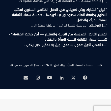
[…] منظمة همسة سماء الثقافة الدولية: هي منظمة ثقافية ت...
"كيان" تشارك بركن تعريفي في الحفل الختامي السنوي لمكتب
التطوع بجامعة الملك سعود ويتم تكريمها - همسة سماء الثقافة
لتنمية المرأة والطفل
[…] التوكيلات العالمية للسيارات تعزز رعايتها لبطلة الر...
الفصل الثالث: المدرسة بين التربية والتعليم — أين ضاعت المهمة؟ -
همسة سماء الثقافة لتنمية المرأة والطفل
[…] الفصل الاول :عقول بلا عمق، جيل بلا تفكير- حين يغفل...
همسة سماء لتنمية المرأة والطفل.
© 2026 جميع الحقوق محفوظة.
‫X
فيسبوك
لينكدإن
‫YouTube
انستقرام
بريد
همسة