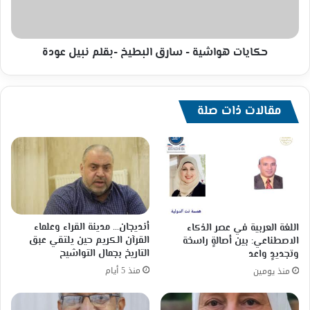
نبيل
عودة
حكايات هواشية - سارق البطيخ -بقلم نبيل عودة
مقالات ذات صلة
أنديجان… مدينة القراء وعلماء
اللغة العربية في عصر الذكاء
القرآن الكريم حين يلتقي عبق
الاصطناعي: بين أصالةٍ راسخة
التاريخ بجمال التواشيح
وتجديدٍ واعد
منذ 5 أيام
منذ يومين