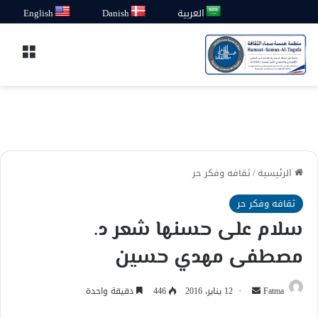
العربية
Danish
English
القائ
الرئيسية
/
ثقافه وفكر حر
ثقافه وفكر حر
سلام على حسنها شعر د.
مصطفى مهدي حسين
أرسل
Fatma
12 يناير، 2016
446
دقيقة واحدة
بريدا