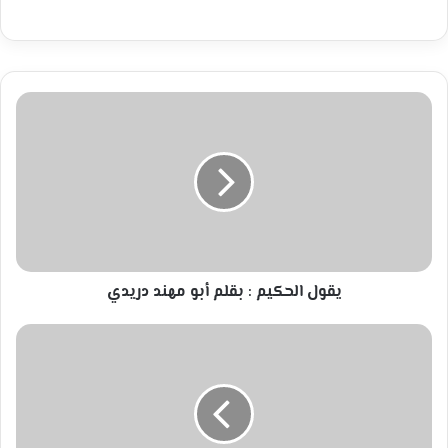
يقول
الحكيم
:
بقلم
أبو
مهند
دريدي
يقول الحكيم : بقلم أبو مهند دريدي
حكايات
هواشية
-
سارق
البطيخ
-بقلم