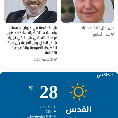
حين كان للماء حكاية
قراءة نقدية في ديوان «بسمات
ولمسات» للشاعرالاستاذ الدكتور
منذ 4 أسابيع
عبدالله السلمي قراءة في تجربة
شاعرٍ ناطقٍ بغير العربية بين الوفاء
للقصيدة العمودية والخصوصية
الثقافية
29 يونيو، 2026
الطقس
28
℃
القدس
28º - 22º
52%
0.89 كيلومتر/ساعة