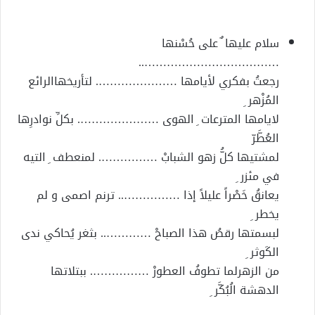
إلكترونيا
سلام عليها ٌ على حُسْنها
………………………………..
رجعتُ بفكري لأيامها …………………. لتأريخهاالرائع
المُزْهر ِ
لايامها المترعات ِ الهوى …………………. بكلِّ نوادرِها
العُطَّرّ
لمشتيها كلُّ زهو الشبابْ ……………. لمنعطف ِ التيه
في مئزر ِ
يعانقُ خَصْراً عليلاً إذا …………….. ترنم اصمى و لم
يخطر ِ
لبسمتها رقصُ هذا الصباحْ ………….. بثغر يُحاكي ندى
الكَوثر ِ
من الزهرلما تطوفُ العطورْ ……………. ببتلاتها
الدهشة الُبُكَّر ِ