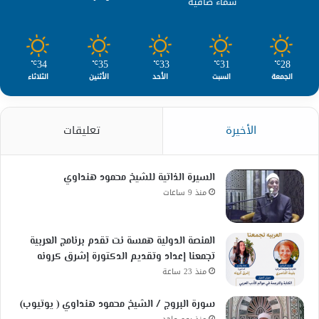
سماء صافية
34
35
33
31
28
℃
℃
℃
℃
℃
الجمعة
السبت
الأحد
الأثنين
الثلاثاء
الأخيرة
تعليقات
السيرة الذاتية للشيخ محمود هنداوي
منذ 9 ساعات
المنصة الدولية همسة نت تقدم برنامج العربية
تجمعنا إعداد وتقديم الدكتورة إشرق كرونه
منذ 23 ساعة
سورة البروج / الشيخ محمود هنداوي ( يوتيوب)