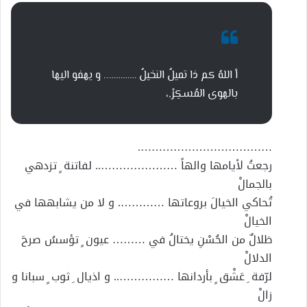
أ اللهُ كم ذا تميلُ النخيلُ ………….. و يهفو اليها
بالهوى المُسكِرْ٫،
……………………………….
رجعتُ لأيامها والهاً ………………….. لفاتنة ٍ تزدهي
بالجمالْ
تُحاكي الخيالَ بروعاتها …………. و لا من يشابهها في
الخيالْ
ظلالٌ من الحُسْنِ يختالُ في ……… عيون ٍ تؤسسُ صرحَ
الدلالْ
لرّفة ِ عَشْق ٍ بأردانها …………….. و اذيال ِ ثوب ٍ سبانا و
زالْ