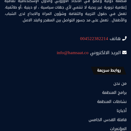
منظمة دولية وعضو في الاتحاد الاوروبي والدول الإسكندنافية ثقافية
إعلامية تربوية غير ربحية لا تنتمي لأي جهات سياسية ، او دينية ،أو طائفية.
تعمل في حقول التربية والثقافة وشؤون المراة والابداع لدى الشباب.
والأطفال . تعمل على مد جسور التواصل بين المهجر والبلد الاصل.
هاتف
004522382214
البريد الالكتروني
info@hamsaat.co
روابط سريعة
من نحن
برامج المنظمة
نشاطات المنظمة
أخبارنا
قافلة القدس الخامس
المؤتمرات