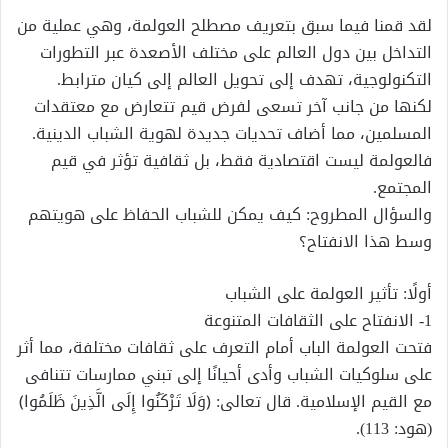
لقد قمنا فيما سبق بتعريف مصطلح العولمة، وهي عملية من
التداخل بين دول العالم على مختلف الأصعدة عبر التطورات
التكنولوجية، تهدف إلى تحويل العالم إلى كيان مترابط.
لكنها من جانب آخر تسعى لفرض قيم تتعارض مع معتقدات
المسلمين، مما أضاف تحديات جديدة لهوية الشباب الدينية.
فالعولمة ليست اقتصادية فقط، بل ثقافية تؤثر في قيم
المجتمع.
والسؤال المطروح: كيف يمكن للشباب الحفاظ على هويتهم
وسط هذا الانفتاح؟
أولًا: تأثير العولمة على الشباب
1- الانفتاح على الثقافات المتنوعة
فتحت العولمة الباب أمام التعرف على ثقافات مختلفة، مما أثر
على سلوكيات الشباب وأدى أحيانًا إلى تبني ممارسات تتنافى
مع القيم الإسلامية. قال تعالى: ﴿وَلَا تَرْكَنُوا إِلَى الَّذِينَ ظَلَمُوا﴾
(هود: 113).