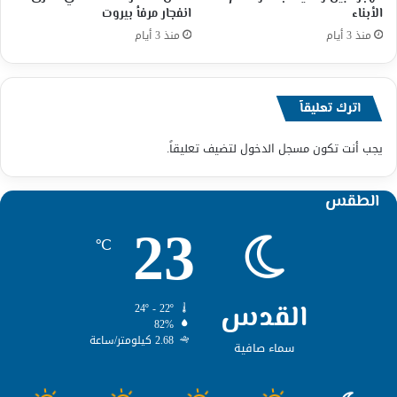
الأبناء
انفجار مرفأ بيروت
منذ 3 أيام
منذ 3 أيام
اترك تعليقاً
يجب أنت تكون
مسجل الدخول
لتضيف تعليقاً.
الطقس
23
℃
القدس
24º - 22º
82%
2.68 كيلومتر/ساعة
سماء صافية