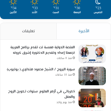
34
33
31
30
23
℃
℃
℃
℃
℃
الخميس
الجمعة
السبت
الأحد
الأثنين
الأخيرة
تعليقات
المنصة الدولية همسة نت تقدم برنامج العربية
تجمعنا إعداد وتقديم الدكتورة إشرق كرونه
منذ 8 ساعات
سورة البروج / الشيخ محمود هنداوي ( يوتيوب)
منذ 10 ساعات
ذكرياتي في أزهر العلوم: سنوات تكوين الروح
والعقل
منذ يوم واحد