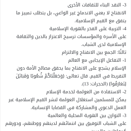
3- النقد البناء للثقافات الأخرى
الانفتاح لا يعني الاندماج غير الواعي، بل يتطلب تمييز ما
يتفق مع القيم الإسلامية.
4- التربية على الفخر بالهوية الإسلامية
على الأسرة والمؤسسات ترسيخ الاعتزاز بالدين والثقافة
الإسلامية لدى الشباب.
ثالثًا: الجمع بين الانفتاح والالتزام
1- التفاعل الإيجابي مع العالم
الإسلام يشجع على الانفتاح بما يحقق مصالح الأمة دون
التفريط في القيم. قال تعالى: ﴿وَجَعَلْنَاكُمْ شُعُوبًا وَقَبَائِلَ
لِتَعَارَفُوا﴾ (الحجرات: 13).
2- الاستفادة من العولمة لخدمة الإسلام
يمكن للمسلمين استغلال العولمة لنشر القيم الإسلامية عبر
العمل الدعوي والمشاركة في القضايا الإنسانية.
3- التوازن بين الهوية المحلية والعالمية
على الشباب التوفيق بين انتمائهم لدينهم ووطنهم، ودورهم