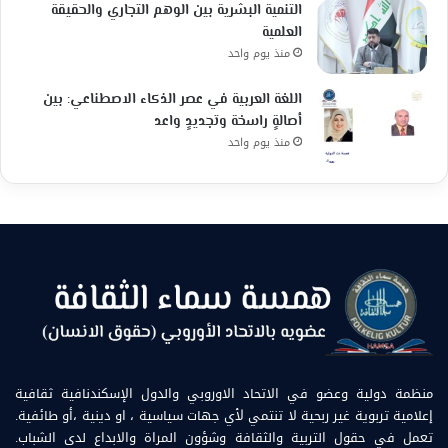
التنمية البشرية بين الوهم التجاري والحقيقة
العلمية
منذ يوم واحد
اللغة العربية في عصر الذكاء الاصطناعي: بين
أصالةٍ راسخة وتجديدٍ واعد
منذ يوم واحد
منظمة دولية وعضو في الاتحاد الاوروبي والدول الإسكندنافية ثقافية
إعلامية تربوية غير ربحية لا تنتمي لأي جهات سياسية ، او دينية ،أو طائفية.
تعمل في حقول التربية والثقافة وشؤون المراة والابداع لدى الشباب.