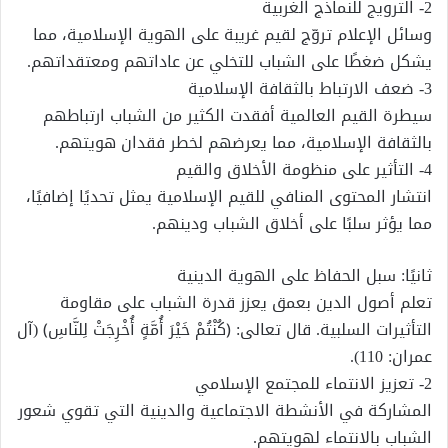
2- الترويج للنماذج الغربية
وسائل الإعلام تروّج لقيم غريبة على الهوية الإسلامية، مما
يشكل ضغطًا على الشباب للتخلي عن عاداتهم ومعتقداتهم.
3- ضعف الارتباط بالثقافة الإسلامية
سيطرة القيم العالمية أفقدت الكثير من الشباب ارتباطهم
بالثقافة الإسلامية، مما يعرضهم لخطر فقدان هويتهم.
4- التأثير على منظومة الأخلاق والقيم
انتشار المحتوى المنافي للقيم الإسلامية يمثل تحديًا إضافيًا،
مما يؤثر سلبًا على أخلاق الشباب ودينهم.
ثانيًا: سبل الحفاظ على الهوية الدينية
تعلم أصول الدين بعمق يعزز قدرة الشباب على مقاومة
التأثيرات السلبية. قال تعالى: ﴿كُنْتُمْ خَيْرَ أُمَّةٍ أُخْرِجَتْ لِلنَّاسِ﴾ (آل
عمران: 110).
2- تعزيز الانتماء للمجتمع الإسلامي
المشاركة في الأنشطة الاجتماعية والدينية التي تقوي شعور
الشباب بالانتماء لهويتهم.