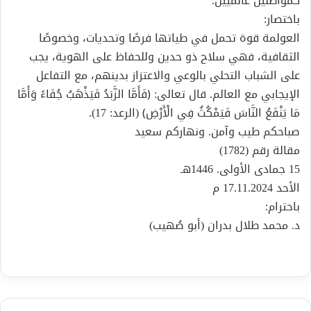
كمواطنين عالميين.
باختصار:
العولمة قوة تحمل في طياتها فرصًا وتحديات، وخصوصًا
الثقافية، فهي سلاح ذو حدين وللحفاظ على الهوية، يجب
على الشباب التحلي بالوعي والاعتزاز بدينهم، مع التفاعل
الإيجابي مع العالم. قال تعالى: ﴿فَأَمَّا الزَّبَدُ فَيَذْهَبُ جُفَاءً وَأَمَّا
مَا يَنْفَعُ النَّاسَ فَيَمْكُثُ فِي الْأَرْضِ﴾ (الرعد: 17).
صباحكم طيب وآمن. ونهاركم سعيد
مقالة رقم (1782)
15 جمادى الأولى. 1446هـ
الأحد 17.11.2024 م
باحترام:
د. محمد طلال بدران (أبو صُهيب)